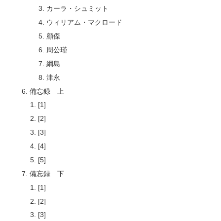
カーラ・シュミット
ウィリアム・マクロード
顧傑
周公瑾
綱島
津永
備忘録 上
[1]
[2]
[3]
[4]
[5]
備忘録 下
[1]
[2]
[3]