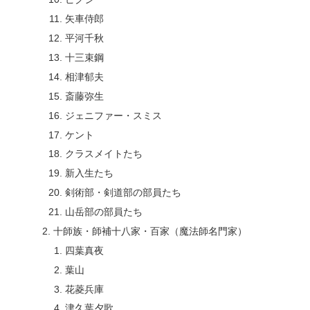
矢車侍郎
平河千秋
十三束鋼
相津郁夫
斎藤弥生
ジェニファー・スミス
ケント
クラスメイトたち
新入生たち
剣術部・剣道部の部員たち
山岳部の部員たち
十師族・師補十八家・百家（魔法師名門家）
四葉真夜
葉山
花菱兵庫
津久葉夕歌