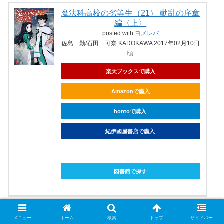
魔法科高校の劣等生（21） 動乱の序章
編〈上〉
posted with
ヨメレバ
佐島 勤/石田 可奈 KADOKAWA 2017年02月10日
頃
楽天ブックスで購入
Amazonで購入
hontoで購入
紀伊國屋書店で購入
ebookjapanで購入
図書館で探す
メニュー
ホーム
検索
トップ
サイドバー
魔法科高校の劣等生（22） 動乱の序章