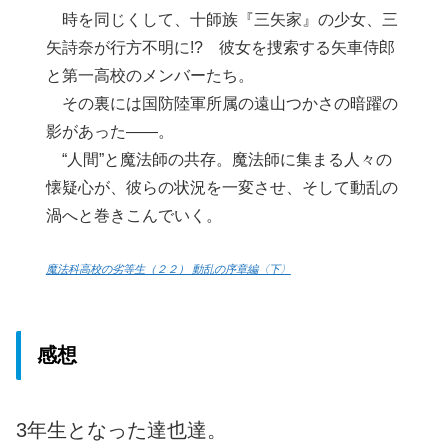
時を同じくして、十師族『三矢家』の少女、三
矢詩奈が行方不明に!? 彼女を捜索する矢車侍郎
と第一高校のメンバーたち。
その裏には国防陸軍所属の遠山つかさの暗躍の
影があった――。
“人間”と魔法師の共存。魔法師に集まる人々の
懐疑心が、彼らの状況を一変させ、そして動乱の
渦へと巻きこんでいく。
魔法科高校の劣等生（２２） 動乱の序章編〈下〉
感想
3年生となった達也達。