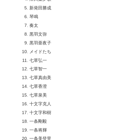
新発田勝成
琴鳴
奏太
黒羽文弥
黒羽亜夜子
メイドたち
七草弘一
七草智一
七草真由美
七草香澄
七草泉美
十文字克人
十文字和樹
一条剛毅
一条将輝
一条美登里