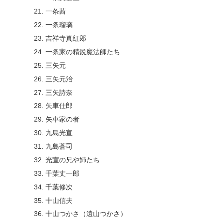
一条茜
一条瑠璃
吉祥寺真紅郎
一条家の精鋭魔法師たち
三矢元
三矢元治
三矢詩奈
矢車仕郎
矢車家の者
九島光宣
九島蒼司
光宣の兄や姉たち
千葉丈一郎
千葉修次
十山信夫
十山つかさ（遠山つかさ）