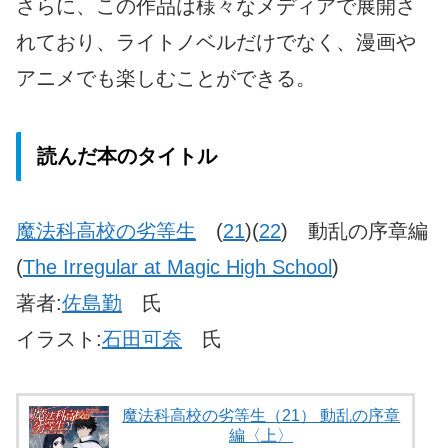
さらに、この作品は様々なメディアで展開さ
れており、ライトノベルだけでなく、漫画や
アニメでも楽しむことができる。
読んだ本のタイトル
魔法科高校の劣等生
(
21
)(
22
) 動乱の序章編
(
The Irregular at Magic High School
)
著者:
佐島勤
氏
イラスト:
石田可奈
氏
魔法科高校の劣等生（21） 動乱の序章
編〈上〉