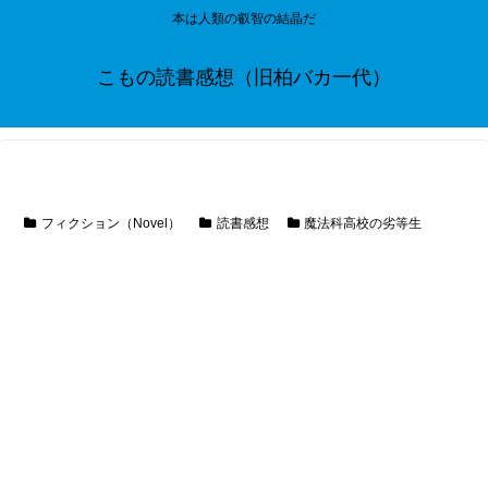
本は人類の叡智の結晶だ
こもの読書感想（旧柏バカ一代）
フィクション（Novel）
読書感想
魔法科高校の劣等生