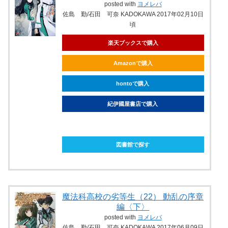
posted with
ヨメレバ
佐島 勤/石田 可奈 KADOKAWA 2017年02月10日
頃
楽天ブックスで購入
Amazonで購入
hontoで購入
紀伊國屋書店で購入
ebookjapanで購入
図書館で探す
魔法科高校の劣等生（22） 動乱の序章
編〈下〉
posted with
ヨメレバ
佐島 勤/石田 可奈 KADOKAWA 2017年06月09日