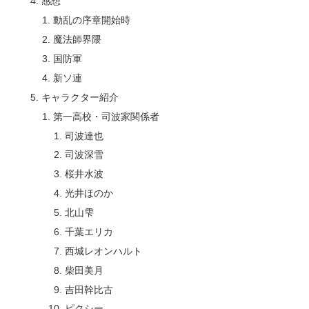
感想
動乱の序章開始時
魔法師界隈
国防軍
新ソ連
キャラクター紹介
第一高校・司波家関係者
司波達也
司波深雪
桜井水波
光井ほのか
北山雫
千葉エリカ
西城レオンハルト
柴田美月
吉田幹比古
ピクシー