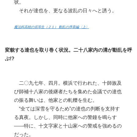
状。
それが達也を、更なる波乱の日々へと誘う。
魔法科高校の劣等生（２１） 動乱の序章編〈上〉
変貌する達也を取り巻く状況。二十八家内の溝が動乱を呼
ぶ!?
二〇九七年、四月。横浜で行われた、十師族及
び師補十八家の後継者たちを集めた会議での達也
の振る舞いは、他家との軋轢を生む。
“全ては深雪を守るため”の達也の判断を支持す
る真夜。しかし、同時に他家への警鐘を鳴らす
――特に、十文字家と十山家への警戒を強めるの
だった。