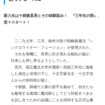
新入生は十師族直系とその幼馴染み！ 『三年生の部』、
堂々スタート！
二〇九七年、三月。南米大陸で戦略級魔法『シ
ンクロライナー・フュージョン』が使用された。
それを契機に、世界に吹き荒れる動乱の嵐が、
日本にも押し寄せようとしていた。
翌月。国立魔法大学付属第一高校三年生に進級
した達也と深雪の下に、十文字家当主・十文字克
人からの招待状が届く。
十師族、師補十八家の若手を集めて、自分たち
を敵視する風潮に魔法師としてどう対処すべきか
を話し合うための会議に二人を招待する正式な書