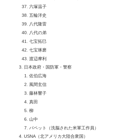
六塚温子
五輪洋史
八代隆雷
八代の弟
七宝拓巳
七宝琢磨
渡辺摩利
日本政府・国防軍・警察
佐伯広海
風間玄信
藤林響子
真田
柳
山中
パペット（洗脳された米軍工作員）
USNA（北アメリカ大陸合衆国）