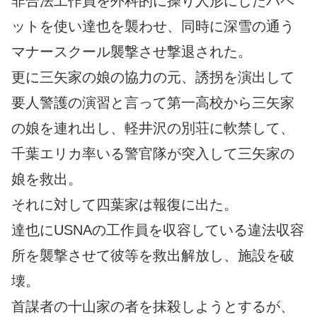
非合法工作員を外科的に操り人形にしたパペ
ットを使い達也を襲わせ、同時に深雪の通う
マナースクール襲撃させ撃退された。
更に三矢家の娘の協力の元、誘拐を演出して
要人警護の演習と言って第一高校から三矢家
の娘を連れ出し、軽井沢の別荘に軟禁して、
千葉エリカ率いる警官隊が突入して三矢家の
娘を救出。
それに対して四葉家は報復に出た。
達也にUSNAの工作員を収容している違法収容
所を襲撃させて彼等を救出解放し、施設を破
壊。
首謀者の十山家の者を抹殺しようとするが、