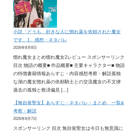
小説「どうも、好きな人に惚れ薬を依頼された魔女
です。1」感想・ネタバレ
2026年8月8日
惚れ魔女まとめ惚れ魔女2レビュー スポンサーリンク
目次 物語の概要■ 作品概要■ 主要キャラクター■ 物語
の特徴書籍情報あらすじ・内容感想考察・解説孤独
な湖の魔女惚れ薬の依頼騎士との交流魔女の不文律
過去の孤独と救済偏見 […]
【無自覚聖女】あらすじ・ネタバレ・まとめ 一覧&
考察・解説
2026年8月7日
スポンサーリンク 目次 無自覚聖女は今日も無意識に