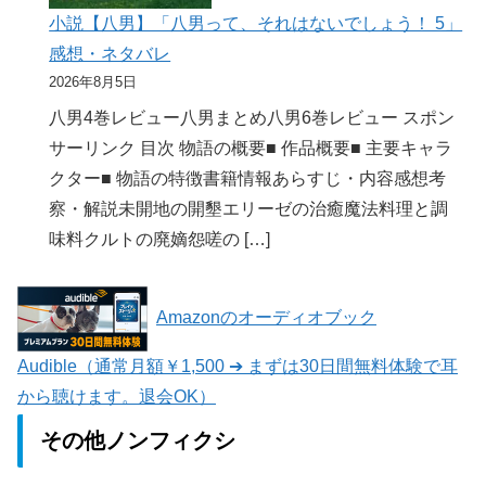
小説【八男】「八男って、それはないでしょう！ 5」
感想・ネタバレ
2026年8月5日
八男4巻レビュー八男まとめ八男6巻レビュー スポン
サーリンク 目次 物語の概要■ 作品概要■ 主要キャラ
クター■ 物語の特徴書籍情報あらすじ・内容感想考
察・解説未開地の開墾エリーゼの治癒魔法料理と調
味料クルトの廃嫡怨嗟の […]
Amazonのオーディオブック
Audible（通常月額￥1,500 ➔ まずは30日間無料体験で耳
から聴けます。退会OK）
その他ノンフィクシ