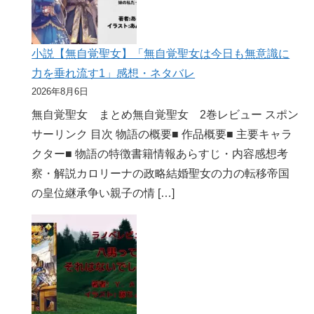
小説【無自覚聖女】「無自覚聖女は今日も無意識に
力を垂れ流す1」感想・ネタバレ
2026年8月6日
無自覚聖女 まとめ無自覚聖女 2巻レビュー スポン
サーリンク 目次 物語の概要■ 作品概要■ 主要キャラ
クター■ 物語の特徴書籍情報あらすじ・内容感想考
察・解説カロリーナの政略結婚聖女の力の転移帝国
の皇位継承争い親子の情 […]