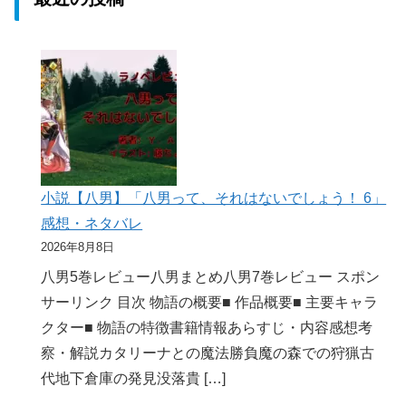
小説【八男】「八男って、それはないでしょう！ 6」
感想・ネタバレ
2026年8月8日
八男5巻レビュー八男まとめ八男7巻レビュー スポン
サーリンク 目次 物語の概要■ 作品概要■ 主要キャラ
クター■ 物語の特徴書籍情報あらすじ・内容感想考
察・解説カタリーナとの魔法勝負魔の森での狩猟古
代地下倉庫の発見没落貴 […]