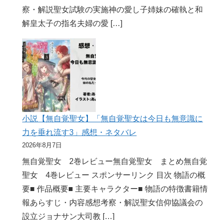
察・解説聖女試験の実施神の愛し子姉妹の確執と和
解皇太子の指名夫婦の愛 […]
小説【無自覚聖女】「無自覚聖女は今日も無意識に
力を垂れ流す3」感想・ネタバレ
2026年8月7日
無自覚聖女 2巻レビュー無自覚聖女 まとめ無自覚
聖女 4巻レビュー スポンサーリンク 目次 物語の概
要■ 作品概要■ 主要キャラクター■ 物語の特徴書籍情
報あらすじ・内容感想考察・解説聖女信仰協議会の
設立ジョナサン大司教 […]