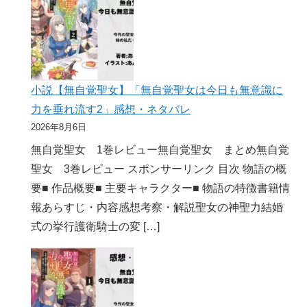
小説【無自覚聖女】「無自覚聖女は今日も無意識に
力を垂れ流す2」感想・ネタバレ
2026年8月6日
無自覚聖女 1巻レビュー無自覚聖女 まとめ無自覚
聖女 3巻レビュー スポンサーリンク 目次 物語の概
要■ 作品概要■ 主要キャラクター■ 物語の特徴書籍情
報あらすじ・内容感想考察・解説聖女の神聖力結婚
式の挙行護衛騎士の変 […]