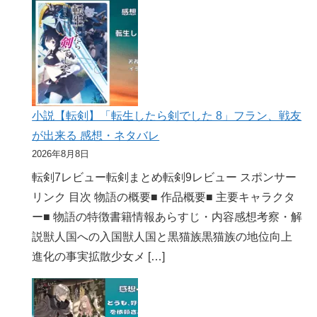
小説【転剣】「転生したら剣でした 8」フラン、戦友
が出来る 感想・ネタバレ
2026年8月8日
転剣7レビュー転剣まとめ転剣9レビュー スポンサー
リンク 目次 物語の概要■ 作品概要■ 主要キャラクタ
ー■ 物語の特徴書籍情報あらすじ・内容感想考察・解
説獣人国への入国獣人国と黒猫族黒猫族の地位向上
進化の事実拡散少女メ […]