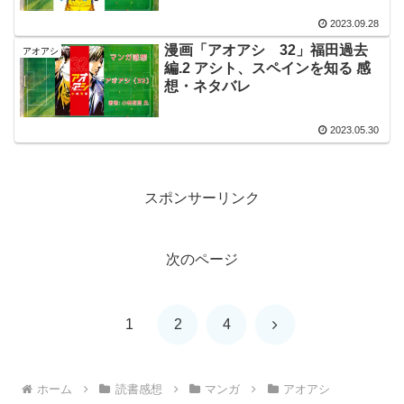
2023.09.28
漫画「アオアシ 32」福田過去
アオアシ
編.2 アシト、スペインを知る 感
想・ネタバレ
2023.05.30
スポンサーリンク
次のページ
次
1
2
4
へ
ホーム
読書感想
マンガ
アオアシ