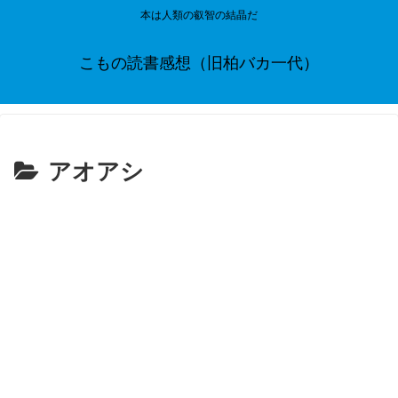
本は人類の叡智の結晶だ
こもの読書感想（旧柏バカ一代）
アオアシ