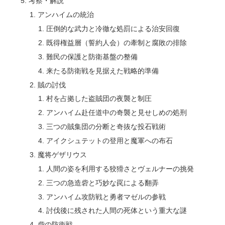
考察・解説
アンハイムの統治
圧倒的な武力と冷徹な処罰による治安回復
既得権益層（誓約人会）の牽制と腐敗の排除
難民の保護と防衛基盤の整備
来たる防衛戦を見据えた戦略的準備
賊の討伐
村を占拠した盗賊団の夜襲と制圧
アンハイム赴任道中の奇襲と見せしめの処刑
三つの賊集団の分断と奇抜な投石戦術
アイクシュテットの登用と魔軍への布石
魔将ゲザリウス
人間の姿を利用する狡猾さとヴェルナーの挑発
三つの急造砦と巧妙な罠による翻弄
アンハイム攻防戦と勇者マゼルの参戦
討伐後に残された人間の死体という重大な謎
砦の防衛戦