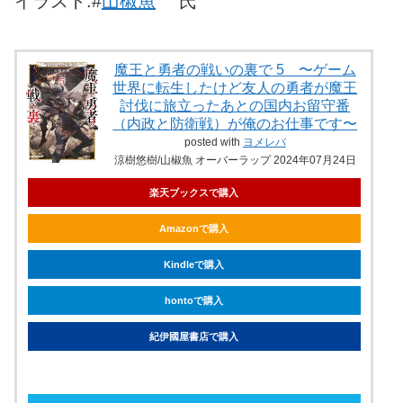
イラスト:#
山椒魚
氏
魔王と勇者の戦いの裏で 5 〜ゲーム
世界に転生したけど友人の勇者が魔王
討伐に旅立ったあとの国内お留守番
（内政と防衛戦）が俺のお仕事です〜
posted with
ヨメレバ
涼樹悠樹/山椒魚 オーバーラップ 2024年07月24日
楽天ブックスで購入
Amazonで購入
Kindleで購入
hontoで購入
紀伊國屋書店で購入
ebookjapanで購入