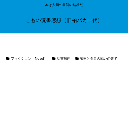
本は人類の叡智の結晶だ
こもの読書感想（旧柏バカ一代）
フィクション（Novel）
読書感想
魔王と勇者の戦いの裏で