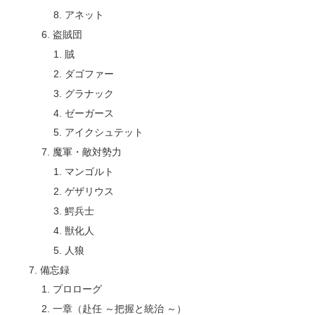
アネット
盗賊団
賊
ダゴファー
グラナック
ゼーガース
アイクシュテット
魔軍・敵対勢力
マンゴルト
ゲザリウス
鰐兵士
獣化人
人狼
備忘録
プロローグ
一章（赴任 ～把握と統治 ～）