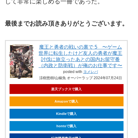
して非常に楽しめる一冊であった。
最後までお読み頂きありがとうございます。
魔王と勇者の戦いの裏で 5 〜ゲーム
世界に転生したけど友人の勇者が魔王
討伐に旅立ったあとの国内お留守番
（内政と防衛戦）が俺のお仕事です〜
posted with
ヨメレバ
涼樹悠樹/山椒魚 オーバーラップ 2024年07月24日
楽天ブックスで購入
Amazonで購入
Kindleで購入
hontoで購入