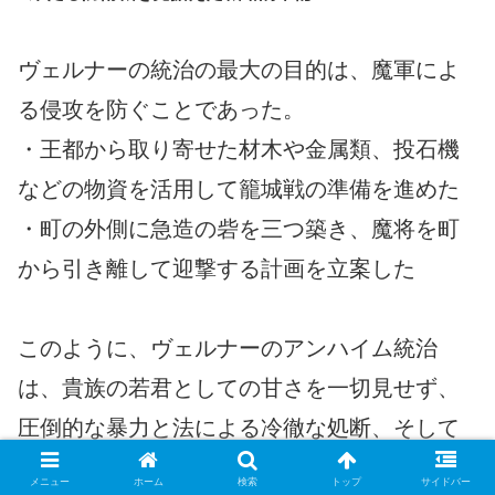
ヴェルナーの統治の最大の目的は、魔軍によ
る侵攻を防ぐことであった。
・王都から取り寄せた材木や金属類、投石機
などの物資を活用して籠城戦の準備を進めた
・町の外側に急造の砦を三つ築き、魔将を町
から引き離して迎撃する計画を立案した
このように、ヴェルナーのアンハイム統治
は、貴族の若君としての甘さを一切見せず、
圧倒的な暴力と法による冷徹な処断、そして
合理的な経済・防衛政策を組み合わせること
メニュー
ホーム
検索
トップ
サイドバー