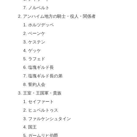
ノルベルト
アンハイム地方の騎士・役人・関係者
ホルツデッペ
ベーンケ
ケステン
ゲッケ
ラフェド
塩塊ギルド長
塩塊ギルド長の弟
誓約人会
王室・王国軍・貴族
セイファート
ヒュベルトゥス
ファルケンシュタイン
国王
ガームリヒ伯爵