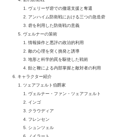
ヴェリーザ砦での撤退支援と奪還
アンハイム防衛戦における三つの急造砦
砦を利用した防衛戦の意義
ヴェルナーの策術
情報操作と悪評の政治的利用
敵の心理を突く挑発と誘導
地形と科学的罠を駆使した戦術
飴と鞭による内部掌握と敵対者の利用
キャラクター紹介
ツェアフェルト伯爵家
ヴェルナー・ファン・ツェアフェルト
インゴ
クラウディア
フレンセン
シュンツェル
ノイラート