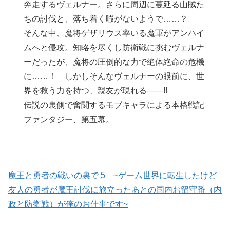
奔走するヴェルナー。さらに周辺に蔓延る山賊た
ちの討伐と、落ち着く暇がないようで……？
そんな中、魔将ゲザリウス率いる魔軍がアンハイ
ムへと侵攻。知略を尽くし防衛戦に挑むヴェルナ
ーだったが、魔将の圧倒的な力で絶体絶命の危機
に……！ しかしそんなヴェルナーの眼前に、世
界を救う力を持つ、親友が現れる――!!
伝説の裏側で奮闘するモブキャラによる本格戦記
ファンタジー、第五幕。
魔王と勇者の戦いの裏で 5 ~ゲーム世界に転生したけど
友人の勇者が魔王討伐に旅立ったあとの国内お留守番（内
政と防衛戦）が俺のお仕事です~