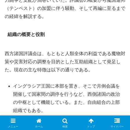
力闘争と支配が渦巻いていた。評議会の概要から魔国連邦
（テンペスト）の加盟に伴う騒動、そして再編に至るまで
の経緯を解説する。
組織の概要と役割
西方諸国評議会は、もともと人類全体の利益である魔物対
策や災害対応の調整を目的とした互助組織として発足し
た。現在の主な特徴は以下の通りである。
イングラシア王国に本部を置き、そこで月例会議を
開催して国家間の調停を行うなど、西側諸国の政治
の中枢として機能している。また、自由組合の上部
組織でもある。
加盟国の拠出金（分担金）に応じて議員数が変動
メニュー
ホーム
検索
トップ
サイドバー
し、多数決で意思決定を行うが、負担遅延や決定へ