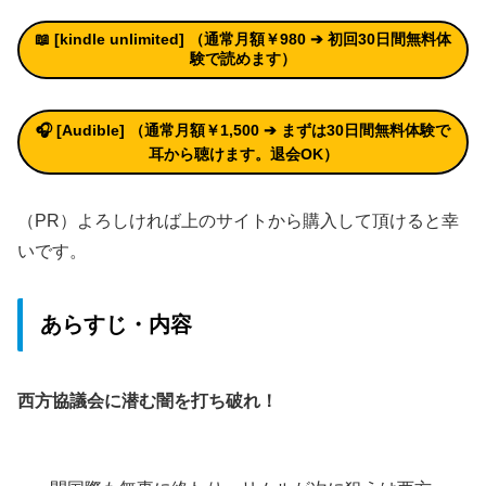
📖 [kindle unlimited
]
（通常月額￥980 ➔
初回30日間無料体
験
で読めます）
🎧 [Audible] （通常月額￥1,500 ➔ まずは30日間無料体験で
耳から聴けます。退会OK）
（PR）よろしければ上のサイトから購入して頂けると幸
いです。
あらすじ・内容
西方協議会に潜む闇を打ち破れ！