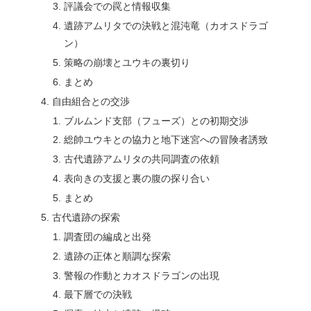
評議会での罠と情報収集
遺跡アムリタでの決戦と混沌竜（カオスドラゴ
ン）
策略の崩壊とユウキの裏切り
まとめ
自由組合との交渉
ブルムンド支部（フューズ）との初期交渉
総帥ユウキとの協力と地下迷宮への冒険者誘致
古代遺跡アムリタの共同調査の依頼
表向きの支援と裏の腹の探り合い
まとめ
古代遺跡の探索
調査団の編成と出発
遺跡の正体と順調な探索
警報の作動とカオスドラゴンの出現
最下層での決戦