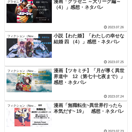
漫画「グラゼニ ～大リーグ編～
グラゼニ
（4）」感想・ネタバレ
2023.07.26
小説【わた婚】「わたしの幸せな
フィクション（Novel）
結婚 四 （4）」感想・ネタバレ
2023.07.25
漫画【ツキミチ】「月が導く異世
フィクション（Novel）
界道中 12（第七十七夜まで）」
感想・ネタバレ
2023.07.24
漫画「無職転生~異世界行ったら
フィクション（Novel）
本気だす~ 19」 感想・ネタバレ
2023.07.23