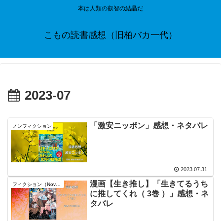
本は人類の叡智の結晶だ
こもの読書感想（旧柏バカ一代）
2023-07
「激安ニッポン」感想・ネタバレ
ノンフィクション
2023.07.31
漫画【生き推し】「生きてるうち
フィクション（Novel）
に推してくれ（ 3巻 ）」感想・ネ
タバレ