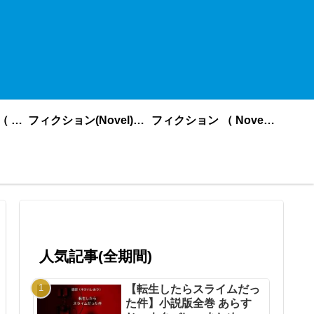
ノンフィクション （ nonfiction ） あいうえお順
フィクション(Novel)更新順
フィクション （ Novel ） あいうえお順
人気記事(全期間)
【転生したらスライムだっ
た件】小説版全巻 あらす