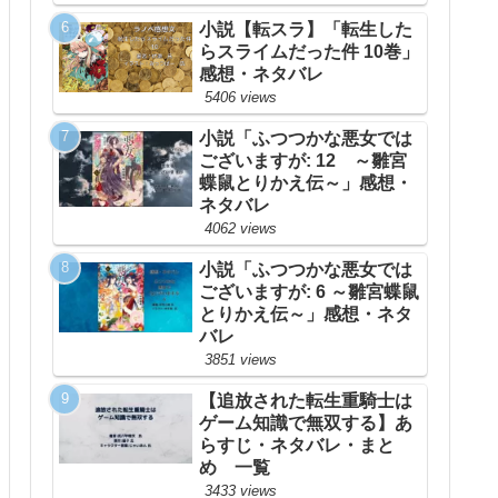
小説【転スラ】「転生した
らスライムだった件 10巻」
感想・ネタバレ
5406 views
小説「ふつつかな悪女では
ございますが: 12 ～雛宮
蝶鼠とりかえ伝～」感想・
ネタバレ
4062 views
小説「ふつつかな悪女では
ございますが: 6 ～雛宮蝶鼠
とりかえ伝～」感想・ネタ
バレ
3851 views
【追放された転生重騎士は
ゲーム知識で無双する】あ
らすじ・ネタバレ・まと
め 一覧
3433 views