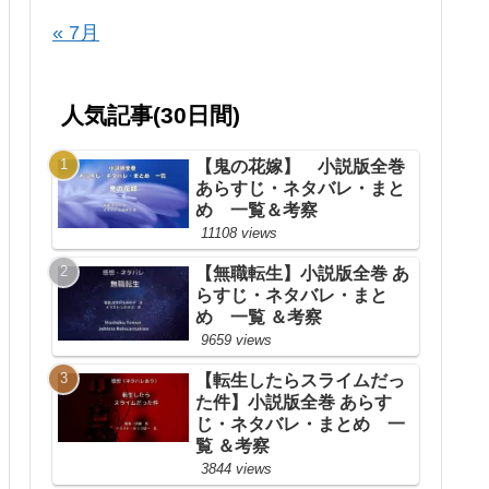
« 7月
人気記事(30日間)
【鬼の花嫁】 小説版全巻
あらすじ・ネタバレ・まと
め 一覧＆考察
11108 views
【無職転生】小説版全巻 あ
らすじ・ネタバレ・まと
め 一覧 ＆考察
9659 views
【転生したらスライムだっ
た件】小説版全巻 あらす
じ・ネタバレ・まとめ 一
覧 ＆考察
3844 views