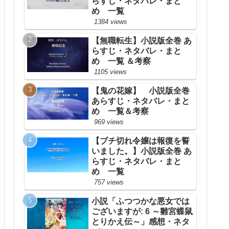
らすじ・ネタバレ・まと
め 一覧
1384 views
【無職転生】小説版全巻 あ
らすじ・ネタバレ・まと
め 一覧 ＆考察
1105 views
【鬼の花嫁】 小説版全巻
あらすじ・ネタバレ・まと
め 一覧＆考察
969 views
【ブチ切れ令嬢は報復を誓
いました。】小説版全巻 あ
らすじ・ネタバレ・まと
め 一覧
757 views
小説「ふつつかな悪女では
ございますが: 6 ～雛宮蝶鼠
とりかえ伝～」感想・ネタ