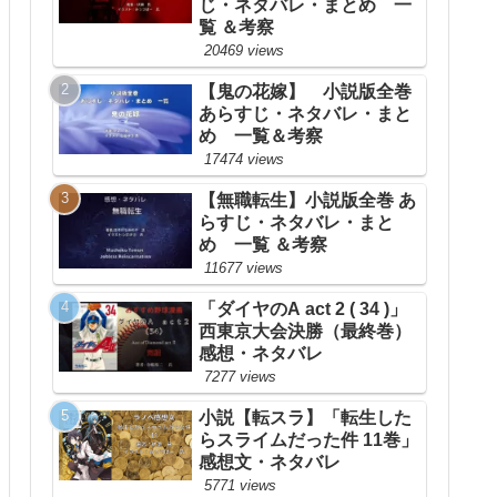
じ・ネタバレ・まとめ 一
覧 ＆考察
20469 views
【鬼の花嫁】 小説版全巻
あらすじ・ネタバレ・まと
め 一覧＆考察
17474 views
【無職転生】小説版全巻 あ
らすじ・ネタバレ・まと
め 一覧 ＆考察
11677 views
「ダイヤのA act 2 ( 34 )」
西東京大会決勝（最終巻）
感想・ネタバレ
7277 views
小説【転スラ】「転生した
らスライムだった件 11巻」
感想文・ネタバレ
5771 views