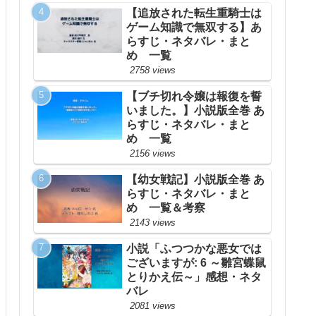
【追放された転生重騎士は
ゲーム知識で無双する】あ
らすじ・ネタバレ・まと
め 一覧
2758 views
【ブチ切れ令嬢は報復を誓
いました。】小説版全巻 あ
らすじ・ネタバレ・まと
め 一覧
2156 views
【幼女戦記】小説版全巻 あ
らすじ・ネタバレ・まと
め 一覧＆考察
2143 views
小説「ふつつかな悪女では
ございますが: 6 ～雛宮蝶鼠
とりかえ伝～」感想・ネタ
バレ
2081 views