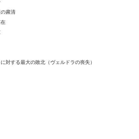
身
蓮の粛清
存在
末
ドに対する最大の敗北（ヴェルドラの喪失）