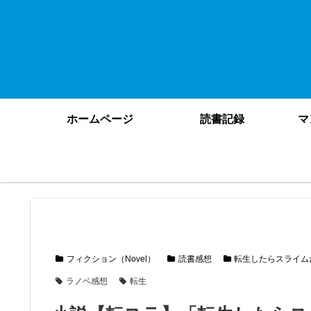
ホームページ
読書記録
マ
フィクション（Novel）
読書感想
転生したらスライム
ラノベ感想
転生