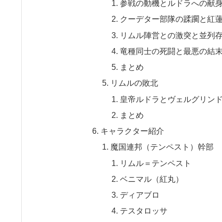
参戦の動機とルドラへの献
クーデター部隊の蹂躙と紅
リムル陣営との激突と並列
竜種同士の死闘と最悪の結
まとめ
リムルの敗北
皇帝ルドラとヴェルグリン
まとめ
キャラクター紹介
魔国連邦（テンペスト）幹部
リムル＝テンペスト
ベニマル（紅丸）
ディアブロ
テスタロッサ