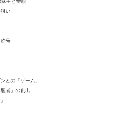
の蘇生と恭順
の狙い
と称号
ゾンとの「ゲーム」
覚醒者」の創出
着」