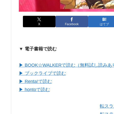
X
Facebook
はてブ
▼ 電子書籍で読む
▶ BOOK☆WALKERで読む（無料試し読みあ
▶ ブックライブで読む
▶ Renta!で読む
▶ hontoで読む
転スラ