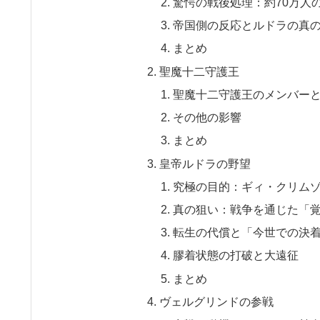
驚愕の戦後処理：約70万人
帝国側の反応とルドラの真
まとめ
聖魔十二守護王
聖魔十二守護王のメンバー
その他の影響
まとめ
皇帝ルドラの野望
究極の目的：ギィ・クリム
真の狙い：戦争を通じた「
転生の代償と「今世での決
膠着状態の打破と大遠征
まとめ
ヴェルグリンドの参戦