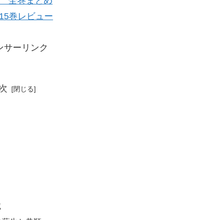
 全巻まとめ
15巻レビュー
ンサーリンク
次
滅