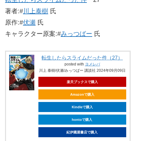
著者:#
川上泰樹
氏
原作:#
伏瀬
氏
キャラクター原案:#
みっつばー
氏
転生したらスライムだった件（27）
posted with
ヨメレバ
川上 泰樹/伏瀬/みっつばー 講談社 2024年09月09日
楽天ブックスで購入
Amazonで購入
Kindleで購入
hontoで購入
紀伊國屋書店で購入