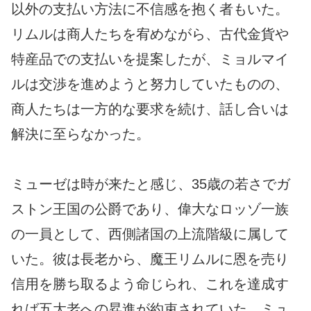
以外の支払い方法に不信感を抱く者もいた。
リムルは商人たちを宥めながら、古代金貨や
特産品での支払いを提案したが、ミョルマイ
ルは交渉を進めようと努力していたものの、
商人たちは一方的な要求を続け、話し合いは
解決に至らなかった。
ミューゼは時が来たと感じ、35歳の若さでガ
ストン王国の公爵であり、偉大なロッゾ一族
の一員として、西側諸国の上流階級に属して
いた。彼は長老から、魔王リムルに恩を売り
信用を勝ち取るよう命じられ、これを達成す
れば五大老への昇進が約束されていた。ミュ