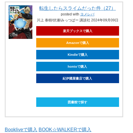
転生したらスライムだった件（27）
posted with
ヨメレバ
川上 泰樹/伏瀬/みっつばー 講談社 2024年09月09日
楽天ブックスで購入
Amazonで購入
Kindleで購入
hontoで購入
紀伊國屋書店で購入
ebookjapanで購入
図書館で探す
Bookliveで購入
BOOK☆WALKERで購入