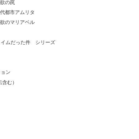
強欲の罠
古代都市アムリタ
強欲のマリアベル
ライムだった件 シリーズ
ション
伝含む）