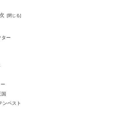
次
クター
容
ター
王国
テンペスト