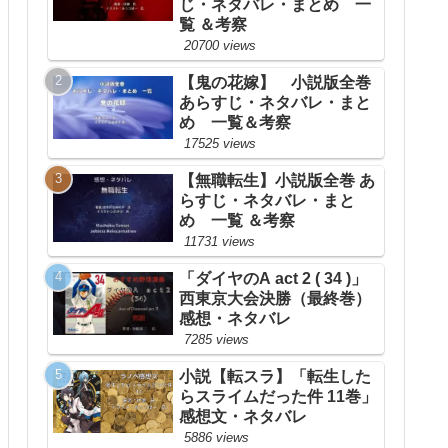
じ・ネタバレ・まとめ 一
覧 ＆考察
20700 views
【鬼の花嫁】 小説版全巻
あらすじ・ネタバレ・まと
め 一覧＆考察
17525 views
【無職転生】小説版全巻 あ
らすじ・ネタバレ・まと
め 一覧 ＆考察
11731 views
「ダイヤのA act 2 ( 34 )」
西東京大会決勝（最終巻）
感想・ネタバレ
7285 views
小説【転スラ】「転生した
らスライムだった件 11巻」
感想文・ネタバレ
5886 views