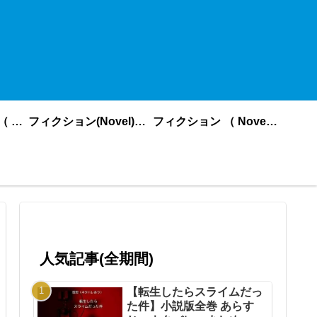
ノンフィクション （ nonfiction ） あいうえお順
フィクション(Novel)更新順
フィクション （ Novel ） あいうえお順
人気記事(全期間)
【転生したらスライムだっ
た件】小説版全巻 あらす