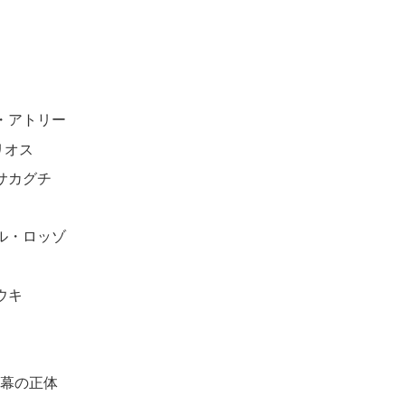
・アトリー
リオス
サカグチ
ル・ロッゾ
ウキ
黒幕の正体