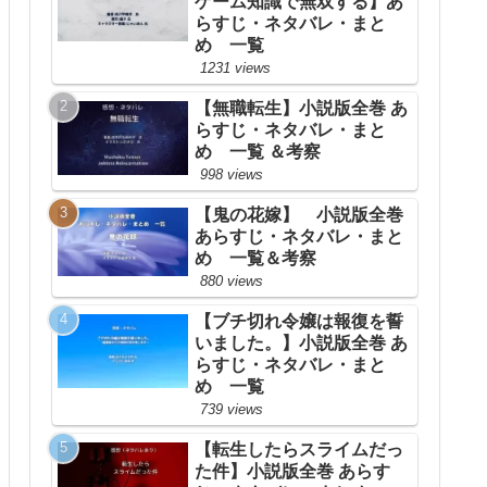
ゲーム知識で無双する】あ
らすじ・ネタバレ・まと
め 一覧
1231 views
【無職転生】小説版全巻 あ
らすじ・ネタバレ・まと
め 一覧 ＆考察
998 views
【鬼の花嫁】 小説版全巻
あらすじ・ネタバレ・まと
め 一覧＆考察
880 views
【ブチ切れ令嬢は報復を誓
いました。】小説版全巻 あ
らすじ・ネタバレ・まと
め 一覧
739 views
【転生したらスライムだっ
た件】小説版全巻 あらす