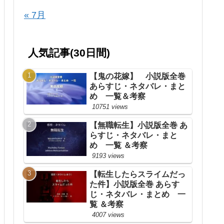
« 7月
人気記事(30日間)
【鬼の花嫁】 小説版全巻
あらすじ・ネタバレ・まと
め 一覧＆考察
10751 views
【無職転生】小説版全巻 あ
らすじ・ネタバレ・まと
め 一覧 ＆考察
9193 views
【転生したらスライムだっ
た件】小説版全巻 あらす
じ・ネタバレ・まとめ 一
覧 ＆考察
4007 views