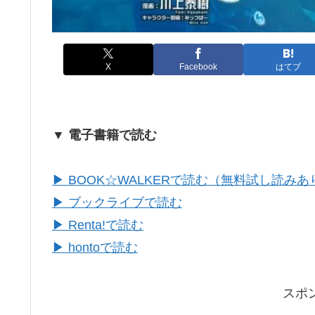
X
Facebook
はてブ
▼ 電子書籍で読む
▶ BOOK☆WALKERで読む（無料試し読みあ
▶ ブックライブで読む
▶ Renta!で読む
▶ hontoで読む
スポ