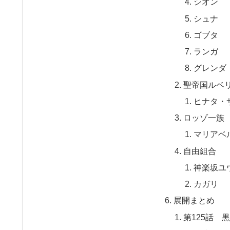
シオン
シュナ
ゴブタ
ランガ
グレンダ
聖帝国ルベ
ヒナタ・
ロッゾ一族
マリアベ
自由組合
神楽坂ユ
カガリ
展開まとめ
第125話 