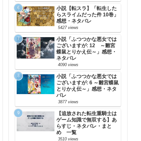
小説【転スラ】「転生した
らスライムだった件 10巻」
感想・ネタバレ
5427 views
小説「ふつつかな悪女では
ございますが: 12 ～雛宮
蝶鼠とりかえ伝～」感想・
ネタバレ
4090 views
小説「ふつつかな悪女では
ございますが: 6 ～雛宮蝶鼠
とりかえ伝～」感想・ネタ
バレ
3877 views
【追放された転生重騎士は
ゲーム知識で無双する】あ
らすじ・ネタバレ・まと
め 一覧
3510 views