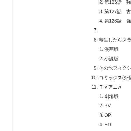
第126話 
第127話 
第128話 
転生したらス
漫画版
小説版
その他フィク
コミックス(外
ＴＶアニメ
劇場版
PV
OP
ED