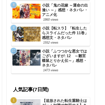
小説「鬼の花嫁 ～運命の出
逢い ～」感想・ネタバレ・
アニメ化
1860 views
小説【転スラ】「転生した
らスライムだった件 11巻」
感想文・ネタバレ
1552 views
小説「ふつつかな悪女では
ございますが: 12 ～雛宮
蝶鼠とりかえ伝～」感想・
ネタバレ
1473 views
人気記事(7日間)
【追放された転生重騎士は