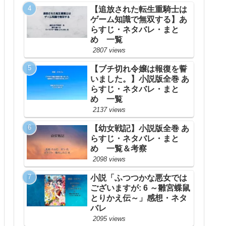
【追放された転生重騎士は
ゲーム知識で無双する】あ
らすじ・ネタバレ・まと
め 一覧
2807 views
【ブチ切れ令嬢は報復を誓
いました。】小説版全巻 あ
らすじ・ネタバレ・まと
め 一覧
2137 views
【幼女戦記】小説版全巻 あ
らすじ・ネタバレ・まと
め 一覧＆考察
2098 views
小説「ふつつかな悪女では
ございますが: 6 ～雛宮蝶鼠
とりかえ伝～」感想・ネタ
バレ
2095 views