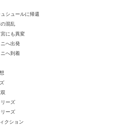
シュシュールに帰還
団の混乱
迷宮にも異変
トニへ出発
トニへ到着
想
ズ
無双
シリーズ
シリーズ
ィクション