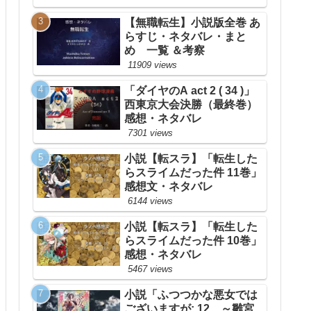
【無職転生】小説版全巻 あ
らすじ・ネタバレ・まと
め 一覧 ＆考察
11909 views
「ダイヤのA act 2 ( 34 )」
西東京大会決勝（最終巻）
感想・ネタバレ
7301 views
小説【転スラ】「転生した
らスライムだった件 11巻」
感想文・ネタバレ
6144 views
小説【転スラ】「転生した
らスライムだった件 10巻」
感想・ネタバレ
5467 views
小説「ふつつかな悪女では
ございますが: 12 ～雛宮