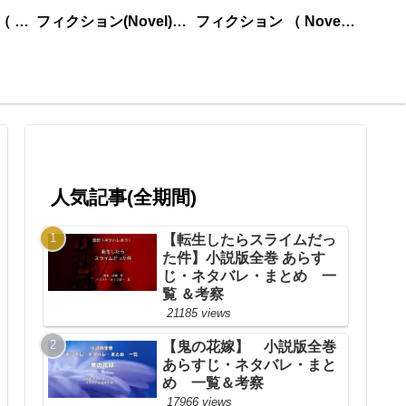
ノンフィクション （ nonfiction ） あいうえお順
フィクション(Novel)更新順
フィクション （ Novel ） あいうえお順
人気記事(全期間)
【転生したらスライムだっ
た件】小説版全巻 あらす
じ・ネタバレ・まとめ 一
覧 ＆考察
21185 views
【鬼の花嫁】 小説版全巻
あらすじ・ネタバレ・まと
め 一覧＆考察
17966 views