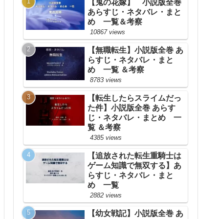
【鬼の花嫁】 小説版全巻
あらすじ・ネタバレ・まと
め 一覧＆考察
10867 views
【無職転生】小説版全巻 あ
らすじ・ネタバレ・まと
め 一覧 ＆考察
8783 views
【転生したらスライムだっ
た件】小説版全巻 あらす
じ・ネタバレ・まとめ 一
覧 ＆考察
4385 views
【追放された転生重騎士は
ゲーム知識で無双する】あ
らすじ・ネタバレ・まと
め 一覧
2882 views
【幼女戦記】小説版全巻 あ