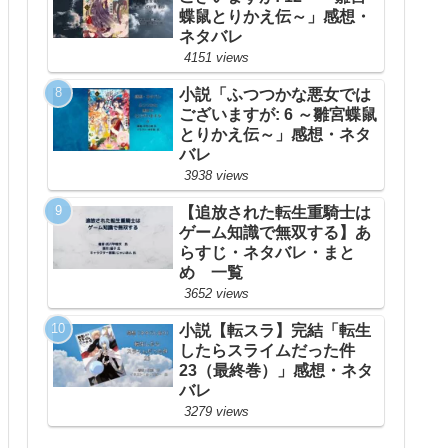
蝶鼠とりかえ伝～」感想・
ネタバレ
4151 views
小説「ふつつかな悪女では
ございますが: 6 ～雛宮蝶鼠
とりかえ伝～」感想・ネタ
バレ
3938 views
【追放された転生重騎士は
ゲーム知識で無双する】あ
らすじ・ネタバレ・まと
め 一覧
3652 views
小説【転スラ】完結「転生
したらスライムだった件
23（最終巻）」感想・ネタ
バレ
3279 views