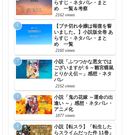
らすじ・ネタバレ・まと
め 一覧＆考察
2162 views
【ブチ切れ令嬢は報復を誓
いました。】小説版全巻 あ
らすじ・ネタバレ・まと
め 一覧
2160 views
小説「ふつつかな悪女では
ございますが: 6 ～雛宮蝶鼠
とりかえ伝～」感想・ネタ
バレ
2152 views
小説「鬼の花嫁 ～運命の出
逢い ～」感想・ネタバレ・
アニメ化
1877 views
小説【転スラ】「転生した
らスライムだった件 11巻」