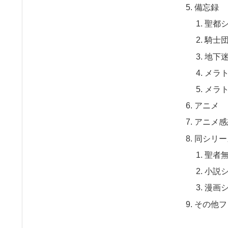
備忘録
聖都
騎士
地下
メラ
メラ
アニメ
アニメ感
同シリー
聖者
小説
漫画
その他フ