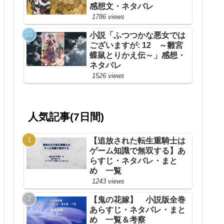
感想文・ネタバレ
1786 views
小説「ふつつかな悪女では
ございますが: 12 ～雛宮
蝶鼠とりかえ伝～」感想・
ネタバレ
1526 views
人気記事(7日間)
【追放された転生重騎士は
ゲーム知識で無双する】あ
らすじ・ネタバレ・まと
め 一覧
1243 views
【鬼の花嫁】 小説版全巻
あらすじ・ネタバレ・まと
め 一覧＆考察