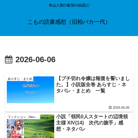
本は人類の叡智の結晶だ
こもの読書感想（旧柏バカ一代）
2026-06-06
【ブチ切れ令嬢は報復を誓いまし
あらすじ・まとめ
た。】小説版全巻 あらすじ・ネ
タバレ・まとめ 一覧
2026.06.06
小説「領民0人スタートの辺境領
フィクション（Novel）
主様 XIV(14) 次代の旗手」感
想・ネタバレ