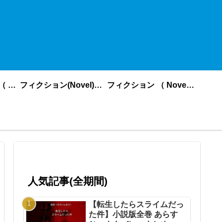
ノンフィクション （ nonfiction ） あいうえお順
フィクション(Novel)更新順
フィクション （ Novel ） あいうえお順
人気記事(全期間)
【転生したらスライムだっ
た件】小説版全巻 あらす