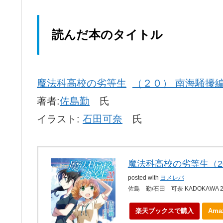
読んだ本のタイトル
魔法科高校の劣等生
（２０） 南海騒擾
著者:
佐島勤
氏
イラスト:
石田可奈
氏
魔法科高校の劣等生（2
posted with
ヨメレバ
佐島 勤/石田 可奈 KADOKAWA 2
楽天ブックスで購入
Am