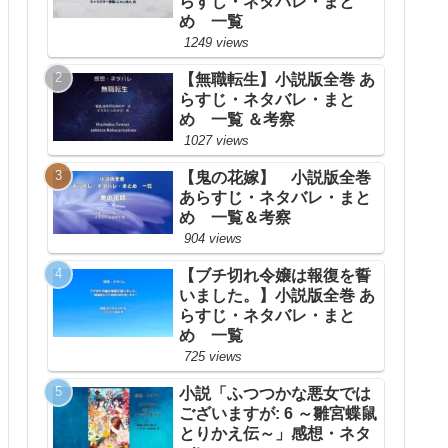
らすじ・ネタバレ・まと
め 一覧
1249 views
【無職転生】小説版全巻 あ
らすじ・ネタバレ・まと
め 一覧 ＆考察
1027 views
【鬼の花嫁】 小説版全巻
あらすじ・ネタバレ・まと
め 一覧＆考察
904 views
【ブチ切れ令嬢は報復を誓
いました。】小説版全巻 あ
らすじ・ネタバレ・まと
め 一覧
725 views
小説「ふつつかな悪女では
ございますが: 6 ～雛宮蝶鼠
とりかえ伝～」感想・ネタ