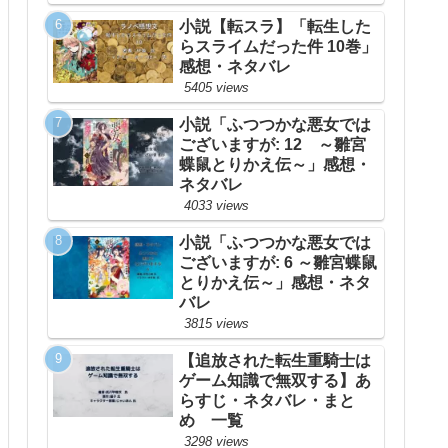
小説【転スラ】「転生した
らスライムだった件 10巻」
感想・ネタバレ
5405 views
小説「ふつつかな悪女では
ございますが: 12 ～雛宮
蝶鼠とりかえ伝～」感想・
ネタバレ
4033 views
小説「ふつつかな悪女では
ございますが: 6 ～雛宮蝶鼠
とりかえ伝～」感想・ネタ
バレ
3815 views
【追放された転生重騎士は
ゲーム知識で無双する】あ
らすじ・ネタバレ・まと
め 一覧
3298 views