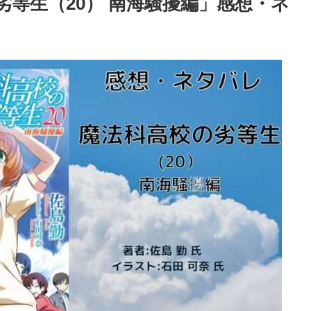
等生（20） 南海騒擾編」感想・ネ