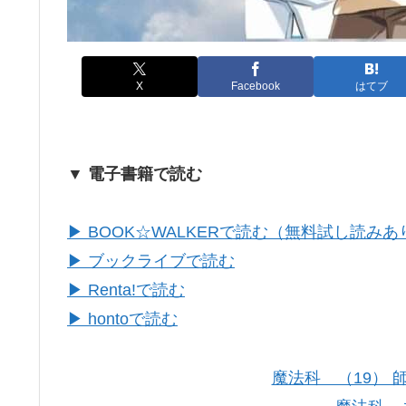
X
Facebook
はてブ
▼ 電子書籍で読む
▶ BOOK☆WALKERで読む（無料試し読みあ
▶ ブックライブで読む
▶ Renta!で読む
▶ hontoで読む
魔法科 （19）