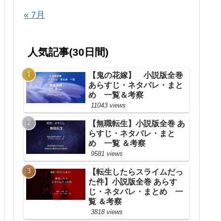
« 7月
人気記事(30日間)
【鬼の花嫁】 小説版全巻
あらすじ・ネタバレ・まと
め 一覧＆考察
11043 views
【無職転生】小説版全巻 あ
らすじ・ネタバレ・まと
め 一覧 ＆考察
9581 views
【転生したらスライムだっ
た件】小説版全巻 あらす
じ・ネタバレ・まとめ 一
覧 ＆考察
3818 views