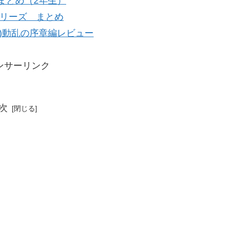
まとめ（2年生）
リーズ まとめ
22)動乱の序章編レビュー
ンサーリンク
次