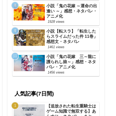
小説「鬼の花嫁 ～運命の出
逢い ～」感想・ネタバレ・
アニメ化
1928 views
小説【転スラ】「転生した
らスライムだった件 11巻」
感想文・ネタバレ
1461 views
小説「鬼の花嫁 三～龍に
護られし娘～」感想・ネタ
バレ・アニメ化
1456 views
人気記事(7日間)
【追放された転生重騎士は
ゲーム知識で無双する】あ