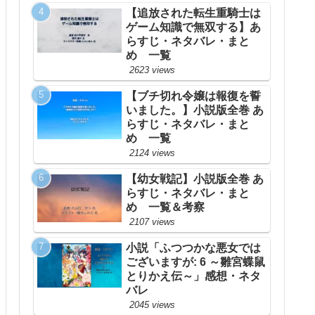
【追放された転生重騎士は
ゲーム知識で無双する】あ
らすじ・ネタバレ・まと
め 一覧
2623 views
【ブチ切れ令嬢は報復を誓
いました。】小説版全巻 あ
らすじ・ネタバレ・まと
め 一覧
2124 views
【幼女戦記】小説版全巻 あ
らすじ・ネタバレ・まと
め 一覧＆考察
2107 views
小説「ふつつかな悪女では
ございますが: 6 ～雛宮蝶鼠
とりかえ伝～」感想・ネタ
バレ
2045 views