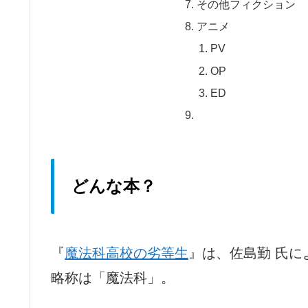
その他フィクション
アニメ
PV
OP
ED
どんな本？
『
魔法科高校の劣等生
』は、佐島勤 氏に
略称は「魔法科」。