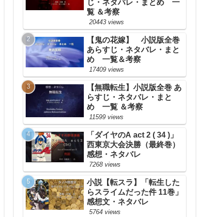
じ・ネタバレ・まとめ 一
覧 ＆考察
20443 views
【鬼の花嫁】 小説版全巻
あらすじ・ネタバレ・まと
め 一覧＆考察
17409 views
【無職転生】小説版全巻 あ
らすじ・ネタバレ・まと
め 一覧 ＆考察
11599 views
「ダイヤのA act 2 ( 34 )」
西東京大会決勝（最終巻）
感想・ネタバレ
7268 views
小説【転スラ】「転生した
らスライムだった件 11巻」
感想文・ネタバレ
5764 views