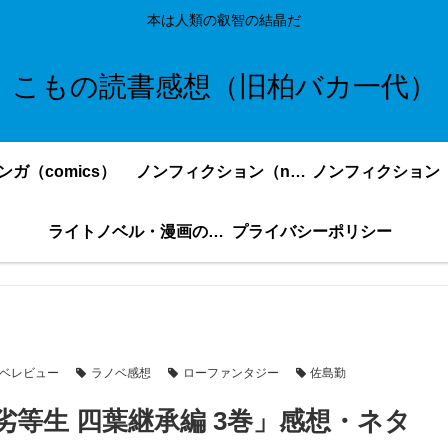
本は人類の叡智の結晶だ
こもの読書感想（旧柏バカ一代）
ンガ（comics）
ノンフィクション（nonfiction）更新順
ライトノベル・漫画の感想・ネタバレまとめ｜こもの読書感想
プライバシーポリシー
ベレビュー
ラノベ感想
ローファンタジー
佐島勤
等生 四葉継承編 3巻」感想・ネタ