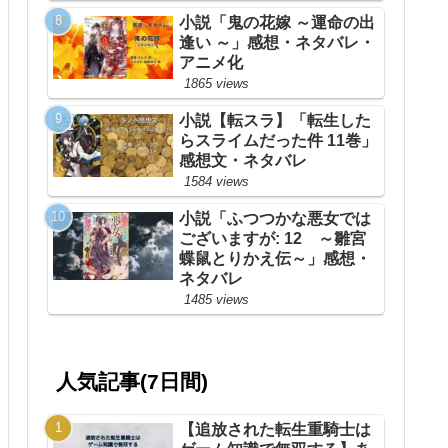
小説「鬼の花嫁 ～運命の出
逢い ～」感想・ネタバレ・
アニメ化
1865 views
小説【転スラ】「転生した
らスライムだった件 11巻」
感想文・ネタバレ
1584 views
小説「ふつつかな悪女では
ございますが: 12 ～雛宮
蝶鼠とりかえ伝～」感想・
ネタバレ
1485 views
人気記事(7日間)
【追放された転生重騎士は