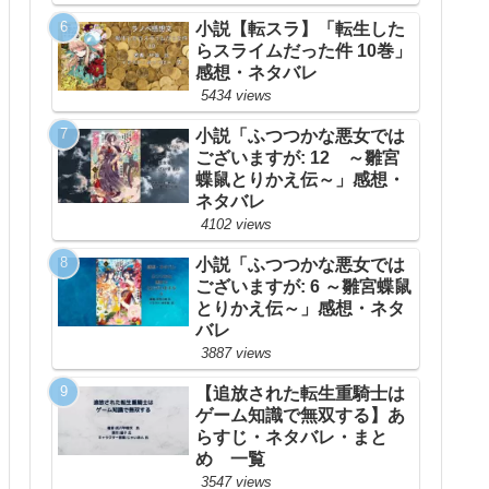
小説【転スラ】「転生した
らスライムだった件 10巻」
感想・ネタバレ
5434 views
小説「ふつつかな悪女では
ございますが: 12 ～雛宮
蝶鼠とりかえ伝～」感想・
ネタバレ
4102 views
小説「ふつつかな悪女では
ございますが: 6 ～雛宮蝶鼠
とりかえ伝～」感想・ネタ
バレ
3887 views
【追放された転生重騎士は
ゲーム知識で無双する】あ
らすじ・ネタバレ・まと
め 一覧
3547 views