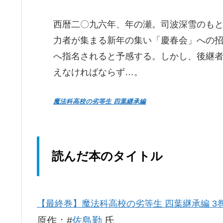
西暦二〇九六年、年の瀬。司波深雪のも
力者が集まる新年の集い「慶春会」への
へ指名されると予感する。しかし、後継
えなければならず…。
魔法科高校の劣等生 四葉継承編
読んだ本のタイトル
【最終巻】魔法科高校の劣等生 四葉継承編 3
原作：#
佐島勤
氏