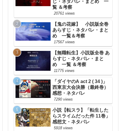
じ・ネタバレ・まとめ 一
覧 ＆考察
20761 views
【鬼の花嫁】 小説版全巻
あらすじ・ネタバレ・まと
め 一覧＆考察
17567 views
【無職転生】小説版全巻 あ
らすじ・ネタバレ・まと
め 一覧 ＆考察
11775 views
「ダイヤのA act 2 ( 34 )」
西東京大会決勝（最終巻）
感想・ネタバレ
7290 views
小説【転スラ】「転生した
らスライムだった件 11巻」
感想文・ネタバレ
5918 views