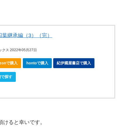
四葉継承編（3）（完）
ス 2022年05月27日
azonで購入
hontoで購入
紀伊國屋書店で購入
館で探す
頂けると幸いです。