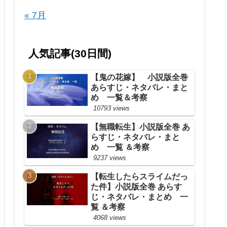
« 7月
人気記事(30日間)
【鬼の花嫁】 小説版全巻
あらすじ・ネタバレ・まと
め 一覧＆考察
10793 views
【無職転生】小説版全巻 あ
らすじ・ネタバレ・まと
め 一覧 ＆考察
9237 views
【転生したらスライムだっ
た件】小説版全巻 あらす
じ・ネタバレ・まとめ 一
覧 ＆考察
4068 views