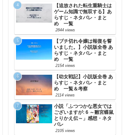
【追放された転生重騎士は
ゲーム知識で無双する】あ
らすじ・ネタバレ・まと
め 一覧
2844 views
【ブチ切れ令嬢は報復を誓
いました。】小説版全巻 あ
らすじ・ネタバレ・まと
め 一覧
2154 views
【幼女戦記】小説版全巻 あ
らすじ・ネタバレ・まと
め 一覧＆考察
2114 views
小説「ふつつかな悪女では
ございますが: 6 ～雛宮蝶鼠
とりかえ伝～」感想・ネタ
バレ
2105 views