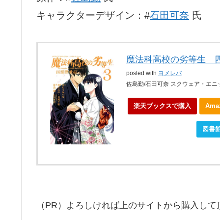
キャラクターデザイン：#
石田可奈
氏
魔法科高校の劣等生 
posted with
ヨメレバ
佐島勤/石田可奈 スクウェア・エニック
楽天ブックスで購入
Am
ebookjapanで購入
図書
（PR）よろしければ上のサイトから購入して