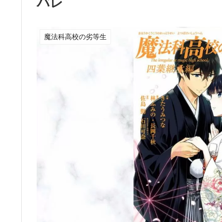
バレ
魔法科高校の劣等生