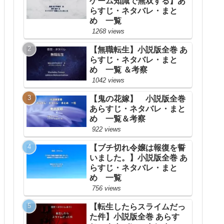
ゲーム知識で無双する】あ
らすじ・ネタバレ・まと
め 一覧
1268 views
【無職転生】小説版全巻 あ
らすじ・ネタバレ・まと
め 一覧 ＆考察
1042 views
【鬼の花嫁】 小説版全巻
あらすじ・ネタバレ・まと
め 一覧＆考察
922 views
【ブチ切れ令嬢は報復を誓
いました。】小説版全巻 あ
らすじ・ネタバレ・まと
め 一覧
756 views
【転生したらスライムだっ
た件】小説版全巻 あらす