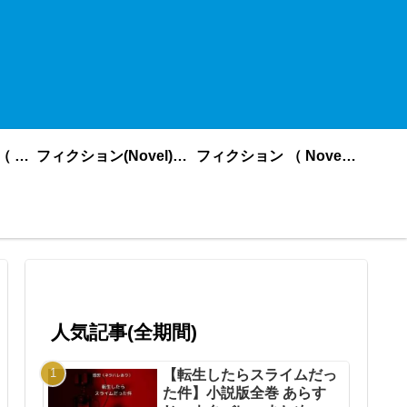
ノンフィクション （ nonfiction ） あいうえお順
フィクション(Novel)更新順
フィクション （ Novel ） あいうえお順
人気記事(全期間)
【転生したらスライムだっ
た件】小説版全巻 あらす