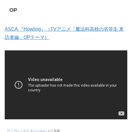
OP
ASCA 『Howling』（TVアニメ「魔法科高校の劣等生 来
訪者編」OPテーマ）
アニプレックス チャンネル
より共有