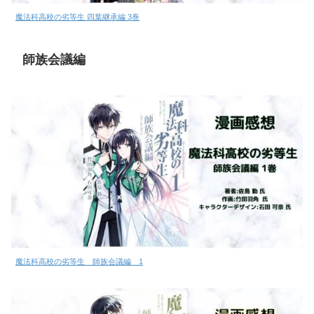
魔法科高校の劣等生 四葉継承編 3巻
師族会議編
魔法科高校の劣等生 師族会議編 1