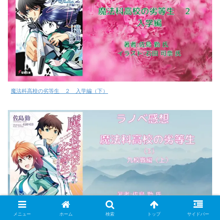
魔法科高校の劣等生 ２ 入学編（下）
メニュー
ホーム
検索
トップ
サイドバー