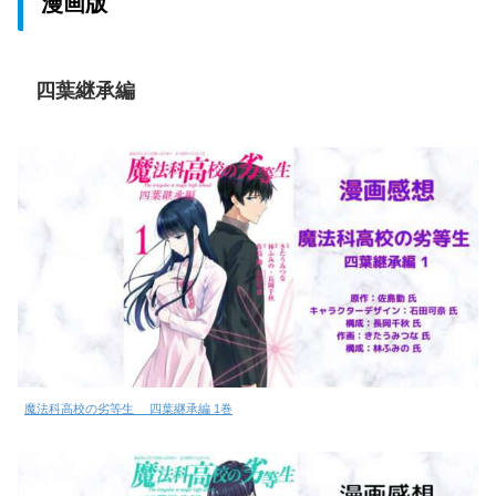
漫画版
四葉継承編
魔法科高校の劣等生 四葉継承編 1巻