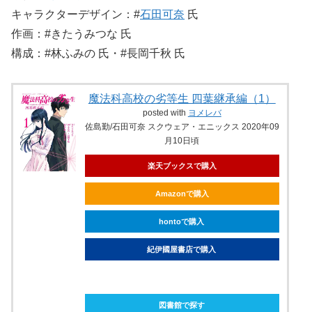
キャラクターデザイン：#
石田可奈
氏
作画：#きたうみつな 氏
構成：#林ふみの 氏・#長岡千秋 氏
魔法科高校の劣等生 四葉継承編（1）
posted with
ヨメレバ
佐島勤/石田可奈 スクウェア・エニックス 2020年09
月10日頃
楽天ブックスで購入
Amazonで購入
hontoで購入
紀伊國屋書店で購入
ebookjapanで購入
図書館で探す