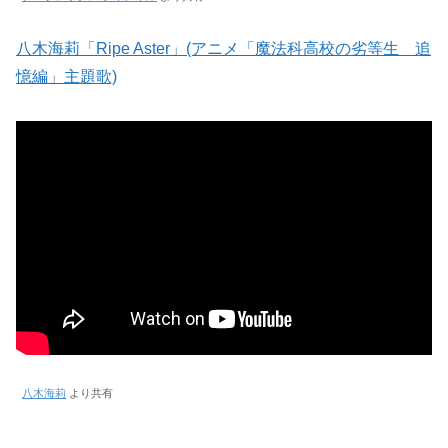
八木海莉「Ripe Aster」(アニメ「魔法科高校の劣等生 追
憶編」主題歌)
八木海莉
より共有