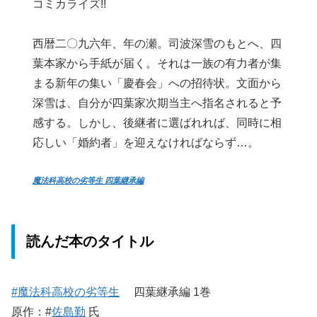
コミカライズ!!
西暦二〇九六年、年の瀬。司波深雪のもとへ、四
葉本家から手紙が届く。それは一族の有力者が集
まる新年の集い「慶春会」への招待状。文面から
深雪は、自分が四葉家次期当主へ指名されると予
感する。しかし、後継者に選ばれれば、同時に相
応しい「婚約者」を迎えなければならず…。
魔法科高校の劣等生 四葉継承編
読んだ本のタイトル
#魔法科高校の劣等生
四葉継承編 1巻
原作：#
佐島勤
氏