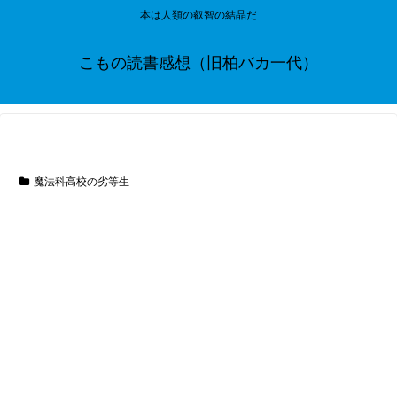
本は人類の叡智の結晶だ
こもの読書感想（旧柏バカ一代）
魔法科高校の劣等生