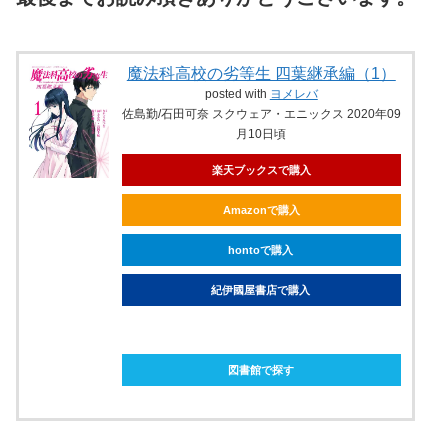
魔法科高校の劣等生 四葉継承編（1）
posted with
ヨメレバ
佐島勤/石田可奈 スクウェア・エニックス 2020年09
月10日頃
楽天ブックスで購入
Amazonで購入
hontoで購入
紀伊國屋書店で購入
ebookjapanで購入
図書館で探す