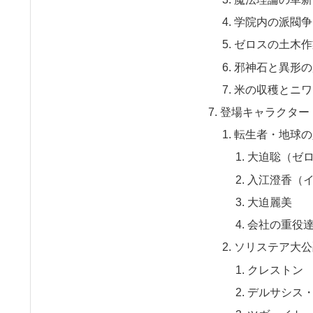
学院内の派閥争
ゼロスの土木作
邪神石と異形の
米の収穫とニワ
登場キャラクター
転生者・地球の
大迫聡（ゼ
入江澄香（
大迫麗美
会社の重役
ソリステア大公
クレストン
デルサシス