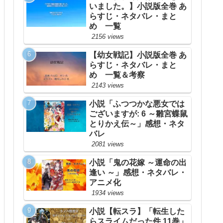
いました。】小説版全巻 あ
らすじ・ネタバレ・まと
め 一覧
2156 views
【幼女戦記】小説版全巻 あ
らすじ・ネタバレ・まと
め 一覧＆考察
2143 views
小説「ふつつかな悪女では
ございますが: 6 ～雛宮蝶鼠
とりかえ伝～」感想・ネタ
バレ
2081 views
小説「鬼の花嫁 ～運命の出
逢い ～」感想・ネタバレ・
アニメ化
1934 views
小説【転スラ】「転生した
らスライムだった件 11巻」