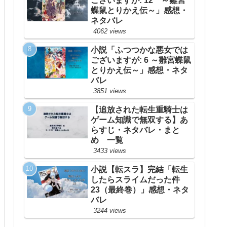
ございますが: 12 ～雛宮
蝶鼠とりかえ伝～」感想・
ネタバレ
4062 views
小説「ふつつかな悪女では
ございますが: 6 ～雛宮蝶鼠
とりかえ伝～」感想・ネタ
バレ
3851 views
【追放された転生重騎士は
ゲーム知識で無双する】あ
らすじ・ネタバレ・まと
め 一覧
3433 views
小説【転スラ】完結「転生
したらスライムだった件
23（最終巻）」感想・ネタ
バレ
3244 views