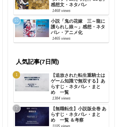
感想文・ネタバレ
1468 views
小説「鬼の花嫁 三～龍に
護られし娘～」感想・ネタ
バレ・アニメ化
1465 views
人気記事(7日間)
【追放された転生重騎士は
ゲーム知識で無双する】あ
らすじ・ネタバレ・まと
め 一覧
1384 views
【無職転生】小説版全巻 あ
らすじ・ネタバレ・まと
め 一覧 ＆考察
1105 views