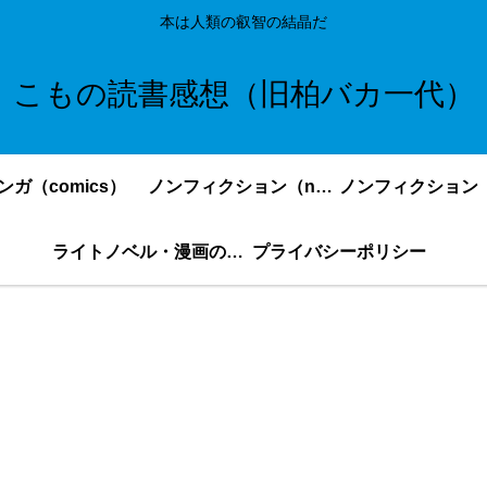
本は人類の叡智の結晶だ
こもの読書感想（旧柏バカ一代）
ンガ（comics）
ノンフィクション（nonfiction）更新順
ライトノベル・漫画の感想・ネタバレまとめ｜こもの読書感想
プライバシーポリシー