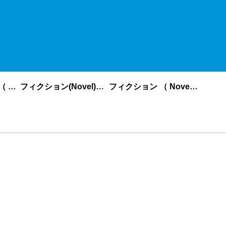
ノンフィクション （ nonfiction ） あいうえお順
フィクション(Novel)更新順
フィクション （ Novel ） あいうえお順