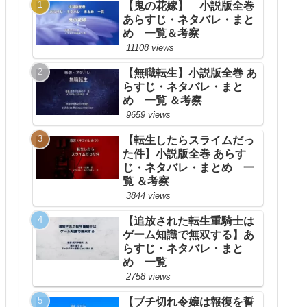
【鬼の花嫁】 小説版全巻
あらすじ・ネタバレ・まと
め 一覧＆考察
11108 views
【無職転生】小説版全巻 あ
らすじ・ネタバレ・まと
め 一覧 ＆考察
9659 views
【転生したらスライムだっ
た件】小説版全巻 あらす
じ・ネタバレ・まとめ 一
覧 ＆考察
3844 views
【追放された転生重騎士は
ゲーム知識で無双する】あ
らすじ・ネタバレ・まと
め 一覧
2758 views
【ブチ切れ令嬢は報復を誓