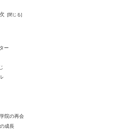
次
クター
じ
ル
学院の再会
の成長