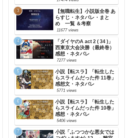
【無職転生】小説版全巻 あ
らすじ・ネタバレ・まと
め 一覧 ＆考察
11677 views
「ダイヤのA act 2 ( 34 )」
西東京大会決勝（最終巻）
感想・ネタバレ
7277 views
小説【転スラ】「転生した
らスライムだった件 11巻」
感想文・ネタバレ
5771 views
小説【転スラ】「転生した
らスライムだった件 10巻」
感想・ネタバレ
5406 views
小説「ふつつかな悪女では