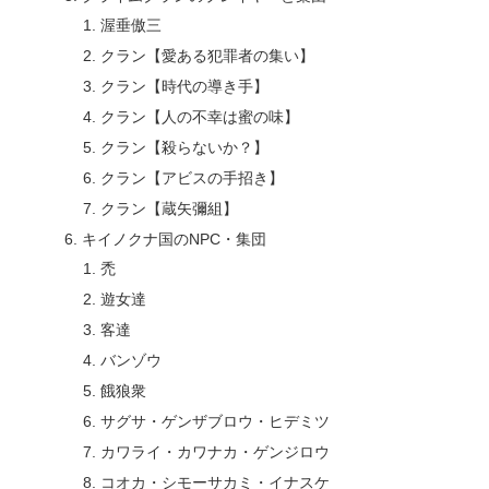
渥垂傲三
クラン【愛ある犯罪者の集い】
クラン【時代の導き手】
クラン【人の不幸は蜜の味】
クラン【殺らないか？】
クラン【アビスの手招き】
クラン【蔵矢彌組】
キイノクナ国のNPC・集団
禿
遊女達
客達
バンゾウ
餓狼衆
サグサ・ゲンザブロウ・ヒデミツ
カワライ・カワナカ・ゲンジロウ
コオカ・シモーサカミ・イナスケ