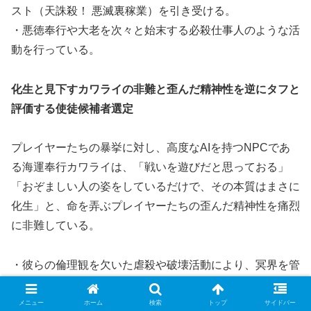
スト（天誅殺！ 悪滅裏稼業）を引き受ける。
・悪徳奉行や大老を次々と始末する必殺仕事人のような活
動を行っている。
化生と見下すカワライの非難と歪んだ精神性を逆にタフと
評価する使徒候補者選定
プレイヤーたちの暴挙に対し、高度なAIを持つNPCであ
る海運奉行カワライは、「戦いを遊びだと思っておる」
「おぞましい人の姿をしているだけで、その本質はまさに
化生」と、命を弄ぶプレイヤーたちの歪んだ精神性を痛烈
に非難している。
・彼らの倫理観を欠いた虐殺や破壊活動により、冥界を管
理する神々は溢れかえる死者の魂の処理に追われ、過労
（残業）に苦しんでいる。
メニュー
ホーム
検索
トップ
サイドバー