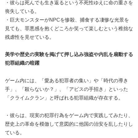
・彼らは死んでも生き返るという不死性ゆえに命の重さを
喪失している。
・巨大モンスターがNPCを惨殺、捕食する凄惨な光景を
見ても、罪悪感を抱くどころか笑って楽しむという稚拙な
残虐性を見せている。
美学や歴史の実験を掲げて押し込み強盗や内乱を扇動する
犯罪組織の暗躍
ゲーム内には、「愛ある犯罪者の集い」や「時代の導き
手」、「殺らないか？」、「アビスの手招き」といった
「クライムクラン」と呼ばれる犯罪組織が存在する。
・彼らは、現実の犯罪行為をゲーム内で実践してみたり、
歴史上の革命を模倣して意図的に他国の治安を乱したりし
ている。