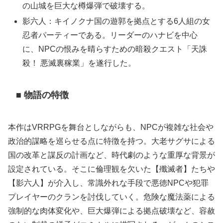
の山城を巨大な樽爆弾で破壊する。
影六人：キイノクナ国の遊郭を拠点とする6人組の女
忍者パーティーである。リーダーのハナビを中心
に、NPCの恨みを晴らすための暗殺クエスト「天誅
殺！ 悪滅裏稼業」を遂行した。
■ 物語の特徴
本作はVRRPGを舞台としながらも、NPCが複雑な社会や
政治的謀略を巡らせる点に特徴を持つ。大老サグサによる
国の改革と謀反の計画など、時代劇のような重厚な背景が
設定されている。そこに倫理観を欠いた【殲滅者】たちや
【影六人】が介入し、常識外れな手段で悪徳NPCや犯罪
プレイヤーのクランを討伐していく。危険な魔法薬による
強制的な肉体変化や、巨大爆弾による拠点破壊など、容赦