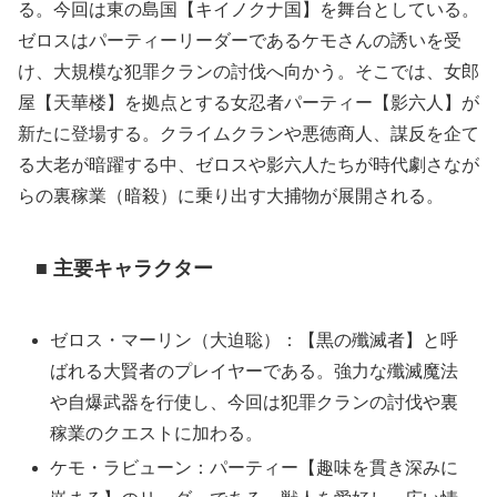
る。今回は東の島国【キイノクナ国】を舞台としている。
ゼロスはパーティーリーダーであるケモさんの誘いを受
け、大規模な犯罪クランの討伐へ向かう。そこでは、女郎
屋【天華楼】を拠点とする女忍者パーティー【影六人】が
新たに登場する。クライムクランや悪徳商人、謀反を企て
る大老が暗躍する中、ゼロスや影六人たちが時代劇さなが
らの裏稼業（暗殺）に乗り出す大捕物が展開される。
■ 主要キャラクター
ゼロス・マーリン（大迫聡）：【黒の殲滅者】と呼
ばれる大賢者のプレイヤーである。強力な殲滅魔法
や自爆武器を行使し、今回は犯罪クランの討伐や裏
稼業のクエストに加わる。
ケモ・ラビューン：パーティー【趣味を貫き深みに