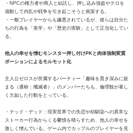
・NPCの権力者や商人と結託し、押し込み強盗やテロを
扇動して内乱や戦争を引き起こそうと画策する。
・一般プレイヤーからも嫌悪されているが、彼らは自分た
ちの行為を「美学」や「歴史の実験」として正当化してい
る。
他人の幸せを憎むモンスター押し付けPKと肉体強制変質
ポーションによるモルモット化
主人公ゼロスが所属するパーティー「趣味を貫き深みに嵌
まる（通称：殲滅者）」のメンバーたちも、倫理観が著し
く欠如した行動をとっている。
・テッド・デッド：現実世界での失恋や幼馴染への異常な
ストーカー行為からくる鬱憤を晴らすため、他人の幸せを
激しく憎んでいる。ゲーム内でカップルのプレイヤーを見