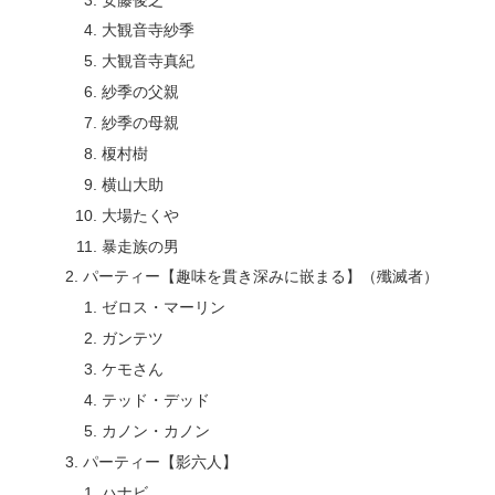
大観音寺紗季
大観音寺真紀
紗季の父親
紗季の母親
榎村樹
横山大助
大場たくや
暴走族の男
パーティー【趣味を貫き深みに嵌まる】（殲滅者）
ゼロス・マーリン
ガンテツ
ケモさん
テッド・デッド
カノン・カノン
パーティー【影六人】
ハナビ