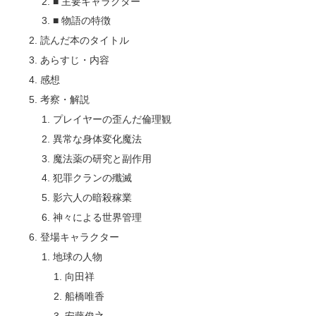
■ 主要キャラクター
■ 物語の特徴
読んだ本のタイトル
あらすじ・内容
感想
考察・解説
プレイヤーの歪んだ倫理観
異常な身体変化魔法
魔法薬の研究と副作用
犯罪クランの殲滅
影六人の暗殺稼業
神々による世界管理
登場キャラクター
地球の人物
向田祥
船橋唯香
安藤俊之