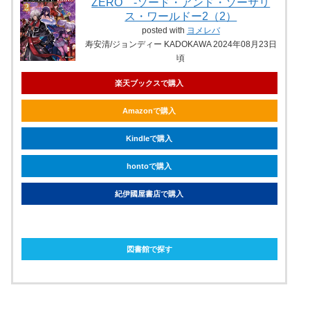
ZERO -ソード・アンド・ソーサリ
ス・ワールドー2（2）
posted with
ヨメレバ
寿安清/ジョンディー KADOKAWA 2024年08月23日
頃
楽天ブックスで購入
Amazonで購入
Kindleで購入
hontoで購入
紀伊國屋書店で購入
ebookjapanで購入
図書館で探す