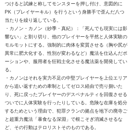
つけると試練と称してモンスターを押し付け、意図的に
PK（プレイヤーキル）を行うという身勝手で歪んだ八つ
当たりを繰り返している。
・カノン・カノン（紗季・真紀）：「死んでも現実には影
響ない」と割り切り、他のプレイヤーを平然と人体実験の
モルモットにする。強制的に肉体を変質させる（胸や尻が
異常に肥大化する、性別が変わるなど）魔法を仕込んだポ
ーションや、服用者を狂戦士化させる魔法薬を開発してい
る。
・カノンはそれを実力不足の中堅プレイヤーを上位エリア
から追い返すための牽制としてゼロス経由で売り捌いた
り、死に戻ったプレイヤーのデスペナルティを回復させる
ついでに人体実験を行ったりしている。危険な在庫を処分
するためという理由で、犯罪クランの拠点を地下の廃寺ご
と超重力魔法「暴食なる深淵」で根こそぎ消滅させるな
ど、その行動はテロリストそのものである。