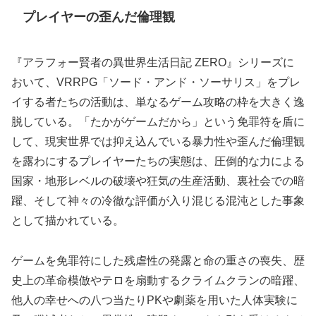
プレイヤーの歪んだ倫理観
『アラフォー賢者の異世界生活日記 ZERO』シリーズに
おいて、VRRPG「ソード・アンド・ソーサリス」をプレ
イする者たちの活動は、単なるゲーム攻略の枠を大きく逸
脱している。「たかがゲームだから」という免罪符を盾に
して、現実世界では抑え込んでいる暴力性や歪んだ倫理観
を露わにするプレイヤーたちの実態は、圧倒的な力による
国家・地形レベルの破壊や狂気の生産活動、裏社会での暗
躍、そして神々の冷徹な評価が入り混じる混沌とした事象
として描かれている。
ゲームを免罪符にした残虐性の発露と命の重さの喪失、歴
史上の革命模倣やテロを扇動するクライムクランの暗躍、
他人の幸せへの八つ当たりPKや劇薬を用いた人体実験に