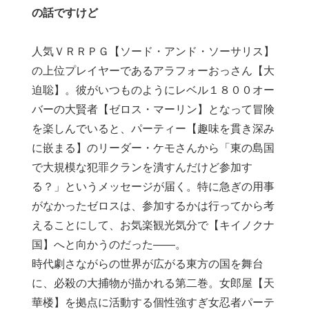
の話ですけど
人気ＶＲＲＰＧ【ソード・アンド・ソーサリス】
の上位プレイヤーであるアラフォーおっさん【大
迫聡】。彼がいつものようにレベル１８００オー
バーの大賢者【ゼロス・マーリン】となって冒険
を楽しんでいると、パーティー【趣味を貫き深み
に嵌まる】のリーダー・ケモさんから「東の島国
で大規模な犯罪クランを潰すんだけど参加す
る？」というメッセージが届く。特に急ぎの用事
がなかったゼロスは、参加するかは行ってから考
えることにして、お気楽観光気分で【キイノクナ
国】へと向かうのだった――。
時代劇さながらの世界が広がる東方の国を舞台
に、必殺の大捕物が描かれる第二巻。女郎屋【天
華楼】を拠点に活動する個性強すぎ女忍者パーテ