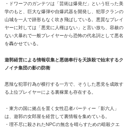
・ドワーフのガンテツは「芸術は爆発だ」という狂った美
学のもと、巨大な爆弾や自爆武器を開発し、犯罪クランの
山城を一人で跡形もなく吹き飛ばしている。悪質なプレイ
ヤーに対しては「悪党に人権はない」と言い放ち、容赦の
ない大暴れで一般プレイヤーから恐怖の代名詞として悪名
を轟かせている。
遊郭経営による情報収集と悪徳奉行を天誅殺で始末するク
ノイチ集団の影の防衛
悪辣な犯罪行為が横行する一方で、そうした悪党を成敗す
る上位プレイヤーによる裏稼業も存在する。
・東方の国に拠点を置く女性忍者パーティー「影六人」
は、遊郭の女郎屋を経営して裏情報を集めている。
・理不尽に殺されたNPCの無念を晴らすための暗殺クエ