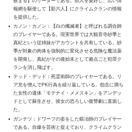
嵌まる】のリーダーである。獣人を愛好し、広い情
報網を駆使して【影六人】にクライムクランの情報
を提供した。
カノン・カノン：【白の殲滅者】と呼ばれる調合師
のプレイヤーである。現実世界では大観音寺紗季と
真紀という従姉妹がアカウントを共有している。紗
季が対象の肉体を強制的に変化させる危険な魔法薬
を開発し、真紀がその後始末として拠点ごと犯罪ク
ランを消し飛ばす。
テッド・デッド：死霊術師のプレイヤーである。リ
ア充を憎んでPK行為を繰り返している。怨念に満ち
た女性の遺体「モテナイ・メメスキン」をアンデッ
ドとして蘇生させ、彼女の恐ろしい復讐劇に直面し
た。
ガンテツ：ドワーフの姿をした鍛冶師のプレイヤー
である。自爆を芸術と捉えており、クライムクラン