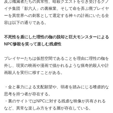
及ぶ殲滅者たちの異常性、暗殺クエストを引き受けるクノ
イチ集団「影六人」の裏稼業、そして命を弄ぶ廃プレイヤ
ーを異世界への刺客として選定する神々の計画にいたる全
容は以下の通りである。
不死性を盾にした理性の枷の脱却と巨大モンスターによる
NPC惨殺を笑って楽しむ残虐性
プレイヤーたちは仮想空間であることを理由に理性の枷を
外し、現実の映画や漫画で描かれるような猟奇的殺人や計
画殺人を実行に移すことがある。
・金と暴力による支配願望や、弱者を踏みにじる嗜虐的な
思考を持つ者が存在する。
・裏のサイトではNPCに対する残虐な映像が共有される
など、異常な楽しみ方をする層が存在している。