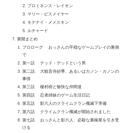
プロミネンス・レイオン
マリー・ビスメイヤー
モテナイ・メメスキン
ルチャード
展開まとめ
プロローグ おっさんの平穏なゲームプレイの裏側
で
第一話 テッド・デッドという男
第二話 大観音寺紗季、あるいはカノン・カノンの
事情
第三話 榎村樹と愉快な仲間達
第四話 忍者姉妹のゲーム生活日記
第五話 影六人のクライムクラン殲滅下準備
第六話 クライムクラン殲滅が開始されました
第七話 おっさんと影六人、必殺な裏稼業を引き受
ける