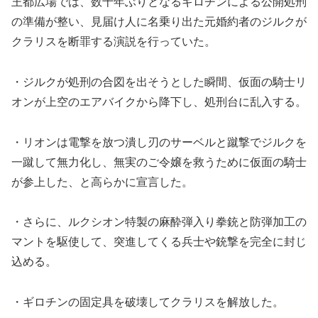
王都広場では、数十年ぶりとなるギロチンによる公開処刑
の準備が整い、見届け人に名乗り出た元婚約者のジルクが
クラリスを断罪する演説を行っていた。
・ジルクが処刑の合図を出そうとした瞬間、仮面の騎士リ
オンが上空のエアバイクから降下し、処刑台に乱入する。
・リオンは電撃を放つ潰し刃のサーベルと蹴撃でジルクを
一蹴して無力化し、無実のご令嬢を救うために仮面の騎士
が参上した、と高らかに宣言した。
・さらに、ルクシオン特製の麻酔弾入り拳銃と防弾加工の
マントを駆使して、突進してくる兵士や銃撃を完全に封じ
込める。
・ギロチンの固定具を破壊してクラリスを解放した。