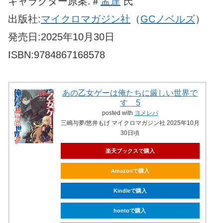
キャラクター原案:＃
孟達
氏
出版社:
マイクロマガジン社
（
GCノベルズ
）
発売日:2025年10月30日
ISBN:9784867168578
あの乙女ゲーは俺たちに厳しい世界で
す 5
posted with
ヨメレバ
三嶋与夢/悠井もげ マイクロマガジン社 2025年10月
30日頃
楽天ブックスで購入
Amazonで購入
Kindleで購入
hontoで購入