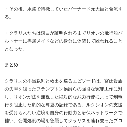
・その後、水路で待機していたバーナード元大臣と合流す
る。
・クラリスたちは潔白が証明されるまでリオンの飛行船パ
ルトナーに専属メイドなどの身分に偽装して匿われること
となった。
まとめ
クラリスの不当裁判と救出を巡るエピソードは、宮廷貴族
の失脚を狙ったフランプトン侯爵らの強引な冤罪工作に対
し、リオンが法を無視した絶対的な武力行使によって刑執
行を阻止した劇的な奪還の記録である。ルクシオンの支援
を受けられない逆境を自身の行動力と潜伏ネットワークで
補い、公開処刑の場を急襲してクラリスを連れ去ったプロ