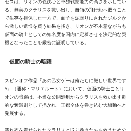
セスは、リオンの義侠心と単独戦闘能力の高さを示してい
る。無実のクラリスを救い出し、自領の飛行船へ匿うこと
で生存を担保した一方で、面子を泥塗りにされたジルクか
ら激しい遺恨を買う結果を招き、リオンが不本意ながらも
仮面の騎士としての知名度を国内に定着させる決定的な契
機となったことを厳密に証明している。
仮面の騎士の暗躍
スピンオフ作品『あの乙女ゲーは俺たちに厳しい世界です
5』（通称・マリエルート）において、仮面の騎士ことリ
オンの暗躍は、不当な公開処刑からクラリスを救い出す劇
的な奪還劇として描かれ、王都全体を巻き込む大騒動へと
発展する。
濡れ衣を着せられたクラリスと取り巻きたちを救うための