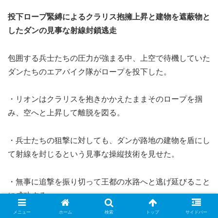
投下ロープ緊縛によるクラリス抱擁上昇と建物を遮蔽物と
したダンの見事な射線封鎖逃走
包囲する兵士たちの圧力が強まる中、上空で待機していた
ダンたちのエアバイク隊がロープを投下した。
・リオンはクラリスを抱きかかえたままそのロープを掴
み、空へと上昇して離脱を図る。
・兵士たちの狙撃に対しても、ダンが路地の建物を盾にし
て射線を封じるという見事な操縦技術を見せた。
・無事に追撃を振り切って王都の水路へと逃げ延びること
に成功する。
メニュー
ホーム
検索
トップ
サイドバー