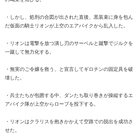
・しかし、処刑の合図が出された直後、黒装束に身を包ん
だ仮面の騎士リオンが上空のエアバイクから乱入した。
・リオンは電撃を放つ潰し刃のサーベルと蹴撃でジルクを
一蹴して無力化する。
・無実のご令嬢を救う、と宣言してギロチンの固定具を破
壊した。
・兵士たちが包囲する中、ダンたち取り巻きが操縦するエ
アバイク隊が上空からロープを投下する。
・リオンはクラリスを抱きかかえて空路での脱出を成功さ
せた。