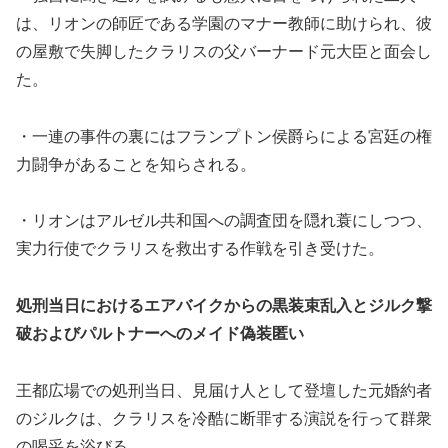
は、リオンの師匠である学園のマナー教師に助けられ、彼
の屋敷で失脚したクラリスの父バーナード元大臣と面会し
た。
・一連の事件の裏にはフランプトン侯爵らによる宮廷の権
力闘争があることを知らされる。
・リオンはアルゼル共和国への調査団を隠れ蓑にしつつ、
実力行使でクラリスを救出する作戦を引き受けた。
処刑当日におけるエアバイクからの黒装束乱入とジルク撃
破およびパルトナーへのメイド偽装匿い
王都広場での処刑当日、見届け人として登壇した元婚約者
のジルクは、クラリスを冷酷に断罪する演説を行って群衆
の喝采を浴びる。