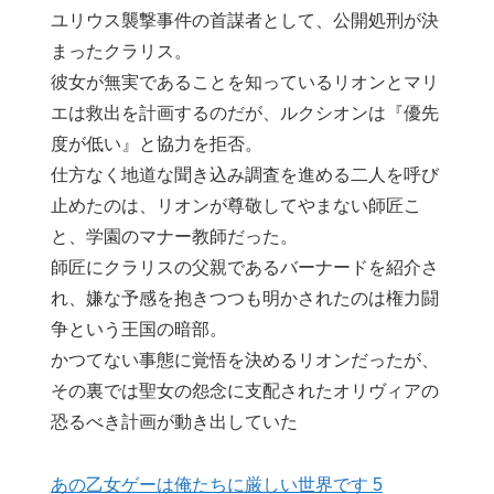
ユリウス襲撃事件の首謀者として、公開処刑が決
まったクラリス。
彼女が無実であることを知っているリオンとマリ
エは救出を計画するのだが、ルクシオンは『優先
度が低い』と協力を拒否。
仕方なく地道な聞き込み調査を進める二人を呼び
止めたのは、リオンが尊敬してやまない師匠こ
と、学園のマナー教師だった。
師匠にクラリスの父親であるバーナードを紹介さ
れ、嫌な予感を抱きつつも明かされたのは権力闘
争という王国の暗部。
かつてない事態に覚悟を決めるリオンだったが、
その裏では聖女の怨念に支配されたオリヴィアの
恐るべき計画が動き出していた
あの乙女ゲーは俺たちに厳しい世界です 5