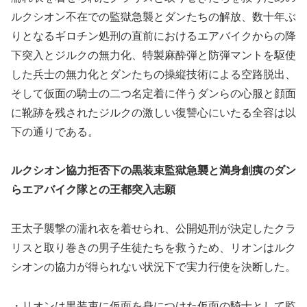
ルクシオン不在での監獄急襲とダンたちの解放、数十年ぶ
りとなるギロチン処刑の直前におけるエアバイクからの降
下突入とジルクの無力化、特製麻酔弾と防弾マントを駆使
した兵士の無力化とダンたちの操縦技術による空路脱出、
そして仮面の騎士の二つ名定着に伴うダンらの心服と顔面
に靴跡を残されたジルクの激しい復讐心にいたる全容は以
下の通りである。
ルクシオン協力拒否下の黒装束監獄急襲と満身創痍のダン
らエアバイク隊との王都突入志願
王太子襲撃の濡れ衣を着せられ、公開処刑が決定したクラ
リスと取り巻きの男子生徒たちを救うため、リオンはルク
シオンの協力が得られない状況下で実力行使を決断した。
・リオンは黒装束に仮面を身につけた仮面の騎士として監