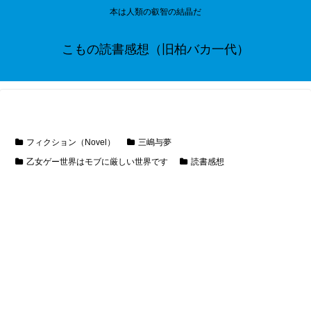
本は人類の叡智の結晶だ
こもの読書感想（旧柏バカ一代）
フィクション（Novel）
三嶋与夢
乙女ゲー世界はモブに厳しい世界です
読書感想