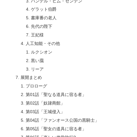
バンデル・ヒム・ゼンデン
ゲラット伯爵
書庫番の老人
先代の陛下
王妃様
人工知能・その他
ルクシオン
黒い靄
リーア
展開まとめ
プロローグ
第01話「聖なる道具に宿る者」
第02話「奴隷商館」
第03話「王城侵入」
第04話「ファンオース公国の黒騎士」
第05話「聖女の道具に宿る者」