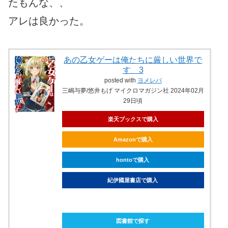
たもんな、、
アレは良かった。
あの乙女ゲーは俺たちに厳しい世界で
す 3
posted with
ヨメレバ
三嶋与夢/悠井もげ マイクロマガジン社 2024年02月
29日頃
楽天ブックスで購入
Amazonで購入
hontoで購入
紀伊國屋書店で購入
ebookjapanで購入
図書館で探す