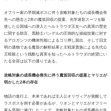
オフリー家の早期滅ボスに伴う攻略対象たちの成長機会喪
失への懸念と2本の魔笛回収の提案、光学迷彩スーツを駆
使した公国城への潜入とヘルトラウダ王女への真実の歴史
に関する助言、黒騎士バンデルの圧倒的な操縦技量に対す
るアロガンツの機体性能によるゴリ押し脱出、そして旧文
明の遺物である魔笛の解析結果と主戦派貴族による先代公
王暗殺という残酷な真実を知ったヘルトラウダの絶望にい
たる全容は以下の通りである。
攻略対象の成長機会喪失に伴う魔笛回収の提案とマリエが
明かした2本の存在
物語の進行上、本来であれば主人公オリヴィアが覚醒して
ラスボスを倒す必要があるが、リオンとマリエがオフリー
家を早期に滅ぼしたことで、攻略対象たちの成長機会が失