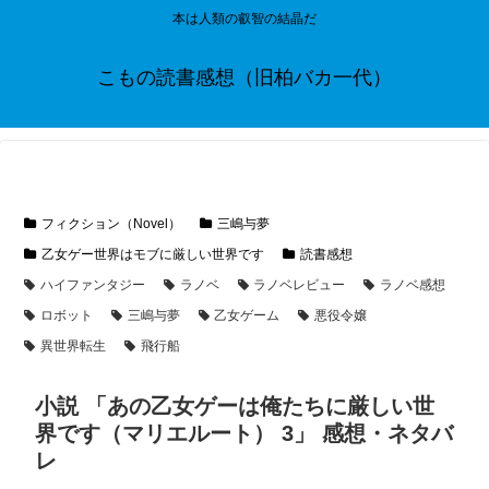
本は人類の叡智の結晶だ
こもの読書感想（旧柏バカ一代）
フィクション（Novel）
三嶋与夢
乙女ゲー世界はモブに厳しい世界です
読書感想
ハイファンタジー
ラノベ
ラノベレビュー
ラノベ感想
ロボット
三嶋与夢
乙女ゲーム
悪役令嬢
異世界転生
飛行船
小説 「あの乙女ゲーは俺たちに厳しい世
界です（マリエルート） 3」 感想・ネタバ
レ