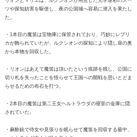
リオンとマリエは、ルクシオンが用意した光学迷彩のスー
ツや探知妨害を駆使し、夜の公国城へ容易に潜入を果たし
た。
・1本目の魔笛は宝物庫に保管されており、巧妙にレプリ
カが飾られていたが、ルクシオンの探知により隠し扉の奥
から本物を回収した。
・リオンはあえて魔笛は頂いたという痕跡を残し、公国に
切り札を失ったことを悟らせて王国への開戦を思いとどま
らせるための布石を打つ。
・2本目の魔笛は第二王女ヘルトラウダの寝室の金庫に隠
されていた。
・麻酔銃で侍女や見張りを眠らせて魔笛を回収する最中、