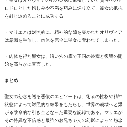
・聖女はオリヴィアの心の奥底に鬱積していた貴族へのド
ロドロとした憎しみや不満を巧みに煽り立て、彼女の抵抗
を封じ込めることに成功する。
・マリエとは対照的に、精神的な隙を突かれたオリヴィア
は意識を手放し、肉体を完全に聖女に奪われてしまった。
・肉体を得た聖女は、暗い穴の底で王国の終焉と復讐の開
始を高らかに宣言した。
まとめ
聖女の怨念を巡る憑依のエピソードは、術者の性格や精神
状態によって対照的な結果をもたらし、世界の崩壊へと繋
がる致命的な引き金となった重要な記録である。マリエが
その特異な不信感と最強のお兄ちゃんの幻影によって怨念