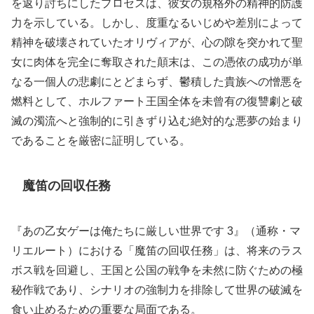
を返り討ちにしたプロセスは、彼女の規格外の精神的防護
力を示している。しかし、度重なるいじめや差別によって
精神を破壊されていたオリヴィアが、心の隙を突かれて聖
女に肉体を完全に奪取された顛末は、この憑依の成功が単
なる一個人の悲劇にとどまらず、鬱積した貴族への憎悪を
燃料として、ホルファート王国全体を未曾有の復讐劇と破
滅の濁流へと強制的に引きずり込む絶対的な悪夢の始まり
であることを厳密に証明している。
魔笛の回収任務
『あの乙女ゲーは俺たちに厳しい世界です 3』（通称・マ
リエルート）における「魔笛の回収任務」は、将来のラス
ボス戦を回避し、王国と公国の戦争を未然に防ぐための極
秘作戦であり、シナリオの強制力を排除して世界の破滅を
食い止めるための重要な局面である。