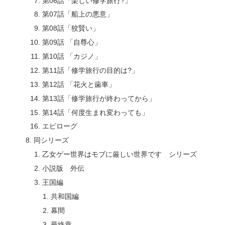
第06話「楽しい修学旅行?」
第07話「船上の悪意」
第08話「狡賢い」
第09話 「自尊心」
第10話 「カジノ」
第11話「修学旅行の目的は?」
第12話 「花火と歯車」
第13話「修学旅行が終わってから」
第14話「何度生まれ変わっても」
エピローグ
同シリーズ
乙女ゲー世界はモブに厳しい世界です シリーズ
小説版 外伝
王国編
共和国編
幕間
最終章