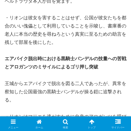
ヘルトラウダ本人が目を覚ます。
・リオンは彼女を害することはせず、公国が彼女たちを都
合のいい傀儡として利用していることを示唆し、書庫番の
老人に本当の歴史を尋ねろという真実に至るための助言を
残して部屋を後にした。
エアバイク脱出時における黒騎士バンデルの技量への苦戦
とアロガンツのミサイルによるゴリ押し突破
王城からエアバイクで脱出を図る二人であったが、異常を
察知した公国最強の黒騎士バンデルが操る鎧に追撃され
る。
・リオンはマリエを逃がすために自身のアロガンツを呼び
出して迎撃に出た。
メニュー
ホーム
検索
トップ
サイドバー