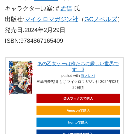
キャラクター原案:＃
孟達
氏
出版社:
マイクロマガジン社
（
GCノベルズ
）
発売日:2024年2月29日
ISBN:9784867165409
あの乙女ゲーは俺たちに厳しい世界で
す 3
posted with
ヨメレバ
三嶋与夢/悠井もげ マイクロマガジン社 2024年02月
29日頃
楽天ブックスで購入
Amazonで購入
hontoで購入