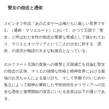
聖女の怨念と憑依
スピンオフ作品『あの乙女ゲーは俺たちに厳しい世界です
3』（通称・マリエルート）において、かつて王国で「聖
女」と呼ばれた女性の怨念が重要な脅威として描かれてお
り、マリエとオリヴィアという二人の少女に対する「憑
依」の成否が物語の大きな転換点となっている。
ホルファート王国の貴族への復讐と王国滅亡を目論む聖女
の怨念の正体、マリエの強情な性格と精神世界における最
強のお兄ちゃんによる返り討ち、そして学園でのいじめや
孤立によって精神が摩耗した平民特待生オリヴィアへの完
全な憑依と復讐開始の宣言にいたる全容は以下の通りであ
る。