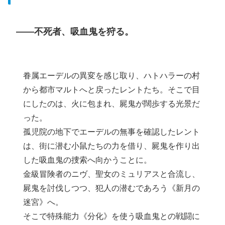
――不死者、吸血鬼を狩る。
眷属エーデルの異変を感じ取り、ハトハラーの村
から都市マルトへと戻ったレントたち。そこで目
にしたのは、火に包まれ、屍鬼が闊歩する光景だ
った。
孤児院の地下でエーデルの無事を確認したレント
は、街に潜む小鼠たちの力を借り、屍鬼を作り出
した吸血鬼の捜索へ向かうことに。
金級冒険者のニヴ、聖女のミュリアスと合流し、
屍鬼を討伐しつつ、犯人の潜むであろう《新月の
迷宮》へ。
そこで特殊能力《分化》を使う吸血鬼との戦闘に