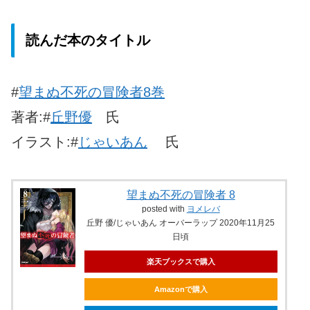
読んだ本のタイトル
#
望まぬ不死の冒険者
8巻
著者:#
丘野優
氏
イラスト:#
じゃいあん
氏
望まぬ不死の冒険者 8
posted with
ヨメレバ
丘野 優/じゃいあん オーバーラップ 2020年11月25
日頃
楽天ブックスで購入
Amazonで購入