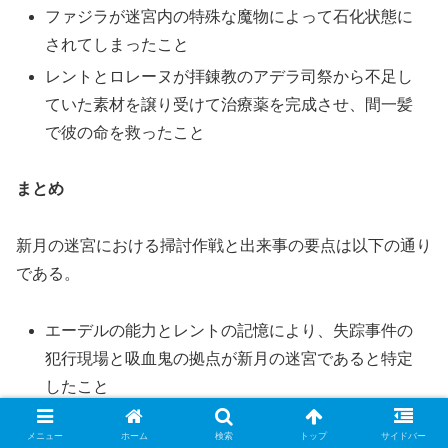
ファジラが迷宮内の特殊な魔物によって石化状態に
されてしまったこと
レントとロレーヌが拝錬教のアデラ司祭から不足し
ていた素材を譲り受けて治療薬を完成させ、間一髪
で彼の命を救ったこと
まとめ
新月の迷宮における掃討作戦と出来事の要点は以下の通り
である。
エーデルの能力とレントの記憶により、失踪事件の
犯行現場と吸血鬼の拠点が新月の迷宮であると特定
したこと
精鋭部隊の突入により、生存していた新人冒険者の
メニュー
ホーム
検索
トップ
サイドバー
救出と、手遅れとなった者への適切な対応を行った