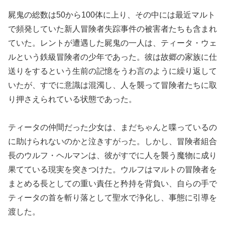
屍鬼の総数は50から100体に上り、その中には最近マルト
で頻発していた新人冒険者失踪事件の被害者たちも含まれ
ていた。レントが遭遇した屍鬼の一人は、ティータ・ウェ
ルという鉄級冒険者の少年であった。彼は故郷の家族に仕
送りをするという生前の記憶をうわ言のように繰り返して
いたが、すでに意識は混濁し、人を襲って冒険者たちに取
り押さえられている状態であった。
ティータの仲間だった少女は、まだちゃんと喋っているの
に助けられないのかと泣きすがった。しかし、冒険者組合
長のウルフ・ヘルマンは、彼がすでに人を襲う魔物に成り
果てている現実を突きつけた。ウルフはマルトの冒険者を
まとめる長としての重い責任と矜持を背負い、自らの手で
ティータの首を斬り落として聖水で浄化し、事態に引導を
渡した。