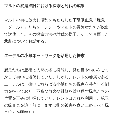
マルトの屍鬼掃討における探索と討伐の成果
マルトの街に放火し混乱をもたらした下級吸血鬼「屍鬼
（グール）」たちを、レントやマルトの冒険者たちが総出
で討伐した。その探索方法や討伐の様子、そして直面した
悲劇について解説する。
エーデルの小鼠ネットワークを活用した探索
屍鬼たちは魔術で人間の姿に擬態し、見た目や匂いをごま
かして街中に潜伏していた。しかし、レントの眷属である
エーデルは、街中に散らばる小鼠たちの視点を共有する能
力を持っており、不審な放火や徘徊を繰り返す屍鬼たちの
位置を正確に把握していた。レントはこれを利用し、親玉
の吸血鬼を追う前に、まずは街の被害を食い止めるべく屍
鬼狩りを開始した。