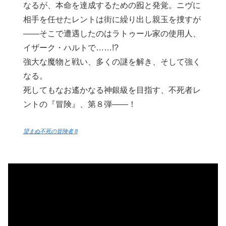
なるが、本命を達成するための囮と発覚。ニヴに
相手を任せたレントは街に繰り出し親玉を捜すが
――そこで遭遇したのはラトゥール家の使用人、
イザーク・ハルトで……!?
強大な魔物と戦い、多くの謎を解き、そして強く
なる。
死してもなお遙かなる神銀級を目指す、不死者レ
ントの『冒険』、第８弾――！
望まぬ不死の冒険者 8