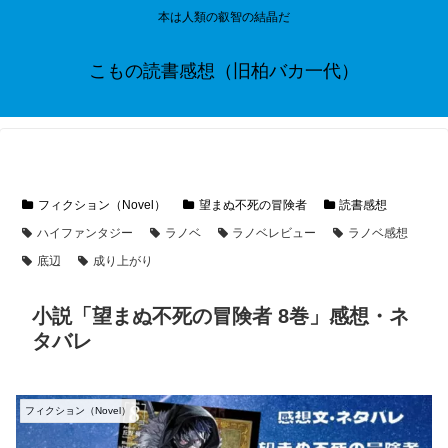
本は人類の叡智の結晶だ
こもの読書感想（旧柏バカ一代）
フィクション（Novel）
望まぬ不死の冒険者
読書感想
ハイファンタジー
ラノベ
ラノベレビュー
ラノベ感想
底辺
成り上がり
小説「望まぬ不死の冒険者 8巻」感想・ネ
タバレ
フィクション（Novel）