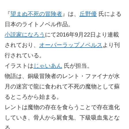
『
望まぬ不死の冒険者
』は、
丘野優
氏による
日本のライトノベル作品。
小説家になろう
にて2016年9月22日より連載
されており、
オーバーラップノベルス
より刊
行されている。
イラストは
じゃいあん
氏が担当。
物語は、銅級冒険者のレント・ファイナが水
月の迷宮で龍に食われて不死の魔物として蘇
るところから始まる。
レントは魔物の存在を食らうことで存在進化
していき、骨人から屍食鬼、下級吸血鬼とな
る。