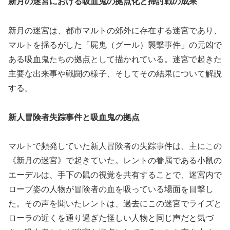
新月の迷宮における吸血鬼の拠点化と掃討戦の成果
新月の迷宮は、都市マルトの郊外に存在する迷宮であり、
マルトを揺るがした「屍鬼（グール）襲撃事件」の元凶で
ある吸血鬼たちの拠点として描かれている。迷宮で起きた
主要な出来事や戦闘の様子、そしてその結果について解説
する。
新人冒険者失踪事件と吸血鬼の拠点
マルトで頻発していた新人冒険者の失踪事件は、主にこの
《新月の迷宮》で起きていた。レントの眷属である小鼠の
エーデルは、手下の鼠の視覚を共有することで、迷宮内で
ローブ姿の人物が冒険者の血を吸っている場面を目撃し
た。その声を聞いたレントは、過去にこの迷宮でライズと
ローラの近くを通り過ぎた怪しい人物と同じ声だと気づ