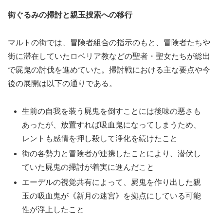
街ぐるみの掃討と親玉捜索への移行
マルトの街では、冒険者組合の指示のもと、冒険者たちや
街に滞在していたロベリア教などの聖者・聖女たちが総出
で屍鬼の討伐を進めていた。掃討戦における主な要点や今
後の展開は以下の通りである。
生前の自我を装う屍鬼を倒すことには後味の悪さも
あったが、放置すれば吸血鬼になってしまうため、
レントも感情を押し殺して浄化を続けたこと
街の各勢力と冒険者が連携したことにより、潜伏し
ていた屍鬼の掃討が着実に進んだこと
エーデルの視覚共有によって、屍鬼を作り出した親
玉の吸血鬼が《新月の迷宮》を拠点にしている可能
性が浮上したこと