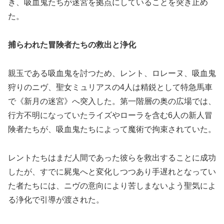
き、吸血鬼たちが迷宮を拠点にしていることを突き止め
た。
捕らわれた冒険者たちの救出と浄化
親玉である吸血鬼を討つため、レント、ロレーヌ、吸血鬼
狩りのニヴ、聖女ミュリアスの4人は精鋭として特急馬車
で《新月の迷宮》へ突入した。第一階層の奥の広場では、
行方不明になっていたライズやローラを含む6人の新人冒
険者たちが、吸血鬼たちによって魔術で拘束されていた。
レントたちはまだ人間であった彼らを救出することに成功
したが、すでに屍鬼へと変化しつつあり手遅れとなってい
た者たちには、ニヴの意向により苦しまないよう聖気によ
る浄化で引導が渡された。