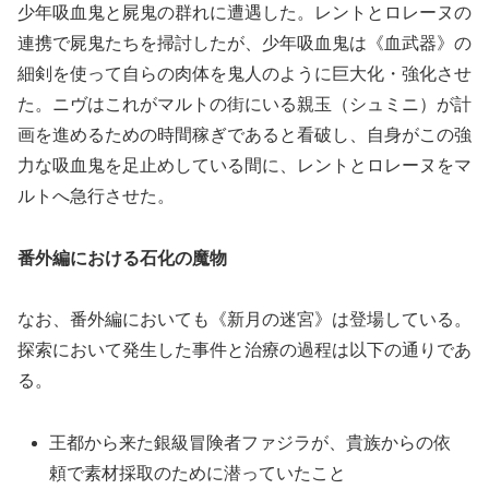
少年吸血鬼と屍鬼の群れに遭遇した。レントとロレーヌの
連携で屍鬼たちを掃討したが、少年吸血鬼は《血武器》の
細剣を使って自らの肉体を鬼人のように巨大化・強化させ
た。ニヴはこれがマルトの街にいる親玉（シュミニ）が計
画を進めるための時間稼ぎであると看破し、自身がこの強
力な吸血鬼を足止めしている間に、レントとロレーヌをマ
ルトへ急行させた。
番外編における石化の魔物
なお、番外編においても《新月の迷宮》は登場している。
探索において発生した事件と治療の過程は以下の通りであ
る。
王都から来た銀級冒険者ファジラが、貴族からの依
頼で素材採取のために潜っていたこと