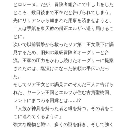
とロレーヌ。だが、冒険者組合にて申し出をした
ところ、数日後まで不在だと告げられてしまう。
先にリリアンから頼まれた用事を済ませようと、
二人は手紙を東天教の僧正エルザへ送り届けるこ
とに。
次いで以前襲撃から救ったジア第二王女殿下に謁
見するため、旧知の銀級冒険者オーグリーと合
流。王家の圧力をかわし続けたオーグリーに提案
されたのは、塩漬けになった依頼の手伝いだっ
た。
そしてジア王女との謁見にのぞんだ三人に告げら
れた、ヤーラン王国とエルフが住む古貴聖樹国、
レントにまつわる因縁とは……!?
『人族が神具を持った者と縁を持つ。その者をこ
こに連れてくるように』
強大な魔物と戦い、多くの謎を解き、そして強く