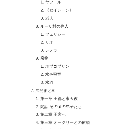
ヤツール
《セイレーン》
老人
ルーザ村の住人
フェリシー
リオ
レノラ
魔物
ホブゴブリン
水色飛竜
水猫
展開まとめ
第一章 王都と東天教
閑話 その頃の弟子たち
第二章 王宮へ
第三章 オーグリーとの依頼