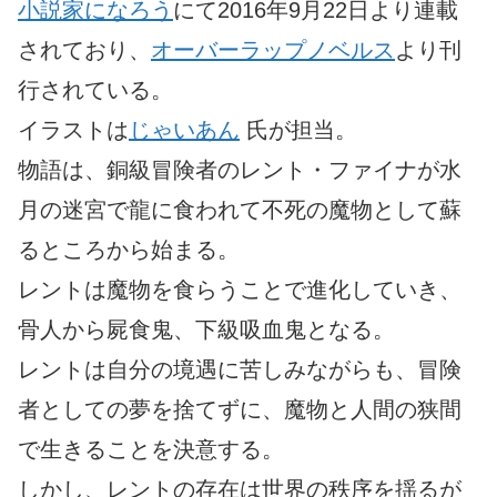
小説家になろう
にて2016年9月22日より連載
されており、
オーバーラップノベルス
より刊
行されている。
イラストは
じゃいあん
氏が担当。
物語は、銅級冒険者のレント・ファイナが水
月の迷宮で龍に食われて不死の魔物として蘇
るところから始まる。
レントは魔物を食らうことで進化していき、
骨人から屍食鬼、下級吸血鬼となる。
レントは自分の境遇に苦しみながらも、冒険
者としての夢を捨てずに、魔物と人間の狭間
で生きることを決意する。
しかし、レントの存在は世界の秩序を揺るが