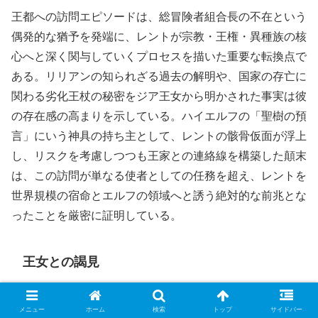
王都への訪問エピソードは、総冒険者組合長の不在という
偶発的な猶予を発端に、レントが宗教・王権・異種族の核
心へと深く関与していくプロセスを描いた重要な転換点で
ある。リリアンの知られざる過去の解明や、国家の存亡に
関わる劣化王杖の秘密をジア王女から明かされた事実は彼
の存在感の高まりを示している。ハイエルフの「聖樹の預
言」にいう神具の持ち主として、レントの骸骨仮面が浮上
し、リスクを考慮しつつも王家との連絡線を構築した顛末
は、この訪問が単なる使者としての任務を超え、レントを
世界規模の宿命とエルフの領域へと誘う絶対的な前兆とな
ったことを厳密に証明している。
王女との謁見
『望まぬ不死の冒険者』第10巻において、レント、ロレ
メニュー
ホーム
検索
トップ
サイドバー