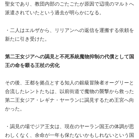
聖女であり、教団内部のごたごたが原因で辺境のマルトへ
派遣されていたという過去が明らかになる。
・二人はエルザから、リリアンへの返信を運搬する依頼を
新たに引き受けた。
第二王女ジアへの謁見と不死系統魔物抑制の代償として国
王の命を啜る王杖の劣化
その後、王都を拠点とする知人の銀級冒険者オーグリーと
合流したレントたちは、以前街道で魔物の襲撃から救った
第二王女ジア・レギナ・ヤーランに謁見するため王宮へ向
かった。
・謁見の場でジア王女は、現在のヤーラン国王の体調が思
わしくなく、余命が一年も保たないかもしれないという国