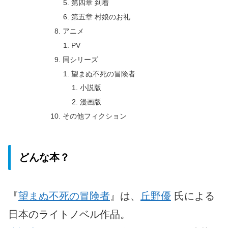
第四章 到着
第五章 村娘のお礼
アニメ
PV
同シリーズ
望まぬ不死の冒険者
小説版
漫画版
その他フィクション
どんな本？
『
望まぬ不死の冒険者
』は、
丘野優
氏による
日本のライトノベル作品。