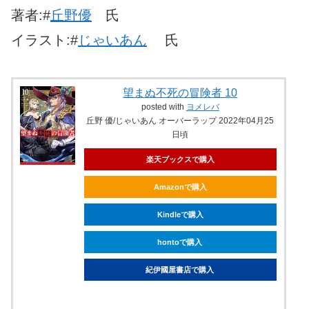
著者:#
丘野優
氏
イラスト:#
じゃいあん
氏
望まぬ不死の冒険者 10
posted with
ヨメレバ
丘野 優/じゃいあん オーバーラップ 2022年04月25
日頃
楽天ブックスで購入
Amazonで購入
Kindleで購入
hontoで購入
紀伊國屋書店で購入
ebookjapanで購入