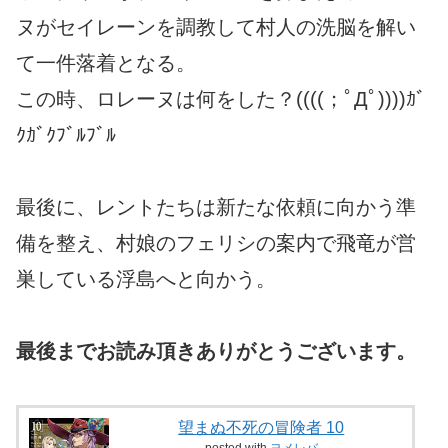
ヌがセイレーンを調教して村人の洗脳を解い
て一件落着となる。
この時、ロレーヌは何をした？((((；ﾟДﾟ))))ｶﾞ
ｸｶﾞｸﾌﾞﾙﾌﾞﾙ
最後に、レントたちは新たな依頼に向かう準
備を整え、村娘のフェリシの案内で飛竜が営
巣している浮島へと向かう。
最後までお読み頂きありがとうございます。
望まぬ不死の冒険者 10
posted with
ヨメレバ