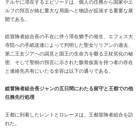
テルヤに滞在するエピソードは、個人の任務から国家やエ
ルフの預言が絡む重大な局面へと物語が拡張する重要な展
開である。
総冒険者組合長の不在に伴う滞在猶予の発生、エフェス大
寺院への手紙送達によって判明した聖女リリアンの過去、
第二王女ジアへの謁見と国王の生命力を啜る王杖劣化の秘
密、そして聖樹の預言に示された骸骨仮面を持つ者の存在
と連絡先共有にいたる全容は以下の通りである。
総冒険者組合長ジャンの五日間にわたる留守と王都での他
任務先行処理
王都に到着したレントとロレーヌは、王都冒険者組合を訪
れた。