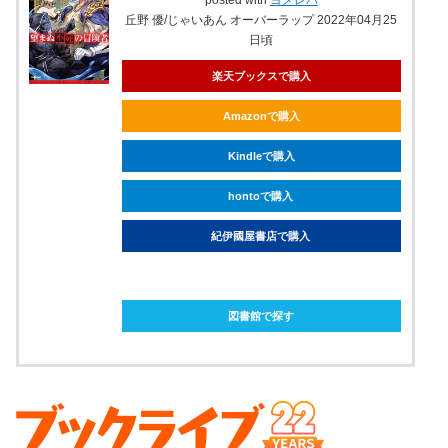
丘野 優/じゃいあん オーバーラップ 2022年04月25
日頃
楽天ブックスで購入
Amazonで購入
Kindleで購入
hontoで購入
紀伊國屋書店で購入
ebookjapanで購入
図書館で探す