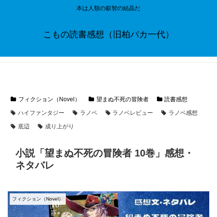
本は人類の叡智の結晶だ
こもの読書感想（旧柏バカ一代）
フィクション（Novel）
望まぬ不死の冒険者
読書感想
ハイファンタジー
ラノベ
ラノベレビュー
ラノベ感想
底辺
成り上がり
小説「望まぬ不死の冒険者 10巻」感想・
ネタバレ
フィクション（Novel）