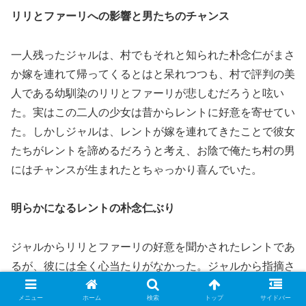
リリとファーリへの影響と男たちのチャンス
一人残ったジャルは、村でもそれと知られた朴念仁がまさ
か嫁を連れて帰ってくるとはと呆れつつも、村で評判の美
人である幼馴染のリリとファーリが悲しむだろうと呟い
た。実はこの二人の少女は昔からレントに好意を寄せてい
た。しかしジャルは、レントが嫁を連れてきたことで彼女
たちがレントを諦めるだろうと考え、お陰で俺たち村の男
にはチャンスが生まれたとちゃっかり喜んでいた。
明らかになるレントの朴念仁ぶり
ジャルからリリとファーリの好意を聞かされたレントであ
るが、彼には全く心当たりがなかった。ジャルから指摘さ
れた具体的な過去のアプローチ内容は以下の通りである。
メニュー
ホーム
検索
トップ
サイドバー