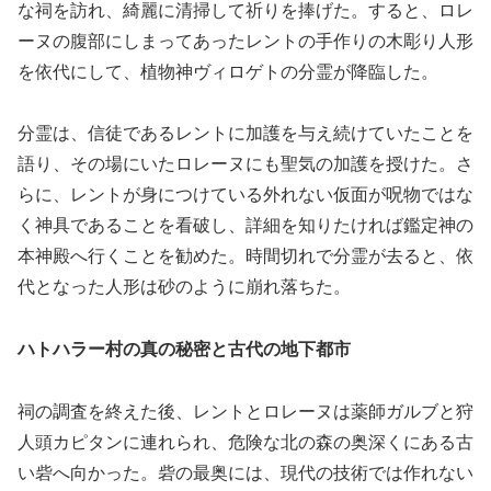
な祠を訪れ、綺麗に清掃して祈りを捧げた。すると、ロレ
ーヌの腹部にしまってあったレントの手作りの木彫り人形
を依代にして、植物神ヴィロゲトの分霊が降臨した。
分霊は、信徒であるレントに加護を与え続けていたことを
語り、その場にいたロレーヌにも聖気の加護を授けた。さ
らに、レントが身につけている外れない仮面が呪物ではな
く神具であることを看破し、詳細を知りたければ鑑定神の
本神殿へ行くことを勧めた。時間切れで分霊が去ると、依
代となった人形は砂のように崩れ落ちた。
ハトハラー村の真の秘密と古代の地下都市
祠の調査を終えた後、レントとロレーヌは薬師ガルブと狩
人頭カピタンに連れられ、危険な北の森の奥深くにある古
い砦へ向かった。砦の最奥には、現代の技術では作れない