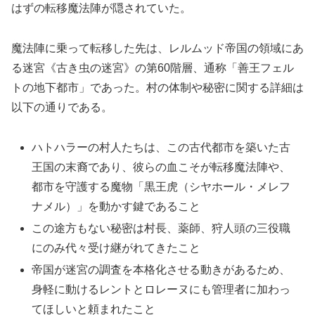
はずの転移魔法陣が隠されていた。
魔法陣に乗って転移した先は、レルムッド帝国の領域にあ
る迷宮《古き虫の迷宮》の第60階層、通称「善王フェル
トの地下都市」であった。村の体制や秘密に関する詳細は
以下の通りである。
ハトハラーの村人たちは、この古代都市を築いた古
王国の末裔であり、彼らの血こそが転移魔法陣や、
都市を守護する魔物「黒王虎（シヤホール・メレフ
ナメル）」を動かす鍵であること
この途方もない秘密は村長、薬師、狩人頭の三役職
にのみ代々受け継がれてきたこと
帝国が迷宮の調査を本格化させる動きがあるため、
身軽に動けるレントとロレーヌにも管理者に加わっ
てほしいと頼まれたこと