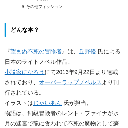
その他フィクション
どんな本？
『
望まぬ不死の冒険者
』は、
丘野優
氏による
日本のライトノベル作品。
小説家になろう
にて2016年9月22日より連載
されており、
オーバーラップノベルス
より刊
行されている。
イラストは
じゃいあん
氏が担当。
物語は、銅級冒険者のレント・ファイナが水
月の迷宮で龍に食われて不死の魔物として蘇