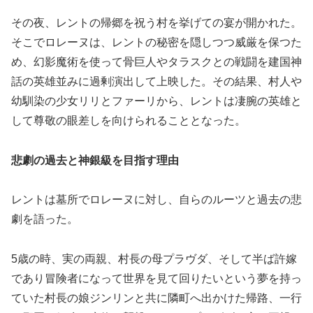
その夜、レントの帰郷を祝う村を挙げての宴が開かれた。
そこでロレーヌは、レントの秘密を隠しつつ威厳を保つた
め、幻影魔術を使って骨巨人やタラスクとの戦闘を建国神
話の英雄並みに過剰演出して上映した。その結果、村人や
幼馴染の少女リリとファーリから、レントは凄腕の英雄と
して尊敬の眼差しを向けられることとなった。
悲劇の過去と神銀級を目指す理由
レントは墓所でロレーヌに対し、自らのルーツと過去の悲
劇を語った。
5歳の時、実の両親、村長の母プラヴダ、そして半ば許嫁
であり冒険者になって世界を見て回りたいという夢を持っ
ていた村長の娘ジンリンと共に隣町へ出かけた帰路、一行