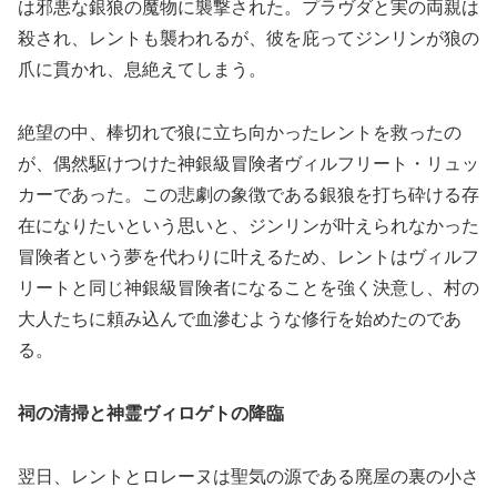
は邪悪な銀狼の魔物に襲撃された。プラヴダと実の両親は
殺され、レントも襲われるが、彼を庇ってジンリンが狼の
爪に貫かれ、息絶えてしまう。
絶望の中、棒切れで狼に立ち向かったレントを救ったの
が、偶然駆けつけた神銀級冒険者ヴィルフリート・リュッ
カーであった。この悲劇の象徴である銀狼を打ち砕ける存
在になりたいという思いと、ジンリンが叶えられなかった
冒険者という夢を代わりに叶えるため、レントはヴィルフ
リートと同じ神銀級冒険者になることを強く決意し、村の
大人たちに頼み込んで血滲むような修行を始めたのであ
る。
祠の清掃と神霊ヴィロゲトの降臨
翌日、レントとロレーヌは聖気の源である廃屋の裏の小さ