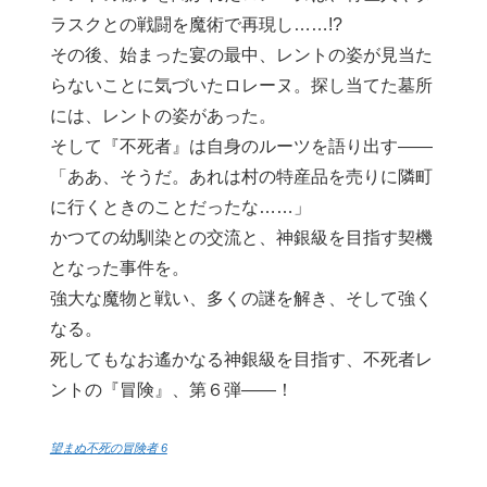
ラスクとの戦闘を魔術で再現し……!?
その後、始まった宴の最中、レントの姿が見当た
らないことに気づいたロレーヌ。探し当てた墓所
には、レントの姿があった。
そして『不死者』は自身のルーツを語り出す――
「ああ、そうだ。あれは村の特産品を売りに隣町
に行くときのことだったな……」
かつての幼馴染との交流と、神銀級を目指す契機
となった事件を。
強大な魔物と戦い、多くの謎を解き、そして強く
なる。
死してもなお遙かなる神銀級を目指す、不死者レ
ントの『冒険』、第６弾――！
望まぬ不死の冒険者 6