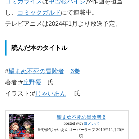
コミカライズ
は
中曽根ハイジ
が作画を担当
し、
コミックガルド
にて連載中。
テレビアニメは2024年1月より放送予定。
読んだ本のタイトル
#
望まぬ不死の冒険者
6巻
著者:#
丘野優
氏
イラスト:#
じゃいあん
氏
望まぬ不死の冒険者 6
posted with
ヨメレバ
丘野優/じゃいあん オーバーラップ 2019年11月25日
頃