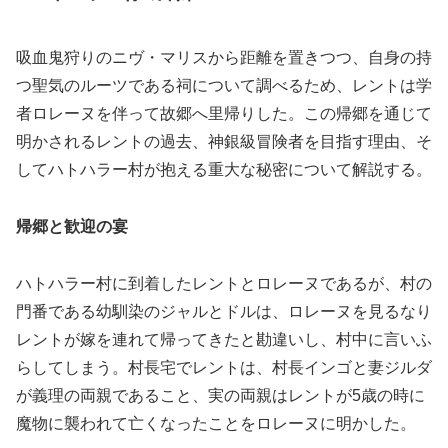
吸血鬼狩りのニヴ・マリスから距離を置きつつ、自身の持
つ聖気のルーツである祠について調べるため、レントは学
者ロレーヌを伴って故郷へ里帰りした。この帰郷を通じて
明かされるレントの過去、神銀級冒険者を目指す理由、そ
してハトハラー村が抱える重大な秘密について解説する。
帰郷と歓迎の宴
ハトハラー村に到着したレントとロレーヌであるが、村の
門番である幼馴染のジャルとドルは、ロレーヌを見るなり
レントが嫁を連れて帰ってきたと勘違いし、村中に言いふ
らしてしまう。村長宅でレントは、村長インゴと妻ジルダ
が義理の両親であること、実の両親はレントが5歳の時に
魔物に襲われて亡くなったことをロレーヌに明かした。