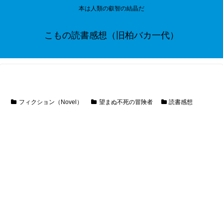
本は人類の叡智の結晶だ
こもの読書感想（旧柏バカ一代）
フィクション（Novel）
望まぬ不死の冒険者
読書感想