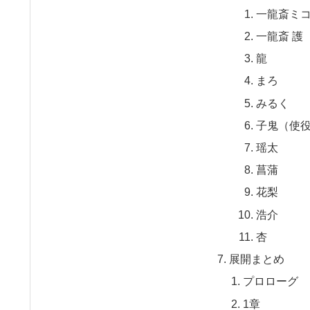
一龍斎ミ
一龍斎 護
龍
まろ
みるく
子鬼（使
瑶太
菖蒲
花梨
浩介
杏
展開まとめ
プロローグ
1章