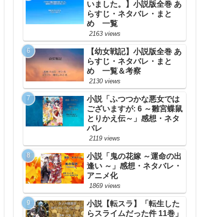
いました。】小説版全巻 あ
らすじ・ネタバレ・まと
め 一覧
2163 views
【幼女戦記】小説版全巻 あ
らすじ・ネタバレ・まと
め 一覧＆考察
2130 views
小説「ふつつかな悪女では
ございますが: 6 ～雛宮蝶鼠
とりかえ伝～」感想・ネタ
バレ
2119 views
小説「鬼の花嫁 ～運命の出
逢い ～」感想・ネタバレ・
アニメ化
1869 views
小説【転スラ】「転生した
らスライムだった件 11巻」