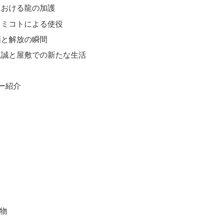
における龍の加護
とミコトによる使役
画と解放の瞬間
忠誠と屋敷での新たな生活
ー紹介
物