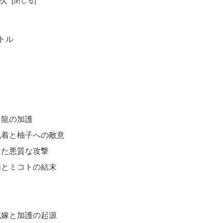
次
トル
と龍の加護
執着と柚子への敵意
した悪質な攻撃
画とミコトの結末
花嫁と加護の起源