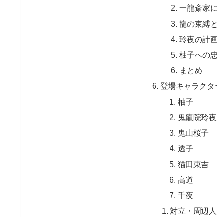
一龍斎家
龍の束縛
玲夜の計
柚子への
まとめ
登場キャラクタ
柚子
鬼龍院玲夜
鬼山桜子
透子
猫田東吉
高道
千夜
対立・周辺人