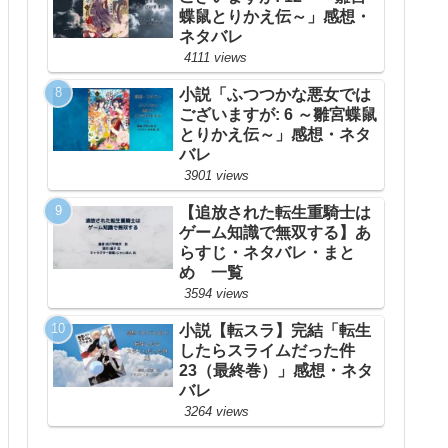
蝶鼠とりかえ伝～」感想・
ネタバレ
4111 views
小説「ふつつかな悪女では
ございますが: 6 ～雛宮蝶鼠
とりかえ伝～」感想・ネタ
バレ
3901 views
【追放された転生重騎士は
ゲーム知識で無双する】あ
らすじ・ネタバレ・まと
め 一覧
3594 views
小説【転スラ】完結「転生
したらスライムだった件
23（最終巻）」感想・ネタ
バレ
3264 views