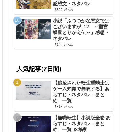
感想文・ネタバレ
1622 views
小説「ふつつかな悪女では
ございますが: 12 ～雛宮
蝶鼠とりかえ伝～」感想・
ネタバレ
1494 views
人気記事(7日間)
【追放された転生重騎士は
ゲーム知識で無双する】あ
らすじ・ネタバレ・まと
め 一覧
1315 views
【無職転生】小説版全巻 あ
らすじ・ネタバレ・まと
め 一覧 ＆考察