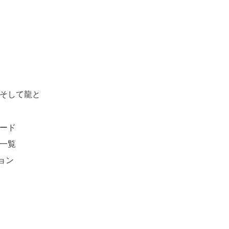
そして龍と
ード
一覧
ョン