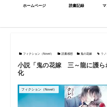
ホームページ
読書記録
マ
フィクション（Novel）
読書感想
鬼の花嫁
ラノ
小説「鬼の花嫁 三～龍に護ら
化
フィクション（Novel）