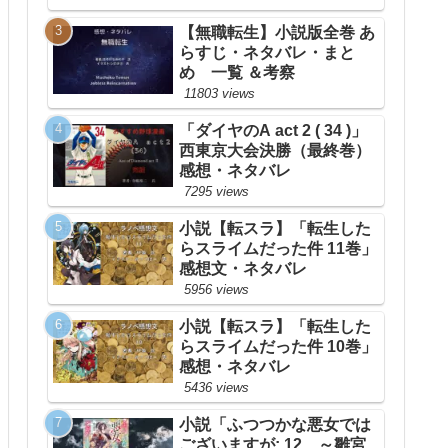
【無職転生】小説版全巻 あ
らすじ・ネタバレ・まと
め 一覧 ＆考察
11803 views
「ダイヤのA act 2 ( 34 )」
西東京大会決勝（最終巻）
感想・ネタバレ
7295 views
小説【転スラ】「転生した
らスライムだった件 11巻」
感想文・ネタバレ
5956 views
小説【転スラ】「転生した
らスライムだった件 10巻」
感想・ネタバレ
5436 views
小説「ふつつかな悪女では
ございますが: 12 ～雛宮