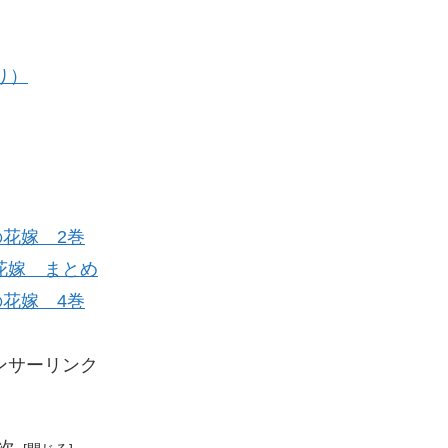
り）
の花嫁 2巻
花嫁 まとめ
の花嫁 4巻
ンサーリンク