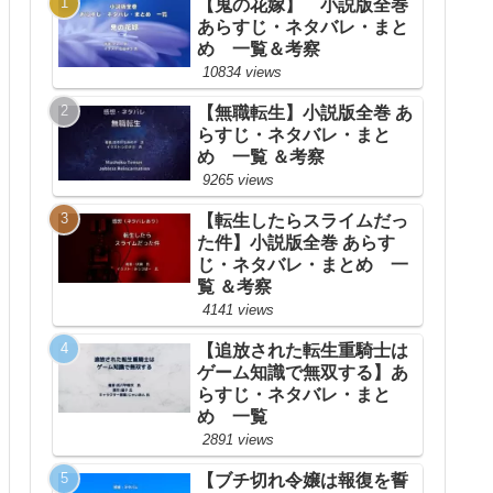
【鬼の花嫁】 小説版全巻
あらすじ・ネタバレ・まと
め 一覧＆考察
10834 views
【無職転生】小説版全巻 あ
らすじ・ネタバレ・まと
め 一覧 ＆考察
9265 views
【転生したらスライムだっ
た件】小説版全巻 あらす
じ・ネタバレ・まとめ 一
覧 ＆考察
4141 views
【追放された転生重騎士は
ゲーム知識で無双する】あ
らすじ・ネタバレ・まと
め 一覧
2891 views
【ブチ切れ令嬢は報復を誓