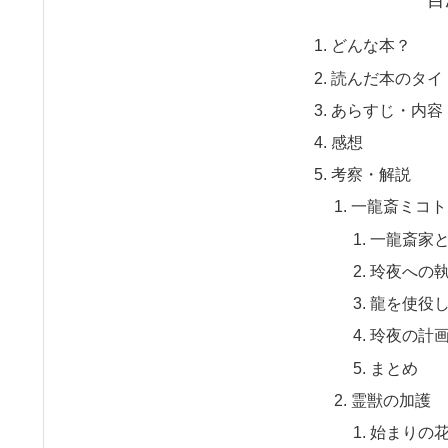
目
どんな本？
読んだ本のタイ
あらすじ・内容
感想
考察・解説
一龍斎ミコト
一龍斎家
玲夜への
龍を使役
玲夜の計
まとめ
霊獣の加護
始まりの