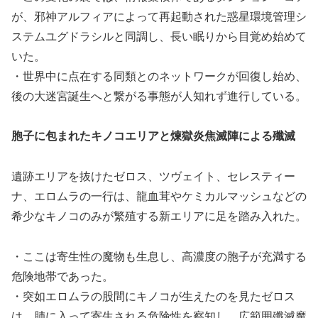
が、邪神アルフィアによって再起動された惑星環境管理シ
ステムユグドラシルと同調し、長い眠りから目覚め始めて
いた。
・世界中に点在する同類とのネットワークが回復し始め、
後の大迷宮誕生へと繋がる事態が人知れず進行している。
胞子に包まれたキノコエリアと煉獄炎焦滅陣による殲滅
遺跡エリアを抜けたゼロス、ツヴェイト、セレスティー
ナ、エロムラの一行は、龍血茸やケミカルマッシュなどの
希少なキノコのみが繁殖する新エリアに足を踏み入れた。
・ここは寄生性の魔物も生息し、高濃度の胞子が充満する
危険地帯であった。
・突如エロムラの股間にキノコが生えたのを見たゼロス
は、肺に入って寄生される危険性を察知し、広範囲殲滅魔