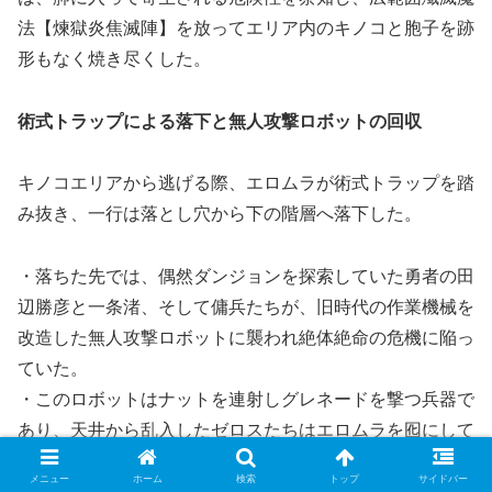
法【煉獄炎焦滅陣】を放ってエリア内のキノコと胞子を跡
形もなく焼き尽くした。
術式トラップによる落下と無人攻撃ロボットの回収
キノコエリアから逃げる際、エロムラが術式トラップを踏
み抜き、一行は落とし穴から下の階層へ落下した。
・落ちた先では、偶然ダンジョンを探索していた勇者の田
辺勝彦と一条渚、そして傭兵たちが、旧時代の作業機械を
改造した無人攻撃ロボットに襲われ絶体絶命の危機に陥っ
ていた。
・このロボットはナットを連射しグレネードを撃つ兵器で
あり、天井から乱入したゼロスたちはエロムラを囮にして
ロボットの脚部を切り離し、機能を停止させた。
メニュー
ホーム
検索
トップ
サイドバー
・ゼロスはダンジョンの規約違反を承知で、ロマンと研究