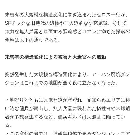
未曾有の大規模な構造変化に巻き込まれたゼロス一行が、
SFチックな旧時代の遺物や非人道的な研究施設、そして
強力な無人兵器と直面する緊迫感とロマンに満ちた探索の
全容は以下の通りである。
未曾有の構造変化による被害と大迷宮への胎動
突然発生した大規模な構造変化により、アーハン廃坑ダン
ジョンはこれまでの地図が全く役に立たなくなった。
・地鳴りとともに元来た道が塞がれ、見知らぬエリアに迷
い込む傭兵が続出し、無人兵器に襲われた犠牲者や未帰還
者が多数発生するなど、傭兵ギルドは大混乱に陥ってい
る。
・この変化の裏では、情報集積体であるダンジョン・コア