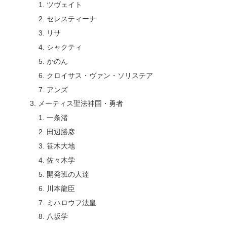
ツヴェイト
セレスティーナ
リサ
シャクティ
かのん
クロイサス・ヴァン・ソリステア
アンズ
メーティス聖法神国・勇者
一条渚
田辺勝彦
笹木大地
佐々木学
開発班の人達
川本龍臣
ミハロウフ法皇
八坂学