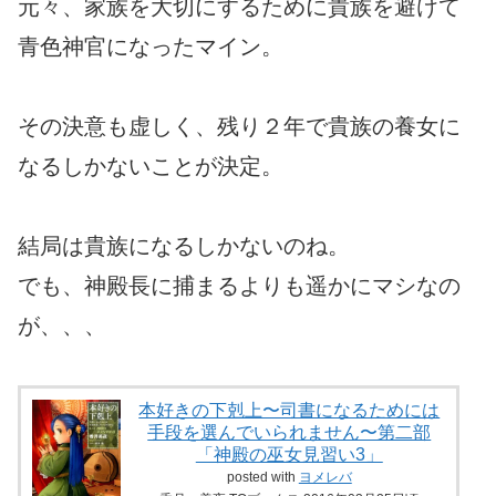
元々、家族を大切にするために貴族を避けて
青色神官になったマイン。
その決意も虚しく、残り２年で貴族の養女に
なるしかないことが決定。
結局は貴族になるしかないのね。
でも、神殿長に捕まるよりも遥かにマシなの
が、、、
本好きの下剋上〜司書になるためには
手段を選んでいられません〜第二部
「神殿の巫女見習い3」
posted with
ヨメレバ