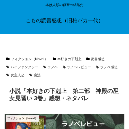
本は人類の叡智の結晶だ
こもの読書感想（旧柏バカ一代）
フィクション（Novel）
本好きの下剋上
読書感想
ハイファンタジー
ラノベ
ラノベレビュー
ラノベ感想
女主人公
魔法
小説「本好きの下剋上 第二部 神殿の巫
女見習い 3巻」感想・ネタバレ
フィクション（Novel）