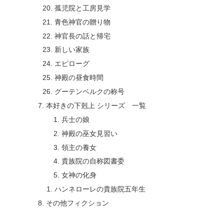
孤児院と工房見学
青色神官の贈り物
神官長の話と帰宅
新しい家族
エピローグ
神殿の昼食時間
グーテンベルクの称号
本好きの下剋上 シリーズ 一覧
兵士の娘
神殿の巫女見習い
領主の養女
貴族院の自称図書委
女神の化身
ハンネローレの貴族院五年生
その他フィクション