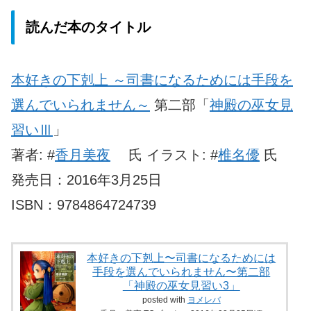
読んだ本のタイトル
本好きの下剋上 ～司書になるためには手段を
選んでいられません～
第二部「
神殿の巫女見
習いⅢ
」
著者: #
香月美夜
氏 イラスト: #
椎名優
氏
発売日：2016年3月25日
ISBN：9784864724739
本好きの下剋上〜司書になるためには
手段を選んでいられません〜第二部
「神殿の巫女見習い3」
posted with
ヨメレバ