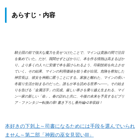
あらすじ・内容
騎士団の前で強大な魔力を見せつけたことで、マインは貴族の間で注目
を集めていた。だが、我関せずとばかりに、本を作る情熱は高まるばか
り。より多くの人々に安価で本を届けられるよう、印刷技術を向上させ
ていく。その結果、マインの利用価値を狙う者が出現。危険を察知した
神官長は、彼女を神殿に匿うことにする。家族と離れた、マインの長い
冬籠り生活が始まるのだった。誰もが本を読める世界へ――。その始ま
りを告げる「金属活字」の完成。厳しい寒さを乗り越え生まれる、マイ
ン一家の新しい「命」。春の訪れと共に、今後の未来を予見するビブリ
ア・ファンタジー転換の章! 書き下ろし番外編×2本収録！
本好きの下剋上～司書になるためには手段を選んでいられ
ません～第二部「神殿の巫女見習いIII」