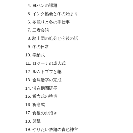
ヨハンの課題
インク協会と冬の始まり
冬籠りと冬の手仕事
三者会談
騎士団の処分と今後の話
冬の日常
奉納式
ロジーナの成人式
ルムトプフと靴
金属活字の完成
滞在期間延長
祈念式の準備
祈念式
食後のお招き
襲撃
やりたい放題の青色神官