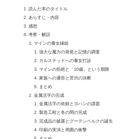
読んだ本のタイトル
あらすじ・内容
感想
考察・解説
マインの養女縁組
強大な魔力の発覚と記憶の調査
カルステッドへの養女打診
マインの拒絶と「10歳」という期限
家族への通告と苦渋の決断
まとめ
金属活字の完成
金属活字の依頼とヨハンの課題
製造工程と冬の間の完成
完成品の披露とグーテンベルクの誕生
印刷の実演と周囲の衝撃
まとめ