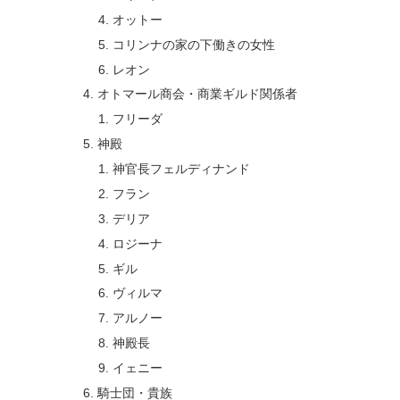
オットー
コリンナの家の下働きの女性
レオン
オトマール商会・商業ギルド関係者
フリーダ
神殿
神官長フェルディナンド
フラン
デリア
ロジーナ
ギル
ヴィルマ
アルノー
神殿長
イェニー
騎士団・貴族