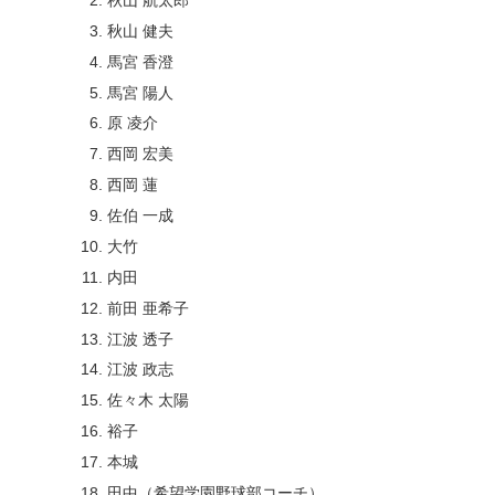
秋山 健夫
馬宮 香澄
馬宮 陽人
原 凌介
西岡 宏美
西岡 蓮
佐伯 一成
大竹
内田
前田 亜希子
江波 透子
江波 政志
佐々木 太陽
裕子
本城
田中（希望学園野球部コーチ）