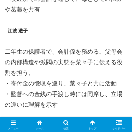
や葛藤を共有
江波 透子
二年生の保護者で、会計係を務める。父母会
の内部構造や派閥の実態を菜々子に伝える役
割を担う。
・寄付金の徴収を巡り、菜々子と共に活動
・監督への金銭の手渡し時には同席し、立場
の違いに理解を示す
江波 政志
メニュー
ホーム
検索
トップ
サイドバー