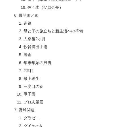
佐々木（父母会長）
展開まとめ
進路
母と子の旅立ちと新生活への準備
入寮後2ヶ月
軟骨摘出手術
裏金
年末年始の帰省
2年目
最上級生
三度目の春
甲子園
プロ志望届
野球関連
グラゼニ
ダイヤのA