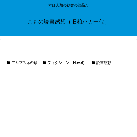
本は人類の叡智の結晶だ
こもの読書感想（旧柏バカ一代）
アルプス席の母
フィクション（Novel）
読書感想