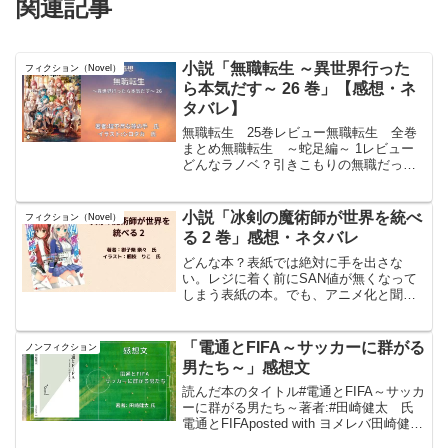
関連記事
小説「無職転生 ～異世界行った
フィクション（Novel）
ら本気だす～ 26 巻」【感想・ネ
タバレ】
無職転生 25巻レビュー無職転生 全巻
まとめ無職転生 ～蛇足編～ 1レビュー
どんなラノベ？引きこもりの無職だった
男は、両親が亡くなった事で兄弟から家
を追い出され。交通事故に遭いそうにな
った高校生達を助けたら轢かれてしまい
小説「冰剣の魔術師が世界を統べ
フィクション（Novel）
死亡し転生した。今度...
る 2 巻」感想・ネタバレ
どんな本？表紙では絶対に手を出さな
い。レジに着く前にSAN値が無くなって
しまう表紙の本。でも、アニメ化と聞い
て勇気を出して電子書籍で6巻まで買って
みた。。そして、本を開いてみたら。。
イラストは違和感あり。まぁ、見なけれ
「電通とFIFA～サッカーに群がる
ノンフィクション
ば問題ない。そして、ス...
男たち～」感想文
読んだ本のタイトル#電通とFIFA～サッカ
ーに群がる男たち～著者:#田崎健太 氏
電通とFIFAposted with ヨメレバ田崎健太
光文社 2016年02月18日頃 楽天ブックス