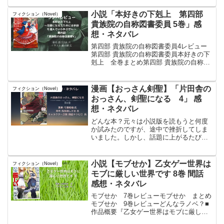
で購入楽天koboで購入Amazonで購入
hontoで購入...
小説「本好きの下剋上 第四部
フィクション（Novel）
貴族院の自称図書委員 5巻」感
想・ネタバレ
第四部 貴族院の自称図書委員4レビュー
第四部 貴族院の自称図書委員本好きの下
剋上 全巻まとめ第四部 貴族院の自称図
書委員6レビュー読んだ本のタイトル本好
きの下剋上～司書になるためには手段を
選んでいられません～ 第四部「貴族院
漫画【おっさん剣聖】「片田舎の
フィクション（Novel）
の自称図書委員Ⅴ...
おっさん、剣聖になる 4」 感
想・ネタバレ
どんな本？元々は小説版を読もうと何度
か試みたのですが、途中で挫折してしま
いました。しかし、話題に上がるたびに
「面白い」との評価を耳にしていたの
で、興味を持っていました。そんな時、
マンガ版が発売されることを知り、再チ
小説【モブせか】乙女ゲー世界は
フィクション（Novel）
ャレンジすることにしました...
モブに厳しい世界です 8巻 間話
感想・ネタバレ
モブせか 7巻レビューモブせか まとめ
モブせか 9巻レビューどんなラノベ？■
作品概要『乙女ゲー世界はモブに厳しい
世界です 8』は、理不尽な乙女ゲームの