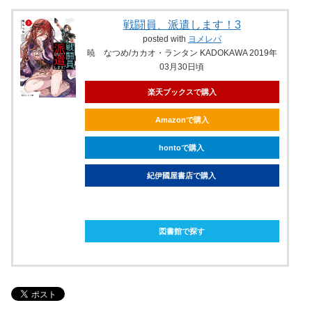
戦闘員、派遣します！3
posted with
ヨメレバ
暁 なつめ/カカオ・ランタン KADOKAWA 2019年
03月30日頃
楽天ブックスで購入
Amazonで購入
hontoで購入
紀伊國屋書店で購入
ebookjapanで購入
図書館で探す