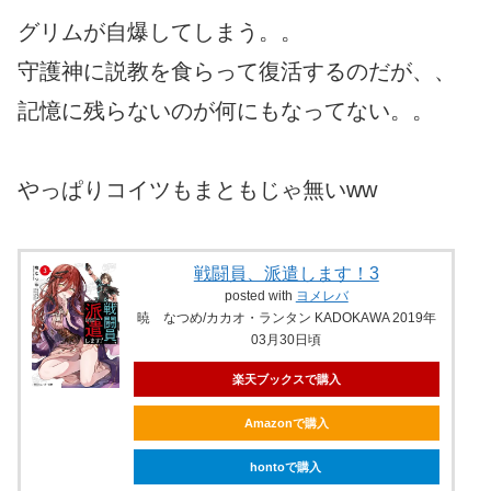
グリムが自爆してしまう。。
守護神に説教を食らって復活するのだが、、
記憶に残らないのが何にもなってない。。
やっぱりコイツもまともじゃ無いww
戦闘員、派遣します！3
posted with
ヨメレバ
暁 なつめ/カカオ・ランタン KADOKAWA 2019年
03月30日頃
楽天ブックスで購入
Amazonで購入
hontoで購入