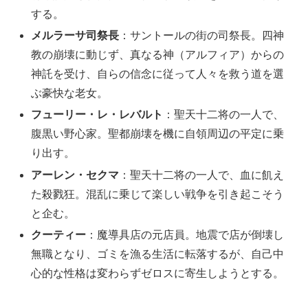
する。
メルラーサ司祭長
：サントールの街の司祭長。四神
教の崩壊に動じず、真なる神（アルフィア）からの
神託を受け、自らの信念に従って人々を救う道を選
ぶ豪快な老女。
フューリー・レ・レバルト
：聖天十二将の一人で、
腹黒い野心家。聖都崩壊を機に自領周辺の平定に乗
り出す。
アーレン・セクマ
：聖天十二将の一人で、血に飢え
た殺戮狂。混乱に乗じて楽しい戦争を引き起こそう
と企む。
クーティー
：魔導具店の元店員。地震で店が倒壊し
無職となり、ゴミを漁る生活に転落するが、自己中
心的な性格は変わらずゼロスに寄生しようとする。