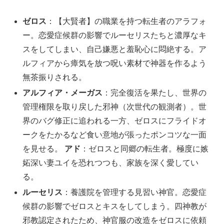
ゼロス
：【大賢者】の職業を持つ転生者のアラフォ
ー。恋愛症候群の影響でルーセリスたちと濃厚なキ
スをしてしまい、自己嫌悪と羞恥心に悶絶する。ア
ルフィアから瘴気を放つ呪い素材で神器を作るよう
無茶振りされる。
アルフィア・メーガス
：完全復活を果たし、世界の
管理権限を取り戻した邪神（次世代の観測者）。世
界のバグ修正に追われる一方、ゼロスにフライドオ
ークをたかるなど食い意地が張ったポンコツな一面
を見せる。
アド
：ゼロスと同郷の転生者。極度に嫉
妬深い妻ユイを恐れつつも、家族を深く愛してい
る。
ルーセリス
：養護院を管理する見習い神官。恋愛症
候群の影響でゼロスとキスをしてしまう。四神教が
邪教認定されたため、神官服の改造をゼロスに依頼