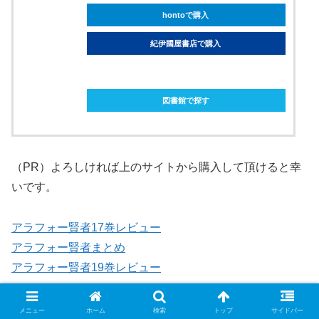
hontoで購入
紀伊國屋書店で購入
ebookjapanで購入
図書館で探す
（PR）よろしければ上のサイトから購入して頂けると幸
いです。
アラフォー賢者17巻レビュー
アラフォー賢者まとめ
アラフォー賢者19巻レビュー
メニュー
ホーム
検索
トップ
サイドバー
考察・解説