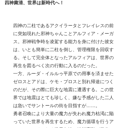
四神粛清、世界は新時代へ！
四神の二柱であるアクイラータとフレイレスの前
に突如現れた邪神ちゃんことアルフィア・メーガ
ス。邪神戦争時を凌駕する能力を身に付けた彼女
は、いとも簡単に二柱を倒し、管理権限を回収す
る。そして完全体となったアルフィアは、世界の
再生を図るべく次の行動に入るのだった。
一方、ルーダ・イルルゥ平原での用事を済ませた
ゼロスとアドは、ケモ・ブロスと別れ帰途につく
のだが、その際に巨大な地震に遭遇する。この世
界では地震はとても珍しく、嫌な予感がした二人
は急いでサントールの街を目指すが……。
勇者召喚により大量の魔力が失われ魔力枯渇に陥
っていた世界を再生するため、魔力循環を行うア