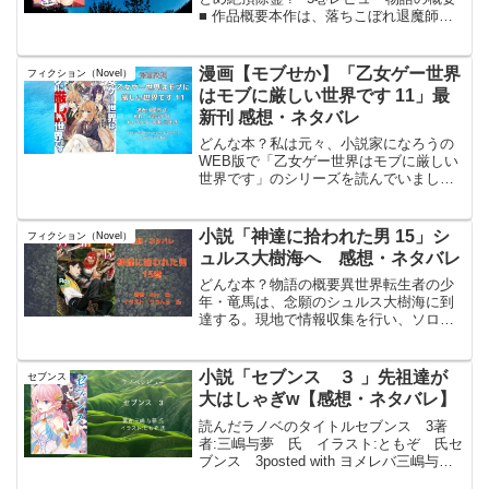
■ 作品概要本作は、落ちこぼれ退魔師の
主人公・古屋晴久たちが、自身に宿る呪
われた特殊能力と過酷な怪異事件に立ち
向かう退魔活劇の第4巻である。 本巻で
漫画【モブせか】「乙女ゲー世界
フィクション（Novel）
は、晴久の...
はモブに厳しい世界です 11」最
新刊 感想・ネタバレ
どんな本？私は元々、小説家になろうの
WEB版で「乙女ゲー世界はモブに厳しい
世界です」のシリーズを読んでいまし
た。その面白さに引き込まれ、小説版を
全巻買い揃えております。さらに漫画版
も新刊が出るたびに予約して購入するほ
小説「神達に拾われた男 15」シ
フィクション（Novel）
ど、この作品の大ファンで...
ュルス大樹海へ 感想・ネタバレ
どんな本？物語の概要異世界転生者の少
年・竜馬は、念願のシュルス大樹海に到
達する。現地で情報収集を行い、ソロで
の大樹海攻略を開始した竜馬は、偶然出
会ったSランク冒険者のグレンと共に、樹
海奥地のコルミ村を目指すことになる。
小説「セブンス ３ 」先祖達が
セブンス
多種多様な高ランク魔獣...
大はしゃぎw【感想・ネタバレ】
読んだラノベのタイトルセブンス 3著
者:三嶋与夢 氏 イラスト:ともぞ 氏セ
ブンス 3posted with ヨメレバ三嶋与夢
主婦の友社 2016年08月31日頃 楽天ブッ