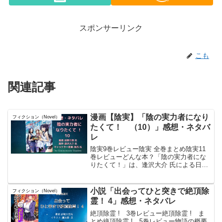
スポンサーリンク
こも
関連記事
漫画【陰実】「陰の実力者になり
フィクション（Novel）
たくて！ （10）」感想・ネタバ
レ
陰実9巻レビュー陰実 全巻まとめ陰実11
巻レビューどんな本？「陰の実力者にな
りたくて！」は、逢沢大介 氏による日本
の小説。異世界ファンタジーとコメディ
の要素を持ち、主人公のㇱドが、ヒーロ
ーではなく、陰で世界を牛耳る様な「陰
小説「出会ってひと突きで絶頂除
フィクション（Novel）
の実力者」に憧れて...
霊！ 4」感想・ネタバレ
絶頂除霊 ! 3巻レビュー絶頂除霊 ! ま
とめ絶頂除霊 ! 5巻レビュー物語の概要