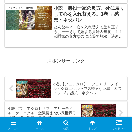
クスで購入楽天koboで購入Amazonで購
入hontoで購入 紀...
小説「悪役一家の奥方、死に戻り
フィクション（Novel）
して心を入れ替える。1巻 」感
想・ネタバレ
どんな本？「心を入れ替えて生き直そ
う」ーーそして始まる貴婦人無双！！！
公爵家の奥方なのに現場で無双し過ぎな
気がする。。でも、それが面白い。読ん
だ本のタイトル#悪役一家の奥方、死に戻
りして心を入れ替える。1著者:#丘野優
氏イラスト:#TED...
スポンサーリンク
小説【フェアクロ】「フェアリーテイ
ル・クロニクル ~空気読まない異世界ラ
イフ~ 8」感想・ネタバレ
小説【フェアクロ】「フェアリーテイ
ル・クロニクル ~空気読まない異世界ラ
イフ~ 10」感想・ネタバレ
メニュー
ホーム
検索
トップ
サイドバー