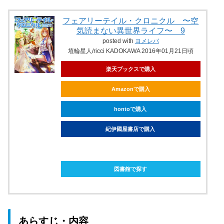
フェアリーテイル・クロニクル 〜空
気読まない異世界ライフ〜 9
posted with
ヨメレバ
埴輪星人/ricci KADOKAWA 2016年01月21日頃
楽天ブックスで購入
Amazonで購入
hontoで購入
紀伊國屋書店で購入
ebookjapanで購入
図書館で探す
あらすじ・内容