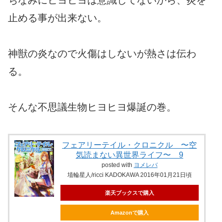
止める事が出来ない。
神獣の炎なので火傷はしないが熱さは伝わ
る。
そんな不思議生物ヒヨヒヨ爆誕の巻。
フェアリーテイル・クロニクル 〜空
気読まない異世界ライフ〜 9
posted with
ヨメレバ
埴輪星人/ricci KADOKAWA 2016年01月21日頃
楽天ブックスで購入
Amazonで購入