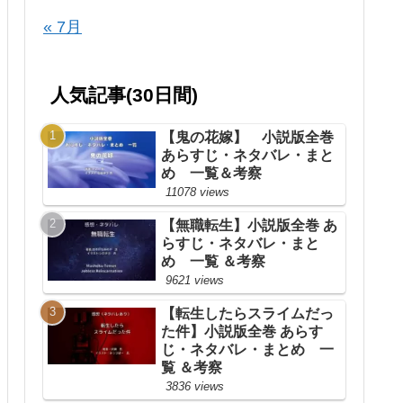
« 7月
人気記事(30日間)
【鬼の花嫁】 小説版全巻
あらすじ・ネタバレ・まと
め 一覧＆考察
11078 views
【無職転生】小説版全巻 あ
らすじ・ネタバレ・まと
め 一覧 ＆考察
9621 views
【転生したらスライムだっ
た件】小説版全巻 あらす
じ・ネタバレ・まとめ 一
覧 ＆考察
3836 views