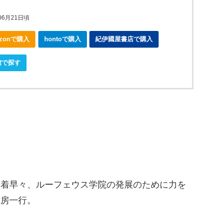
年06月21日頃
azonで購入
hontoで購入
紀伊國屋書店で購入
館で探す
到着早々、ルーフェウス学院の発展のために力を
工房一行。