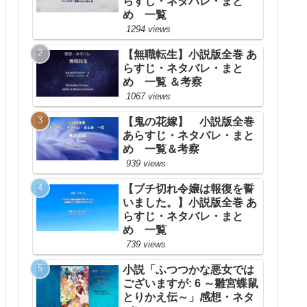
らすじ・ネタバレ・まと
め 一覧
1294 views
【無職転生】小説版全巻 あ
らすじ・ネタバレ・まと
め 一覧 ＆考察
1067 views
【鬼の花嫁】 小説版全巻
あらすじ・ネタバレ・まと
め 一覧＆考察
939 views
【ブチ切れ令嬢は報復を誓
いました。】小説版全巻 あ
らすじ・ネタバレ・まと
め 一覧
739 views
小説「ふつつかな悪女では
ございますが: 6 ～雛宮蝶鼠
とりかえ伝～」感想・ネタ