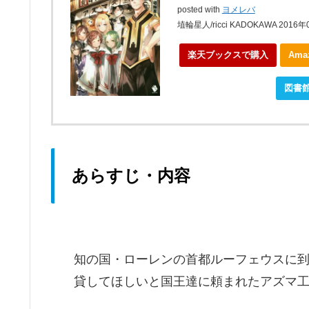
posted with
ヨメレバ
埴輪星人/ricci KADOKAWA 2016
楽天ブックスで購入
Am
ebookjapanで購入
図書
あらすじ・内容
知の国・ローレンの首都ルーフェウスに
貸してほしいと国王達に頼まれたアズマ