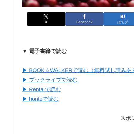
X
Facebook
はてブ
▼ 電子書籍で読む
▶ BOOK☆WALKERで読む（無料試し読みあ
▶ ブックライブで読む
▶ Renta!で読む
▶ hontoで読む
スポ