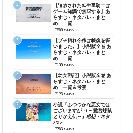
【追放された転生重騎士は
ゲーム知識で無双する】あ
らすじ・ネタバレ・まと
め 一覧
2668 views
【ブチ切れ令嬢は報復を誓
いました。】小説版全巻 あ
らすじ・ネタバレ・まと
め 一覧
2138 views
【幼女戦記】小説版全巻 あ
らすじ・ネタバレ・まと
め 一覧＆考察
2123 views
小説「ふつつかな悪女では
ございますが: 6 ～雛宮蝶鼠
とりかえ伝～」感想・ネタ
バレ
2063 views