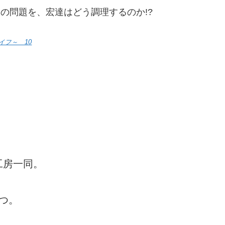
の問題を、宏達はどう調理するのか!?
イフ～ 10
工房一同。
つ。