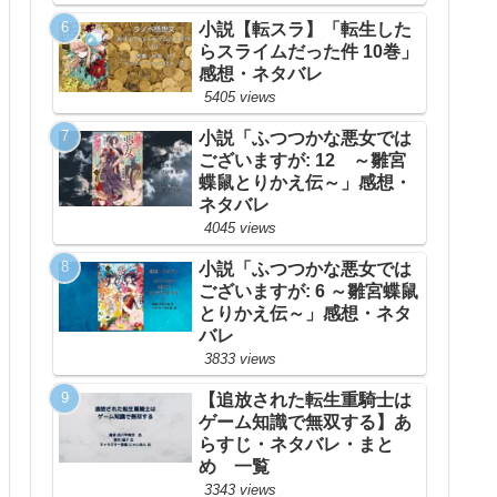
小説【転スラ】「転生した
らスライムだった件 10巻」
感想・ネタバレ
5405 views
小説「ふつつかな悪女では
ございますが: 12 ～雛宮
蝶鼠とりかえ伝～」感想・
ネタバレ
4045 views
小説「ふつつかな悪女では
ございますが: 6 ～雛宮蝶鼠
とりかえ伝～」感想・ネタ
バレ
3833 views
【追放された転生重騎士は
ゲーム知識で無双する】あ
らすじ・ネタバレ・まと
め 一覧
3343 views