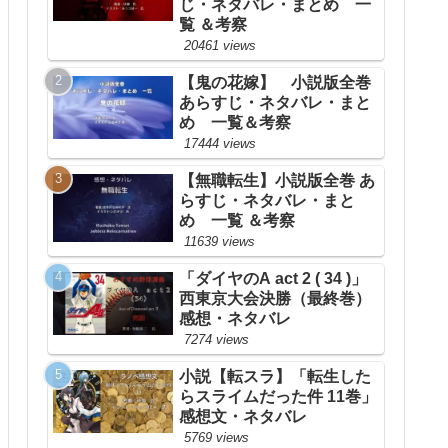
じ・ネタバレ・まとめ 一
覧 ＆考察
20461 views
【鬼の花嫁】 小説版全巻
あらすじ・ネタバレ・まと
め 一覧＆考察
17444 views
【無職転生】小説版全巻 あ
らすじ・ネタバレ・まと
め 一覧 ＆考察
11639 views
「ダイヤのA act 2 ( 34 )」
西東京大会決勝（最終巻）
感想・ネタバレ
7274 views
小説【転スラ】「転生した
らスライムだった件 11巻」
感想文・ネタバレ
5769 views