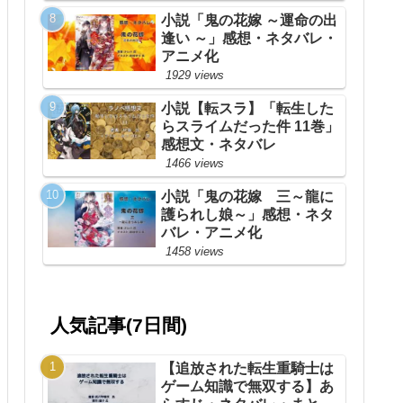
小説「鬼の花嫁 ～運命の出
逢い ～」感想・ネタバレ・
アニメ化
1929 views
小説【転スラ】「転生した
らスライムだった件 11巻」
感想文・ネタバレ
1466 views
小説「鬼の花嫁 三～龍に
護られし娘～」感想・ネタ
バレ・アニメ化
1458 views
人気記事(7日間)
【追放された転生重騎士は
ゲーム知識で無双する】あ