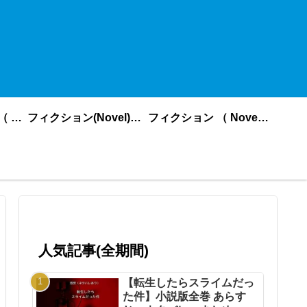
ノンフィクション （ nonfiction ） あいうえお順
フィクション(Novel)更新順
フィクション （ Novel ） あいうえお順
人気記事(全期間)
【転生したらスライムだっ
た件】小説版全巻 あらす