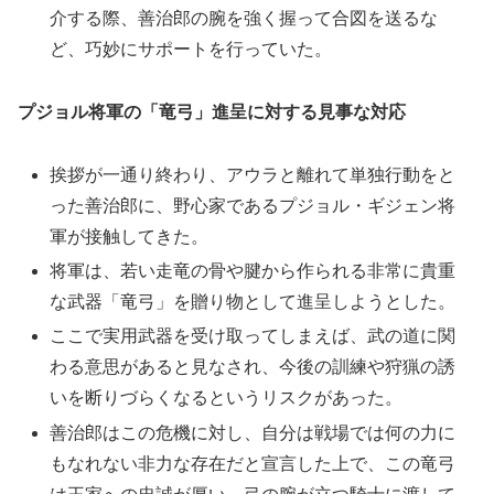
介する際、善治郎の腕を強く握って合図を送るな
ど、巧妙にサポートを行っていた。
プジョル将軍の「竜弓」進呈に対する見事な対応
挨拶が一通り終わり、アウラと離れて単独行動をと
った善治郎に、野心家であるプジョル・ギジェン将
軍が接触してきた。
将軍は、若い走竜の骨や腱から作られる非常に貴重
な武器「竜弓」を贈り物として進呈しようとした。
ここで実用武器を受け取ってしまえば、武の道に関
わる意思があると見なされ、今後の訓練や狩猟の誘
いを断りづらくなるというリスクがあった。
善治郎はこの危機に対し、自分は戦場では何の力に
もなれない非力な存在だと宣言した上で、この竜弓