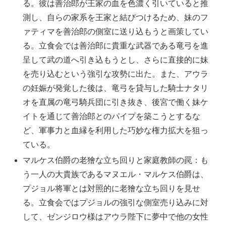
る。彼は善治郎が王家の血を色濃く引いていると推
測し、自らの家系を王家と結びつけるため、妹のフ
ァティマを善治郎の側室に送り込もうと画策してい
る。立食会では善治郎に貴重な武器である竜弓を進
呈して武の道へ引き込もうとし、さらに直接的に妹
を売り込むという強引な攻勢に出た。また、アウラ
の妊娠が発覚した後は、竜弓を貸与した騎士ナタリ
オを直属の竜弓騎兵団に引き抜き、後宮で働く妹ケ
イトを通じて善治郎とのパイプを築こうとするな
ど、軍事力と血縁を利用した巧妙な権力拡大を狙っ
ている。
マルケス伯爵の老獪な立ち回りと家庭教師の罠：も
う一人の大貴族であるマヌエル・マルケス伯爵は、
プジョル将軍とは対照的に老獪な立ち回りを見せ
る。立食会ではプジョルの強引な側室売り込みに対
して、ゼンジロウ様はアウラ陛下に夢中で他の女性