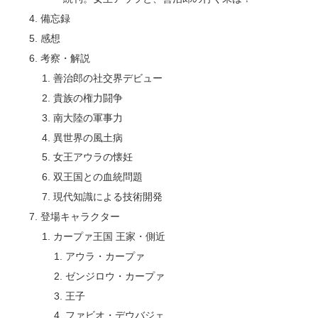
備忘録
感想
考察・解説
善治郎の社交界デビュー
貴族の権力闘争
南大陸の軍事力
異世界の風土病
女王アウラの懐妊
双王国との血統問題
現代知識による技術開発
登場キャラクター
カープァ王国 王家・側近
アウラ・カープァ
ゼンジロウ・カープァ
王子
ファビオ・デウバジェ