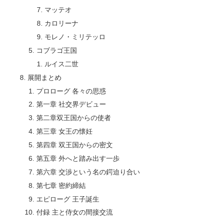
マッテオ
カロリーナ
モレノ・ミリテッロ
コブラゴ王国
ルイス二世
展開まとめ
プロローグ 各々の思惑
第一章 社交界デビュー
第二章双王国からの使者
第三章 女王の懐妊
第四章 双王国からの密文
第五章 外へと踏み出す一歩
第六章 交渉という名の鍔迫り合い
第七章 密約締結
エピローグ 王子誕生
付録 主と侍女の間接交流