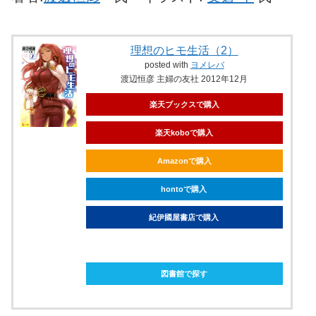
理想のヒモ生活（2）
posted with
ヨメレバ
渡辺恒彦 主婦の友社 2012年12月
楽天ブックスで購入
楽天koboで購入
Amazonで購入
hontoで購入
紀伊國屋書店で購入
ebookjapanで購入
図書館で探す