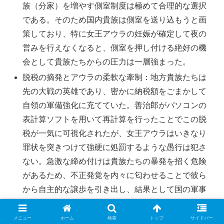
族（分家）を増やす側室制度は極めて合理的な選択
である。そのため国内貴族は側室を送り込もうと画
策しており、特に女王アウラの妊娠が確定して夜の
営みを行えなくなると、側室を押し付ける絶好の機
会として貴族たちからの圧力は一層強まった。
脱税の摘発とアウラの柔軟な牽制：地方貴族たちは
先の大戦の英雄であり、密かに納税額をごまかして
自領の軍備強化に充てていた。善治郎がパソコンの
表計算ソフトを用いて再計算を行ったことでこの脱
税が一気に可視化されたが、女王アウラはいきなり
罪状を突きつけて強硬に処罰するような愚行は犯さ
ない。急激な締め付けは貴族たちの暴発を招く危険
があるため、不正発覚を内々に匂わせることで彼ら
から自主的な譲歩を引き出し、結果として国の軍事
予算を増額させるという柔軟な対応を選択してい
る。
メニュー
ホーム
検索
トップ
サイドバー