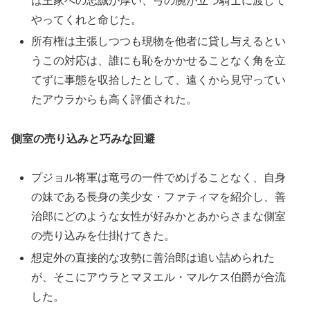
は王家への忠誠が厚い、弓の腕が立つ騎士に渡して
やってくれと命じた。
所有権は主張しつつも現物を他者に貸し与えるとい
うこの対応は、誰にも恥をかかせることなく角を立
てずに事態を収拾したとして、遠くから見守ってい
たアウラからも高く評価された。
側室の売り込みと巧みな回避
プジョル将軍は竜弓の一件でめげることなく、自身
の妹である長身の美少女・ファティマを紹介し、善
治郎にどのような女性が好みかとあからさまな側室
の売り込みを仕掛けてきた。
想定外の直接的な攻勢に善治郎は追い詰められた
が、そこにアウラとマヌエル・マルケス伯爵が合流
した。