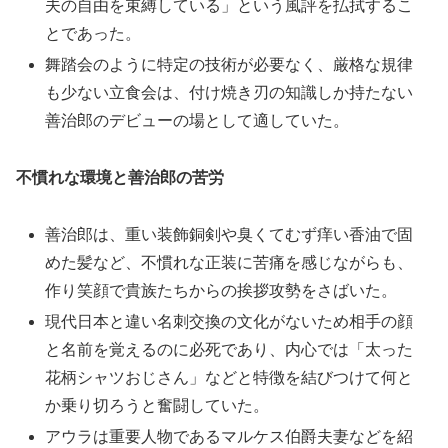
夫の自由を束縛している」という風評を払拭するこ
とであった。
舞踏会のように特定の技術が必要なく、厳格な規律
も少ない立食会は、付け焼き刃の知識しか持たない
善治郎のデビューの場として適していた。
不慣れな環境と善治郎の苦労
善治郎は、重い装飾銅剣や臭くてむず痒い香油で固
めた髪など、不慣れな正装に苦痛を感じながらも、
作り笑顔で貴族たちからの挨拶攻勢をさばいた。
現代日本と違い名刺交換の文化がないため相手の顔
と名前を覚えるのに必死であり、内心では「太った
花柄シャツおじさん」などと特徴を結びつけて何と
か乗り切ろうと奮闘していた。
アウラは重要人物であるマルケス伯爵夫妻などを紹