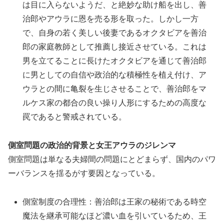
は目に入らないようだ、と絶妙な助け船を出し、善
治郎やアウラに恩を売る形を取った。しかし一方
で、自身の若く美しい後妻であるオクタビアを善治
郎の家庭教師として推薦し接近させている。これは
男を立てることに長けたオクタビアを通じて善治郎
に男としての自信や政治的な積極性を植え付け、ア
ウラとの間に亀裂を生じさせることで、善治郎をマ
ルケス家の都合の良い操り人形にするための高度な
罠であると警戒されている。
側室問題の政治的背景と女王アウラのジレンマ
側室問題は単なる夫婦間の問題にとどまらず、国内のパワ
ーバランスを揺るがす要因となっている。
側室制度の合理性：善治郎は王家の秘術である時空
魔法を継承可能なほど濃い血を引いているため、王