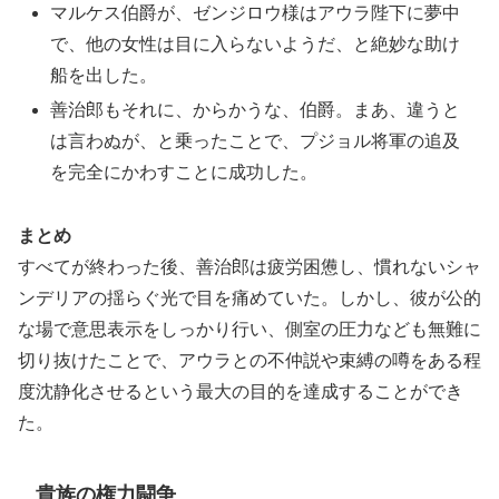
マルケス伯爵が、ゼンジロウ様はアウラ陛下に夢中
で、他の女性は目に入らないようだ、と絶妙な助け
船を出した。
善治郎もそれに、からかうな、伯爵。まあ、違うと
は言わぬが、と乗ったことで、プジョル将軍の追及
を完全にかわすことに成功した。
まとめ
すべてが終わった後、善治郎は疲労困憊し、慣れないシャ
ンデリアの揺らぐ光で目を痛めていた。しかし、彼が公的
な場で意思表示をしっかり行い、側室の圧力なども無難に
切り抜けたことで、アウラとの不仲説や束縛の噂をある程
度沈静化させるという最大の目的を達成することができ
た。
貴族の権力闘争