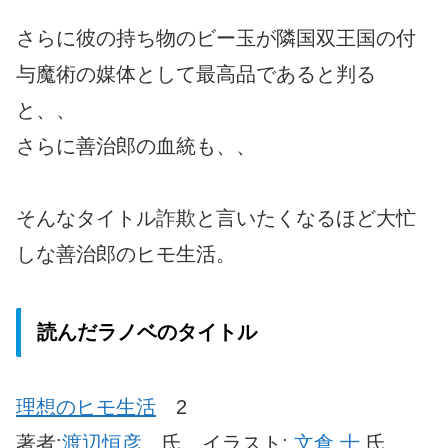
さらに彼の持ち物のビー玉が隣国双王国の付
与魔術の媒体として最高品であると判る
と、、
さらに善治郎の血統も、、
そんなタイトル詐欺と言いたくなるほど大忙
しな善治郎のヒモ生活。
読んだラノベのタイトル
理想のヒモ生活
2
著者:
渡辺恒彦
氏 イラスト:
文倉 十
氏