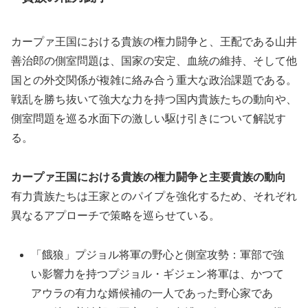
カープァ王国における貴族の権力闘争と、王配である山井
善治郎の側室問題は、国家の安定、血統の維持、そして他
国との外交関係が複雑に絡み合う重大な政治課題である。
戦乱を勝ち抜いて強大な力を持つ国内貴族たちの動向や、
側室問題を巡る水面下の激しい駆け引きについて解説す
る。
カープァ王国における貴族の権力闘争と主要貴族の動向
有力貴族たちは王家とのパイプを強化するため、それぞれ
異なるアプローチで策略を巡らせている。
「餓狼」プジョル将軍の野心と側室攻勢：軍部で強
い影響力を持つプジョル・ギジェン将軍は、かつて
アウラの有力な婿候補の一人であった野心家であ