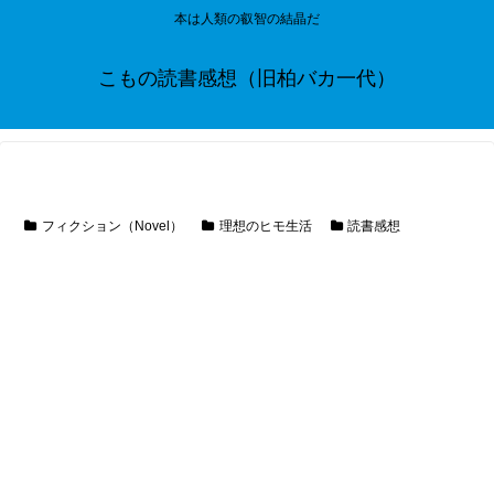
本は人類の叡智の結晶だ
こもの読書感想（旧柏バカ一代）
フィクション（Novel）
理想のヒモ生活
読書感想