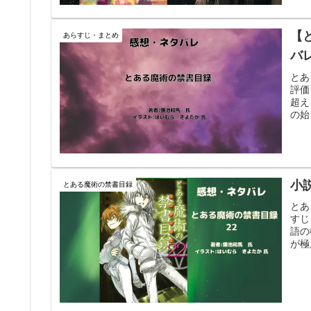
【
あらすじ・まとめ
バ
とあ
評価
超え
の始
小
とある魔術の禁書目録
とあ
すじ
語の
が極