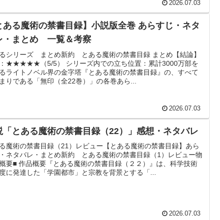
2026.07.03
とある魔術の禁書目録】小説版全巻 あらすじ・ネタ
レ・まとめ 一覧＆考察
るシリーズ まとめ新約 とある魔術の禁書目録 まとめ【結論】
：★★★★★（5/5） シリーズ内での立ち位置：累計3000万部を
るライトノベル界の金字塔『とある魔術の禁書目録』の、すべて
まりである「無印（全22巻）」の各巻あら...
2026.07.03
説「とある魔術の禁書目録（22）」感想・ネタバレ
る魔術の禁書目録（21）レビュー【とある魔術の禁書目録】あら
・ネタバレ・まとめ新約 とある魔術の禁書目録（1）レビュー物
概要■ 作品概要『とある魔術の禁書目録（２２）』は、科学技術
度に発達した「学園都市」と宗教を背景とする「...
2026.07.03