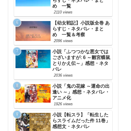
らすじ・ネタバレ・まと
め 一覧
2110 views
【幼女戦記】小説版全巻 あ
らすじ・ネタバレ・まと
め 一覧＆考察
2096 views
小説「ふつつかな悪女では
ございますが: 6 ～雛宮蝶鼠
とりかえ伝～」感想・ネタ
バレ
2036 views
小説「鬼の花嫁 ～運命の出
逢い ～」感想・ネタバレ・
アニメ化
1926 views
小説【転スラ】「転生した
らスライムだった件 11巻」
感想文・ネタバレ