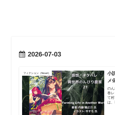
2026-07-03
小
フィクション（Novel）
メ
のん
巻レ
て村
は、