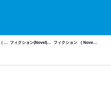
ノンフィクション （ nonfiction ） あいうえお順
フィクション(Novel)更新順
フィクション （ Novel ） あいうえお順