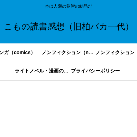
本は人類の叡智の結晶だ
こもの読書感想（旧柏バカ一代）
ンガ（comics）
ノンフィクション（nonfiction）更新順
ライトノベル・漫画の感想・ネタバレまとめ｜こもの読書感想
プライバシーポリシー