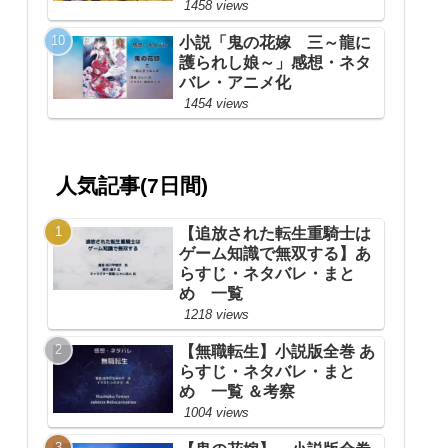
1458 views
小説「鬼の花嫁 三～龍に
護られし娘～」感想・ネタ
バレ・アニメ化
1454 views
人気記事(7日間)
【追放された転生重騎士は
ゲーム知識で無双する】あ
らすじ・ネタバレ・まと
め 一覧
1218 views
【無職転生】小説版全巻 あ
らすじ・ネタバレ・まと
め 一覧 ＆考察
1004 views