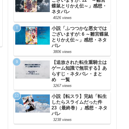
ございますが: 12 ～雛宮
蝶鼠とりかえ伝～」感想・
ネタバレ
4026 views
小説「ふつつかな悪女では
ございますが: 6 ～雛宮蝶鼠
とりかえ伝～」感想・ネタ
バレ
3806 views
【追放された転生重騎士は
ゲーム知識で無双する】あ
らすじ・ネタバレ・まと
め 一覧
3267 views
小説【転スラ】完結「転生
したらスライムだった件
23（最終巻）」感想・ネタ
バレ
3238 views