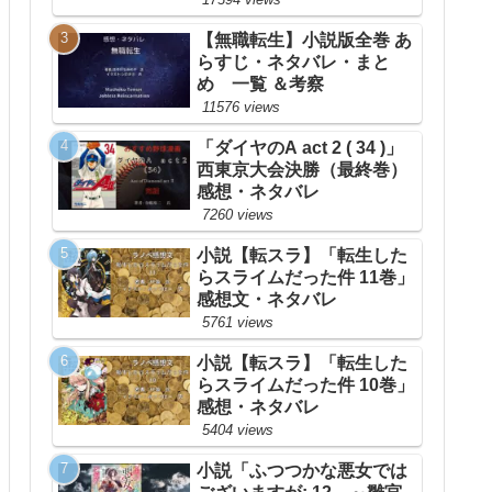
【無職転生】小説版全巻 あ
らすじ・ネタバレ・まと
め 一覧 ＆考察
11576 views
「ダイヤのA act 2 ( 34 )」
西東京大会決勝（最終巻）
感想・ネタバレ
7260 views
小説【転スラ】「転生した
らスライムだった件 11巻」
感想文・ネタバレ
5761 views
小説【転スラ】「転生した
らスライムだった件 10巻」
感想・ネタバレ
5404 views
小説「ふつつかな悪女では