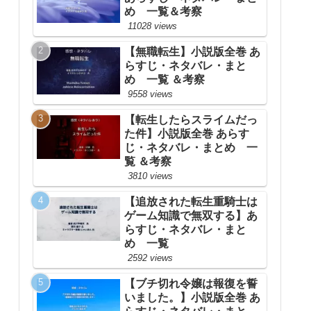
め 一覧＆考察
11028 views
【無職転生】小説版全巻 あ
らすじ・ネタバレ・まと
め 一覧 ＆考察
9558 views
【転生したらスライムだっ
た件】小説版全巻 あらす
じ・ネタバレ・まとめ 一
覧 ＆考察
3810 views
【追放された転生重騎士は
ゲーム知識で無双する】あ
らすじ・ネタバレ・まと
め 一覧
2592 views
【ブチ切れ令嬢は報復を誓
いました。】小説版全巻 あ