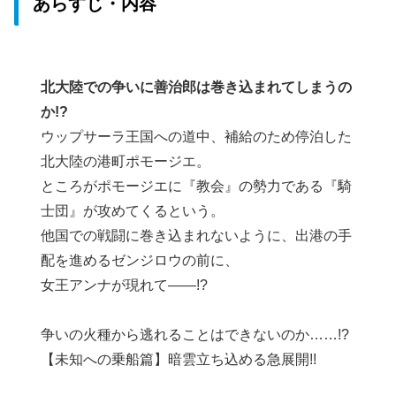
あらすじ・内容
北大陸での争いに善治郎は巻き込まれてしまうの
か!?
ウップサーラ王国への道中、補給のため停泊した
北大陸の港町ポモージエ。
ところがポモージエに『教会』の勢力である『騎
士団』が攻めてくるという。
他国での戦闘に巻き込まれないように、出港の手
配を進めるゼンジロウの前に、
女王アンナが現れて――!?
争いの火種から逃れることはできないのか……!?
【未知への乗船篇】暗雲立ち込める急展開!!