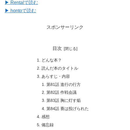
▶ Renta!で読む
▶ hontoで読む
スポンサーリンク
目次
どんな本？
読んだ本のタイトル
あらすじ・内容
第81話 進行の行方
第82話 作戦会議
第83話 胸に灯す焔
第84話 賽は投げられた
感想
備忘録