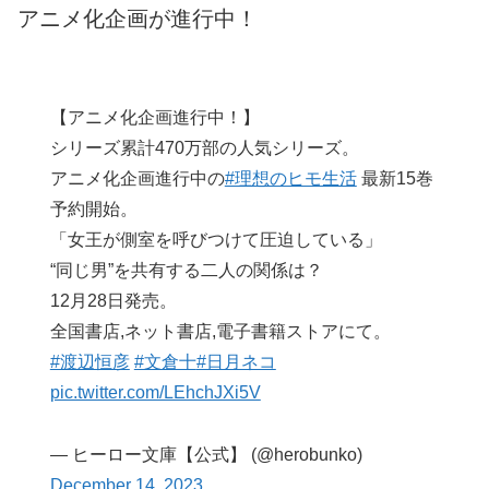
アニメ化企画が進行中！
【アニメ化企画進行中！】
シリーズ累計470万部の人気シリーズ。
アニメ化企画進行中の
#理想のヒモ生活
最新15巻
予約開始。
「女王が側室を呼びつけて圧迫している」
“同じ男”を共有する二人の関係は？
12月28日発売。
全国書店,ネット書店,電子書籍ストアにて。
#渡辺恒彦
#文倉十
#日月ネコ
pic.twitter.com/LEhchJXi5V
— ヒーロー文庫【公式】 (@herobunko)
December 14, 2023