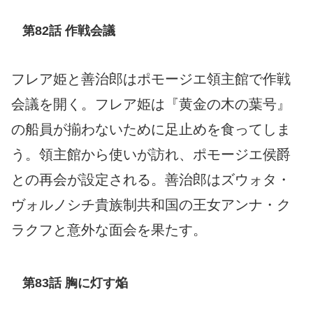
第82話 作戦会議
フレア姫と善治郎はポモージエ領主館で作戦
会議を開く。フレア姫は『黄金の木の葉号』
の船員が揃わないために足止めを食ってしま
う。領主館から使いが訪れ、ポモージエ侯爵
との再会が設定される。善治郎はズウォタ・
ヴォルノシチ貴族制共和国の王女アンナ・ク
ラクフと意外な面会を果たす。
第83話 胸に灯す焔