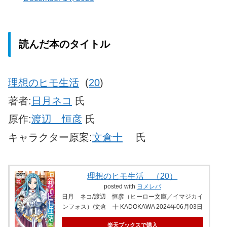
読んだ本のタイトル
理想のヒモ生活
(
20
)
著者:
日月ネコ
氏
原作:
渡辺 恒彦
氏
キャラクター原案:
文倉十
氏
理想のヒモ生活 （20）
posted with
ヨメレバ
日月 ネコ/渡辺 恒彦（ヒーロー文庫／イマジカイ
ンフォス）/文倉 十 KADOKAWA 2024年06月03日
楽天ブックスで購入