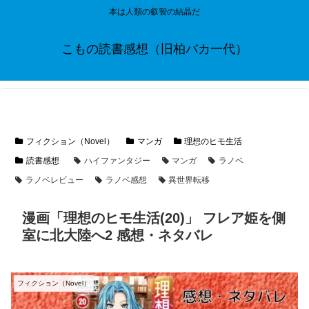
本は人類の叡智の結晶だ
こもの読書感想（旧柏バカ一代）
フィクション（Novel）
マンガ
理想のヒモ生活
読書感想
ハイファンタジー
マンガ
ラノベ
ラノベレビュー
ラノベ感想
異世界転移
漫画「理想のヒモ生活(20)」 フレア姫を側
室に北大陸へ2 感想・ネタバレ
フィクション（Novel）