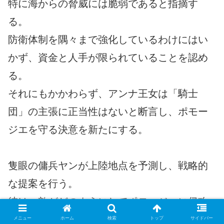
特に海からの脅威には脆弱であると指摘す
る。
防衛体制を隅々まで強化しているわけにはい
かず、資金と人手が限られていることを認め
る。
それにもかかわらず、アンナ王女は「騎士
団」の主張に正当性はないと断言し、ポモー
ジエを守る決意を新たにする。
隻眼の傭兵ヤンが上陸地点を予測し、戦略的
な提案を行う。
彼は、敵がどのようにしてポモージエに侵攻
しようとしているかの分析を行い、その上で
メニュー
ホーム
検索
トップ
サイドバー