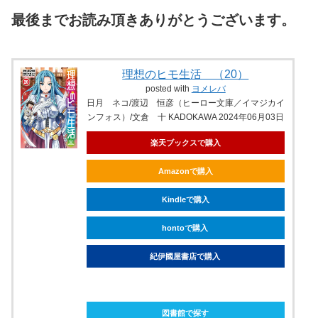
最後までお読み頂きありがとうございます。
理想のヒモ生活 （20）
posted with
ヨメレバ
日月 ネコ/渡辺 恒彦（ヒーロー文庫／イマジカイ
ンフォス）/文倉 十 KADOKAWA 2024年06月03日
楽天ブックスで購入
Amazonで購入
Kindleで購入
hontoで購入
紀伊國屋書店で購入
ebookjapanで購入
図書館で探す