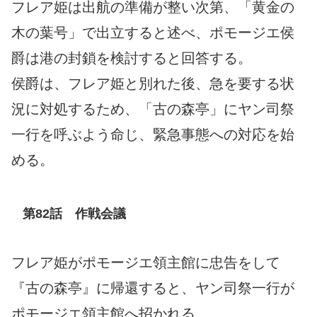
フレア姫は出航の準備が整い次第、「黄金の
木の葉号」で出立すると述べ、ポモージエ侯
爵は港の封鎖を検討すると回答する。
侯爵は、フレア姫と別れた後、急を要する状
況に対処するため、「古の森亭」にヤン司祭
一行を呼ぶよう命じ、緊急事態への対応を始
める。
第82話 作戦会議
フレア姫がポモージエ領主館に忠告をして
『古の森亭』に帰還すると、ヤン司祭一行が
ポモージエ領主館へ招かれる。