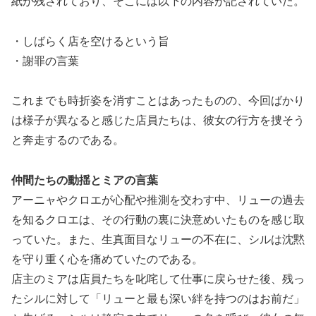
紙が残されており、そこには以下の内容が記されていた。
・しばらく店を空けるという旨
・謝罪の言葉
これまでも時折姿を消すことはあったものの、今回ばかり
は様子が異なると感じた店員たちは、彼女の行方を捜そう
と奔走するのである。
仲間たちの動揺とミアの言葉
アーニャやクロエが心配や推測を交わす中、リューの過去
を知るクロエは、その行動の裏に決意めいたものを感じ取
っていた。また、生真面目なリューの不在に、シルは沈黙
を守り重く心を痛めていたのである。
店主のミアは店員たちを叱咤して仕事に戻らせた後、残っ
たシルに対して「リューと最も深い絆を持つのはお前だ」