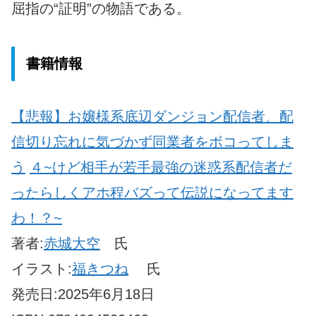
屈指の“証明”の物語である。
書籍情報
【悲報】お嬢様系底辺ダンジョン配信者、配
信切り忘れに気づかず同業者をボコってしま
う
４~けど相手が若手最強の迷惑系配信者だ
ったらしくアホ程バズって伝説になってます
わ！？~
著者:
赤城大空
氏
イラスト:
福きつね
氏
発売日:2025年6月18日