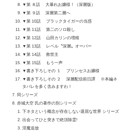
▼第 ８話 大暴れお嬢様！（深層版）
▼第 ９話 深層第二層へ
▼第 10話 ブラックタイガーの当惑
▼第 11話 第二のソロ殺し
▼第 12話 山田カリンの増殖
▼第 13話 レベル〝深層〟オーバー
▼第 14話 救世主
▼第 15話 もう一声
▼書き下ろしその １ プリンセスお嬢様
▼書き下ろしその ２ 深層配信前日譚 ※本編ネ
タバレを多く含みますわ！
同シリーズ
赤城大空 氏の著作の別シリーズ
下ネタという概念が存在しない退屈な世界 シリーズ
出会ってひと突きで絶頂除霊!
淫魔追放