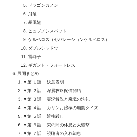
ドラゴンカノン
飛竜
暴風龍
ヒュプノシスバット
ケルベロス（セパレーションケルベロス）
ダブルシャドウ
雷獅子
ギガント・フォートレス
展開まとめ
▼第 １話 決意表明
▼第 ２話 深層攻略配信開始
▼第 ３話 実況解説と魔境の洗礼
▼第 ４話 カリンお嬢様の脳筋クイズ
▼第 ５話 近接殺し
▼第 ６話 束の間の休息と大砲撃
▼第 ７話 視聴者の入れ知恵