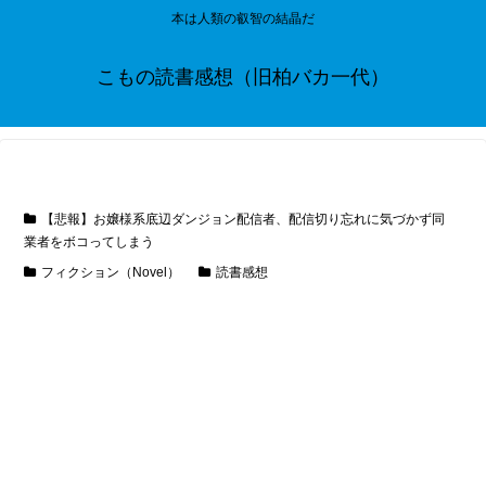
本は人類の叡智の結晶だ
こもの読書感想（旧柏バカ一代）
【悲報】お嬢様系底辺ダンジョン配信者、配信切り忘れに気づかず同
業者をボコってしまう
フィクション（Novel）
読書感想