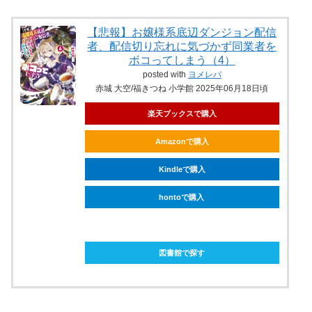
【悲報】お嬢様系底辺ダンジョン配信
者、配信切り忘れに気づかず同業者を
ボコってしまう（4）
posted with
ヨメレバ
赤城 大空/福きつね 小学館 2025年06月18日頃
楽天ブックスで購入
Amazonで購入
Kindleで購入
hontoで購入
ebookjapanで購入
図書館で探す