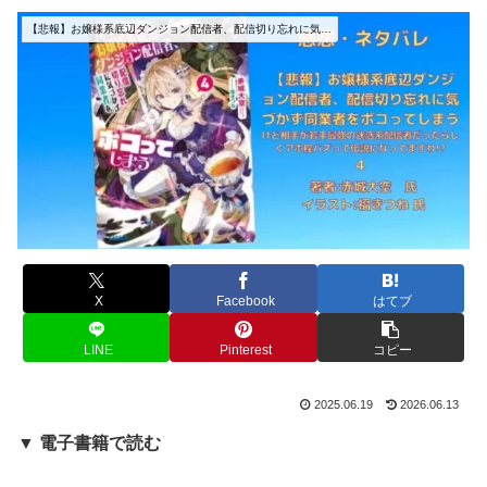
【悲報】お嬢様系底辺ダンジョン配信者、配信切り忘れに気づかず同業者をボコってしまう
X
Facebook
はてブ
LINE
Pinterest
コピー
2025.06.19
2026.06.13
▼ 電子書籍で読む