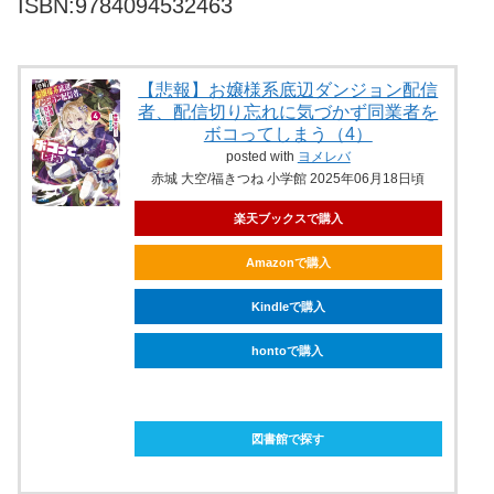
ISBN:9784094532463
【悲報】お嬢様系底辺ダンジョン配信
者、配信切り忘れに気づかず同業者を
ボコってしまう（4）
posted with
ヨメレバ
赤城 大空/福きつね 小学館 2025年06月18日頃
楽天ブックスで購入
Amazonで購入
Kindleで購入
hontoで購入
ebookjapanで購入
図書館で探す