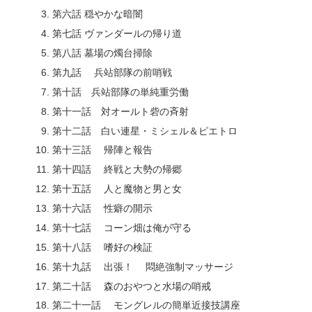
第六話 穏やかな暗闇
第七話 ヴァンダールの帰り道
第八話 墓場の燭台掃除
第九話 兵站部隊の前哨戦
第十話 兵站部隊の単純重労働
第十一話 対オールト砦の斉射
第十二話 白い連星・ミシェル＆ピエトロ
第十三話 帰陣と報告
第十四話 終戦と大勢の帰郷
第十五話 人と魔物と男と女
第十六話 性癖の開示
第十七話 コーン畑は俺が守る
第十八話 嗜好の検証
第十九話 出張！ 悶絶強制マッサージ
第二十話 森のおやつと水場の哨戒
第二十一話 モングレルの簡単近接技講座