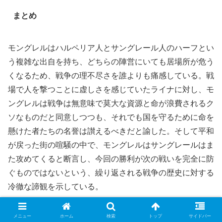
まとめ
モングレルはハルペリア人とサングレール人のハーフとい
う複雑な出自を持ち、どちらの陣営にいても居場所が危う
くなるため、戦争の理不尽さを誰よりも痛感している。戦
場で人を撃つことに虚しさを感じていたライナに対し、モ
ングレルは戦争は無意味で莫大な資源と命が浪費されるク
ソなものだと同意しつつも、それでも国を守るために命を
懸けた者たちの名誉は讃えるべきだと諭した。そして平和
が戻った街の喧騒の中で、モングレルはサングレールはま
た攻めてくると断言し、今回の勝利が次の戦いを完全に防
ぐものではないという、繰り返される戦争の歴史に対する
冷徹な諦観を示している。
メニュー
ホーム
検索
トップ
サイドバー
ギルドマンの兵站任務