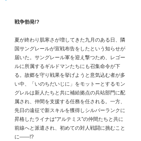
戦争勃発!?
夏が終わり肌寒さが増してきた九月のある日、隣
国サングレールが宣戦布告をしたという知らせが
届いた。サングレール軍を迎え撃つため、レゴー
ルに所属するギルドマンたちにも召集命令が下
る。故郷を守り戦果を挙げようと意気込む者が多
い中、「いのちだいじに」をモットーとするモン
グレルは新人たちと共に補給拠点の兵站部門に配
属され、仲間を支援する任務を任される。一方、
先日の遠征で新スキルを獲得しシルバーランクに
昇格したライナは“アルテミス”の仲間たちと共に
前線へと派遣され、初めての対人戦闘に挑むこと
に――!?