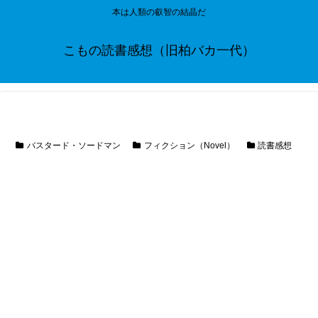
本は人類の叡智の結晶だ
こもの読書感想（旧柏バカ一代）
バスタード・ソードマン
フィクション（Novel）
読書感想