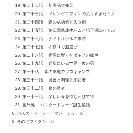
第二十二話 新商品大発見
第二十三話 メレンゲマフィンの尖りすぎたツノ
第二十四話 森の成功例と失敗例
第二十五話 第四回熟成生ハムと飴玉猥談バトル
第二十六話 ナイトオウルの来訪
第二十七話 衣祭りで服選び
第二十八話 宿屋に響くケダモノの嬌声
第二十九話 近所にいる世界一位の男
第三十話 森の奥地でソロキャンプ
第三十一話 風呂と調理と来訪者
第三十二話 森の賢者
第三十三話 楽しい春を待ちわびて特
番外編 バスタードソード誕生秘話
バスタード・ソードマン シリーズ
その他フィクション