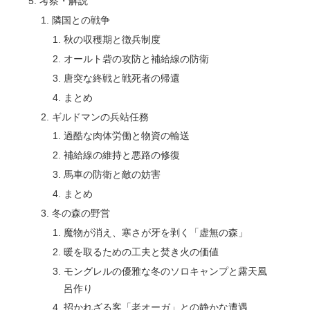
考察・解説
隣国との戦争
秋の収穫期と徴兵制度
オールト砦の攻防と補給線の防衛
唐突な終戦と戦死者の帰還
まとめ
ギルドマンの兵站任務
過酷な肉体労働と物資の輸送
補給線の維持と悪路の修復
馬車の防衛と敵の妨害
まとめ
冬の森の野営
魔物が消え、寒さが牙を剥く「虚無の森」
暖を取るための工夫と焚き火の価値
モングレルの優雅な冬のソロキャンプと露天風
呂作り
招かれざる客「老オーガ」との静かな遭遇