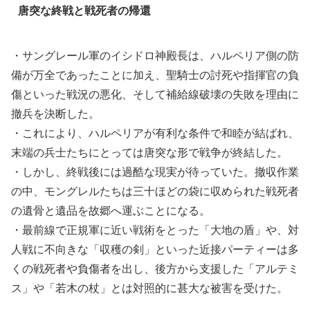
唐突な終戦と戦死者の帰還
・サングレール軍のイシドロ神殿長は、ハルペリア側の防
備が万全であったことに加え、聖騎士の討死や指揮官の負
傷といった戦況の悪化、そして補給線破壊の失敗を理由に
撤兵を決断した。
・これにより、ハルペリアが有利な条件で和睦が結ばれ、
末端の兵士たちにとっては唐突な形で戦争が終結した。
・しかし、終戦後には過酷な現実が待っていた。撤収作業
の中、モングレルたちは三十ほどの袋に収められた戦死者
の遺骨と遺品を故郷へ運ぶことになる。
・最前線で正規軍に近い戦術をとった「大地の盾」や、対
人戦に不向きな「収穫の剣」といった近接パーティーは多
くの戦死者や負傷者を出し、後方から支援した「アルテミ
ス」や「若木の杖」とは対照的に甚大な被害を受けた。