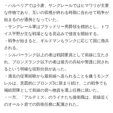
・ハルペリアでは小麦、サングレールではヒマワリが主要
な作物であり、互いの収穫が終わる時期に合わせて戦争が
始まるのが通例となっていた。
・サングレール軍はブラッドリー男爵領を標的とし、トワ
イス平野が主な戦場となる見込みで侵攻を開始する。
・戦争が始まると、ギルドマンもランクに応じて国に徴兵
される。
・シルバーランク以上の者は戦闘要員として前線に立たさ
れ、ブロンズランク以下の者は後方の兵站や警護に回され
るという明確な役割分担があった。
・過去の従軍経験から最前線へ送られることを嫌うモング
レルは、意図的にブロンズ3に留まり続け、この戦争でも
補給部隊として前線の砦へ物資を運ぶ任務に就いた。
・一方、「アルテミス」のライナたち後衛職は、前線近く
のオールト砦での防衛任務に配属された。