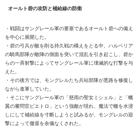
オールト砦の攻防と補給線の防衛
・戦闘はサングレール軍の要塞であるオールト砦への備え
を中心に展開した。
・砦の弓兵が敵を削る持久戦の構えをとる中、ハルペリア
の騎馬部隊が敵陣の側面を突いて混乱を引き起こし、砦か
らの一斉射撃によってサングレール軍に壊滅的な打撃を与
えた。
・その後方では、モングレルたち兵站部隊が悪路を修復し
ながら進軍していた。
・そこにサングレール軍の「慈雨の聖女ミシェル」と「蠟
翼の審問官ピエトロ」という強敵が現れ、魔法で轍を水浸
しにして補給線を寸断しようと試みるが、モングレルの迎
撃によって撤退を余儀なくされた。