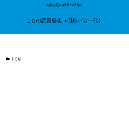
本は人類の叡智の結晶だ
こもの読書感想（旧柏バカ一代）
未分類