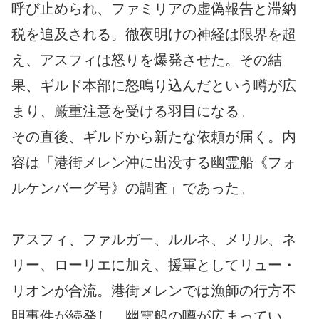
呼び止められ、ファミリアの虚偽報告と滞納
税を追及される。徹夜明けの神経は限界を超
え、アスフィは怒りを爆発させた。その結
果、ギルド本部に怒鳴り込んだという噂が広
まり、厳重注意を受ける羽目になる。
その直後、ギルドから新たな依頼が届く。内
容は「港街メレン沖に出没する幽霊船《フォ
ルケンバーグ号》の調査」であった。
アスフィ、ファルガー、ルルネ、メリル、ネ
リー、ローリエに加え、援軍としてリュー・
リオンが合流。港街メレンでは漁師の行方不
明事件が続発し、幽霊船の噂が広まってい