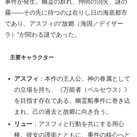
事件が発生。幽霊の群れ、仲間の消失、謎の
霧――その先に待つのは在りし日の海底都市
であり、アスフィの“故郷（海国／デイザー
ラ）”が関わる謎であった。
主要キャラクター
アスフィ
：本作の主人公。神の眷属として
の立場を持ち、《万能者（ペルセウス）》
を目指す存在である。幽霊船事件に巻き込
まれ、己の過去と故郷に向き合う。
リュー
：アスフィと行動を共にする用心
棒。彼女の護衛とともに、事件の核心へと