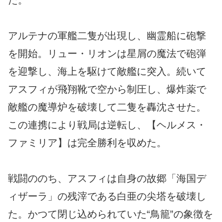
アルテナの軍艦二隻が出現し、幽霊船に砲撃
を開始。リュー・リオンは星屑の魔法で砲弾
を迎撃し、海上を駆けて敵艦に突入。続いて
アスフィが飛翔靴で空から制圧し、爆炸薬で
敵艦の魔導炉を破壊して二隻を轟沈させた。
この連携により戦局は逆転し、【ヘルメス・
ファミリア】は完全勝利を収めた。
戦闘ののち、アスフィは自身の故郷「海国デ
ィザーラ」の残滓である白亜の尖塔を破壊し
た。かつて閉じ込められていた“鳥籠”の象徴を