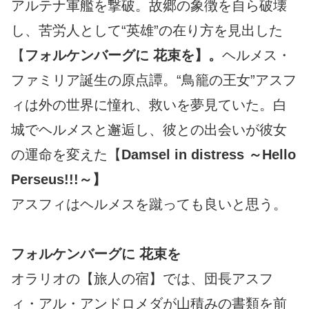
アルテナ軍艦を撃破。故郷の象徴を自ら破壊
し、苦労人として“英雄”の在り方を見出した
【
フォルケンバーグに 花束を】。
ヘルメス・
ファミリア誕生の原点譚。“鳥籠の王女”アスフ
ィは外の世界に憧れ、救いを夢見ていた。白
城でヘルメスと邂逅し、彼との出会いが彼女
の運命を変えた【
Damsel in distress ～Hello
Perseus!!!～】
アスフィはヘルメスを蹴っても良いと思う。
フォルケンバーグに 花束を
オラリオの【旅人の宿】では、団長アスフ
ィ・アル・アンドロメダが山積みの書類を前