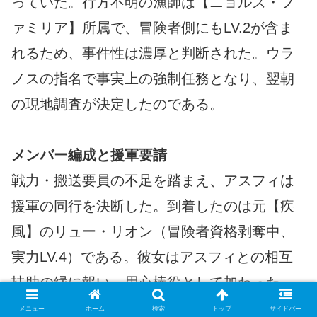
っていた。行方不明の漁師は【ニョルズ・フ
ァミリア】所属で、冒険者側にもLV.2が含ま
れるため、事件性は濃厚と判断された。ウラ
ノスの指名で事実上の強制任務となり、翌朝
の現地調査が決定したのである。
メンバー編成と援軍要請
戦力・搬送要員の不足を踏まえ、アスフィは
援軍の同行を決断した。到着したのは元【疾
風】のリュー・リオン（冒険者資格剥奪中、
実力LV.4）である。彼女はアスフィとの相互
扶助の縁に報い、用心棒役として加わった。
現地へ向かう主力は、アスフィ（LV.4）、フ
メニュー
ホーム
検索
トップ
サイドバー