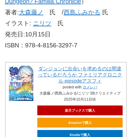
Dungeon? Familia Chronicle
）
著者:
大森藤ノ
氏 /
西島ふみかる
氏
イラスト:
ニリツ
氏
発売日:10月15日
ISBN：978-4-8156-3297-7
ダンジョンに出会いを求めるのは間違
っているだろうか ファミリアクロニク
ル episodeアスフィ
posted with
ヨメレバ
大森藤ノ/西島ふみかる/ニリツ SBクリエイティブ
2025年10月11日頃
楽天ブックスで購入
Amazonで購入
Kindleで購入