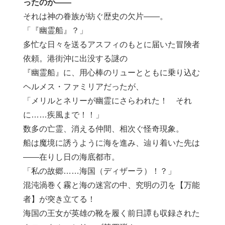
ったのか――
それは神の眷族が紡ぐ歴史の欠片――。
「『幽霊船』？」
多忙な日々を送るアスフィのもとに届いた冒険者
依頼。港街沖に出没する謎の
『幽霊船』に、用心棒のリューとともに乗り込む
ヘルメス・ファミリアだったが、
「メリルとネリーが幽霊にさらわれた！ それ
に……疾風まで！！」
数多の亡霊、消える仲間、相次ぐ怪奇現象。
船は魔境に誘うように海を進み、辿り着いた先は
――在りし日の海底都市。
「私の故郷……海国（ディザーラ）！？」
混沌渦巻く霧と海の迷宮の中、究明の刃を【万能
者】が突き立てる！
海国の王女が英雄の靴を履く前日譚も収録された