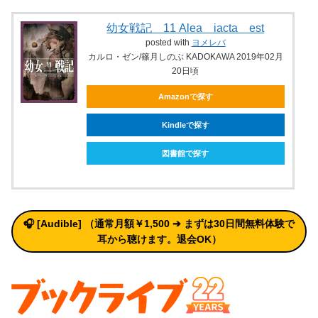
幼女戦記 11 Alea iacta est
posted with
ヨメレバ
カルロ・ゼン/篠月しのぶ KADOKAWA 2019年02月
20日頃
Amazonで探す
Kindleで探す
図書館で探す
🎧 [Audible] （通常月額￥1,500 ➔ まずは30日間無料体験で
耳から聴けます。退会OK）