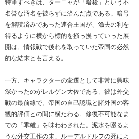
特筆すべきは、ターニャが「暗殺」という不
名誉な汚名を被らずに済んだ点である。暗号
を解読済みであった連合王国が、漁夫の利を
得るように横から標的を掻っ攫っていった展
開は、情報戦で後れを取っていた帝国の必然
的な結末とも言える。
一方、キャラクターの変遷として非常に興味
深かったのがレルゲン大佐である。彼は外交
戦の最前線で、帝国の自己認識と諸外国の客
観的評価との間に横たわる、修復不可能なま
での「乖離」を味わわされた。泥水を啜るよ
うな外交工作の末、ルーデルドルフの死によ