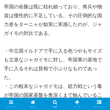
帝国の命脈は既に枯れ細っており、将兵や物
資は慢性的に不足している。その圧倒的な国
力差をターニャが如実に実感したのが、ジャ
ガイモの対比である。
・中立国イルドアで手に入る色つやもサイズ
も立派なジャガイモに対し、帝国軍の基地で
手に入るそれは貧相で小ぶりなものであっ
た。
・この粗末なジャガイモは、総力戦という毒
が帝国の国家基盤を奥深くまで蝕んでいるこ
とを示している。
メニュー
ホーム
検索
トップ
サイドバー