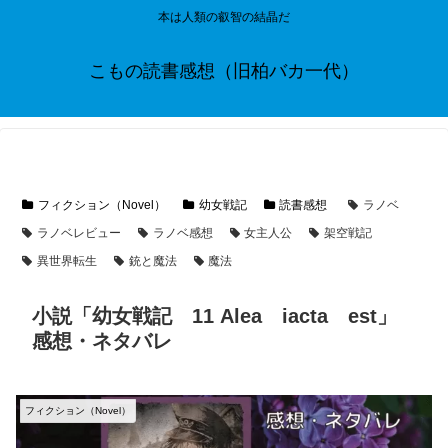
本は人類の叡智の結晶だ
こもの読書感想（旧柏バカ一代）
フィクション（Novel）
幼女戦記
読書感想
ラノベ
ラノベレビュー
ラノベ感想
女主人公
架空戦記
異世界転生
銃と魔法
魔法
小説「幼女戦記 11 Alea iacta est」
感想・ネタバレ
フィクション（Novel）