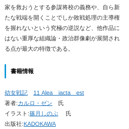
家を救おうとする参謀将校の義務や、自ら新
たな戦端を開くことでしか敗戦処理の主導権
を握れないという究極の逆説など、他作品に
はない重厚な組織論・政治群像劇が展開され
る点が最大の特徴である。
書籍情報
幼女戦記
11 Alea iacta est
著者:
カルロ・ゼン
氏
イラスト:
篠月しのぶ
氏
出版社:
KADOKAWA