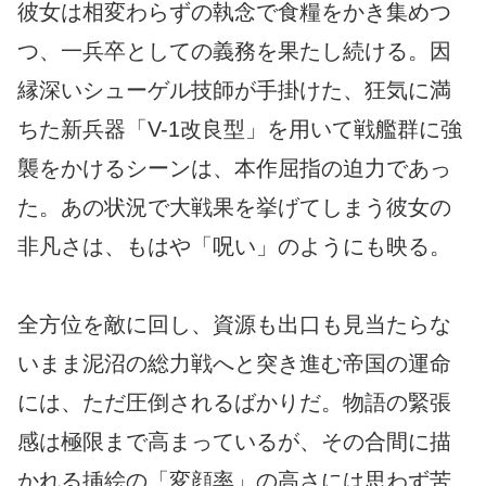
彼女は相変わらずの執念で食糧をかき集めつ
つ、一兵卒としての義務を果たし続ける。因
縁深いシューゲル技師が手掛けた、狂気に満
ちた新兵器「V-1改良型」を用いて戦艦群に強
襲をかけるシーンは、本作屈指の迫力であっ
た。あの状況で大戦果を挙げてしまう彼女の
非凡さは、もはや「呪い」のようにも映る。
全方位を敵に回し、資源も出口も見当たらな
いまま泥沼の総力戦へと突き進む帝国の運命
には、ただ圧倒されるばかりだ。物語の緊張
感は極限まで高まっているが、その合間に描
かれる挿絵の「変顔率」の高さには思わず苦