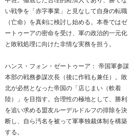
中佐。徹底した合理的経済人であり、勝てな
い戦争を「赤字事業」と見なして自身の転職
（亡命）を真剣に検討し始める。本巻ではゼ
ートゥーアの密命を受け、軍の政治的一元化
と敗戦処理に向けた非情な実務を担う。
ハンス・フォン・ゼートゥーア： 帝国軍参謀
本部の戦務参謀次長（後に作戦も兼任）。敗
北が必然となった帝国の「店じまい（軟着
陸）」を目指す。合理性の極地として、勝利
を追い求める盟友ルーデルドルフの排除を決
断し、自ら汚名を被って軍事独裁体制を構築
する。