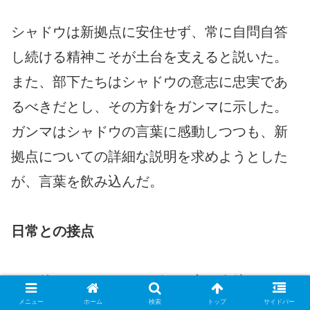
シャドウは新拠点に安住せず、常に自問自答
し続ける精神こそが土台を支えると説いた。
また、部下たちはシャドウの意志に忠実であ
るべきだとし、その方針をガンマに示した。
ガンマはシャドウの言葉に感動しつつも、新
拠点についての詳細な説明を求めようとした
が、言葉を飲み込んだ。
日常との接点
その後、シャドウはカゲノー家の令嬢クレ
メニュー
ホーム
検索
トップ
サイドバー
ア・カゲノーと会話を交わした。クレアは部