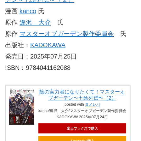
漫画
kanco
氏
原作
逢沢 大介
氏
原作
マスターオブガーデン製作委員会
氏
出版社：
KADOKAWA
発売日：2025年07月25日
ISBN：9784041162088
陰の実力者になりたくて！マスターオ
ブガーデン〜七陰列伝〜（2）
posted with
ヨメレバ
kanco/逢沢 大介/マスターオブガーデン製作委員会
KADOKAWA 2025年07月24日
楽天ブックスで購入