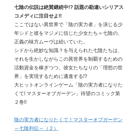
七陰の伝説は絶賛継続中!? 話題の勘違いシリアス
コメディに注目せよ!!
ここではない異世界で「陰の実力者」を演じる少
年シドと彼をマジメに信じた少女たち＝七陰の、
正義の味方ムーヴは続いていた。
シドから絶妙な知識？を与えられた七陰たちは、
それを生かしながらこの異世界を制覇するための
活動資金を稼ぎつつ、彼女たちなりの「理想の世
界」を実現するために邁進する!?
大ヒットオンラインゲーム「陰の実力者になりた
くて! マスターオブガーデン」待望のコミック第
２巻!!
陰の実力者になりたくて！マスターオブガーデン
～七陰列伝～（２）