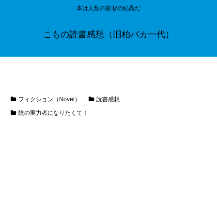
本は人類の叡智の結晶だ
こもの読書感想（旧柏バカ一代）
フィクション（Novel）
読書感想
陰の実力者になりたくて！