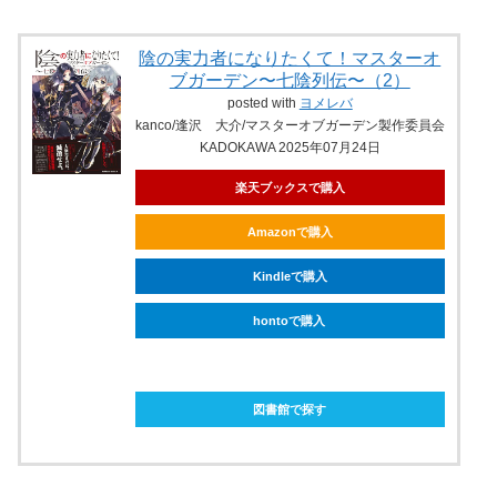
陰の実力者になりたくて！マスターオ
ブガーデン〜七陰列伝〜（2）
posted with
ヨメレバ
kanco/逢沢 大介/マスターオブガーデン製作委員会
KADOKAWA 2025年07月24日
楽天ブックスで購入
Amazonで購入
Kindleで購入
hontoで購入
ebookjapanで購入
図書館で探す