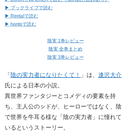
▶ ブックライブで読む
▶ Renta!で読む
▶ hontoで読む
陰実 1巻レビュー
陰実 全巻まとめ
陰実 3巻レビュー
「
陰の実力者になりたくて！
」は、
逢沢大介
氏による日本の小説。
異世界ファンタジーとコメディの要素を持
ち、主人公のㇱドが、ヒーローではなく、陰
で世界を牛耳る様な「陰の実力者」に憧れて
いるというストーリー。