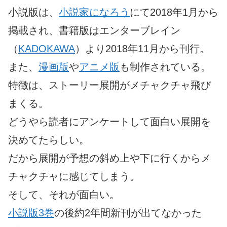
小説版は、
小説家になろう
にて2018年1月から
掲載され、書籍版はエンターブレイン
（
KADOKAWA
）より2018年11月から刊行。
また、
漫画版
や
アニメ版
も制作されている。
特徴は、ストーリー展開がメチャクチャ飛び
まくる。
どうやら読者にアンケートして面白い展開を
決めてたらしい。
だから展開が予想の斜め上や下に行くからメ
チャクチャに感じてしまう。
そして、それが面白い。
小説版3巻
の後約2年間新刊が出てなかった