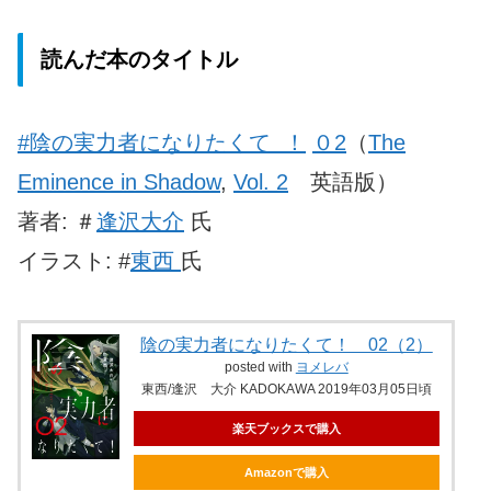
読んだ本のタイトル
#陰の実力者になりたくて ！
０2
（
The
Eminence in Shadow
,
Vol. 2
英語版）
著者: ＃
逢沢大介
氏
イラスト: #
東西
氏
陰の実力者になりたくて！ 02（2）
posted with
ヨメレバ
東西/逢沢 大介 KADOKAWA 2019年03月05日頃
楽天ブックスで購入
Amazonで購入