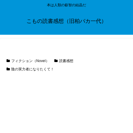
本は人類の叡智の結晶だ
こもの読書感想（旧柏バカ一代）
フィクション（Novel）
読書感想
陰の実力者になりたくて！