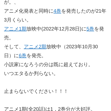
が。、
アニメ化発表と同時に
4巻
を発売したのが21年
3月くらい。
アニメ1期
放映中(2022年12月28日)に
5巻
を発
売。
そして、
アニメ2期
放映中（2023年10月30
日）に
6巻
を発売。
小説家になろうの分は既に超えており。
いつエタるか判らない。
止まらないでください！！！
アニメ1期(全20話)は1，2巻分が大好評。