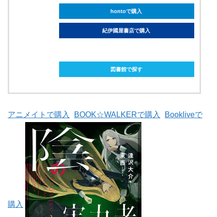
hontoで購入
紀伊國屋書店で購入
ebookjapanで購入
図書館で探す
アニメイトで購入
BOOK☆WALKERで購入
Bookliveで
購入