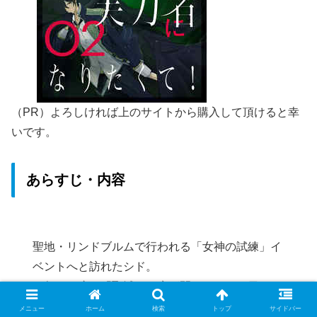
（PR）よろしければ上のサイトから購入して頂けると幸
いです。
あらすじ・内容
聖地・リンドブルムで行われる「女神の試練」イ
ベントへと訪れたシド。
一年に一度、「聖域」の扉が開かれるこの日に、
突如現れたのは、かつて世界に混乱と破壊を招い
メニュー
ホーム
検索
トップ
サイドバー