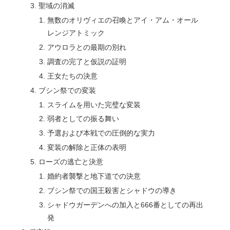
聖域の消滅
無数のオリヴィエの召喚とアイ・アム・オール
レンジアトミック
アウロラとの最期の別れ
調査の完了と仮説の証明
王女たちの決意
ブシン祭での変装
スライムを用いた完璧な変装
弱者としての振る舞い
予選および本戦での圧倒的な実力
変装の解除と正体の表明
ローズの逃亡と決意
婚約者襲撃と地下道での決意
ブシン祭での国王殺害とシャドウの導き
シャドウガーデンへの加入と666番としての再出
発