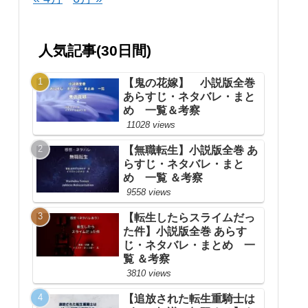
人気記事(30日間)
【鬼の花嫁】 小説版全巻
あらすじ・ネタバレ・まと
め 一覧＆考察
11028 views
【無職転生】小説版全巻 あ
らすじ・ネタバレ・まと
め 一覧 ＆考察
9558 views
【転生したらスライムだっ
た件】小説版全巻 あらす
じ・ネタバレ・まとめ 一
覧 ＆考察
3810 views
【追放された転生重騎士は