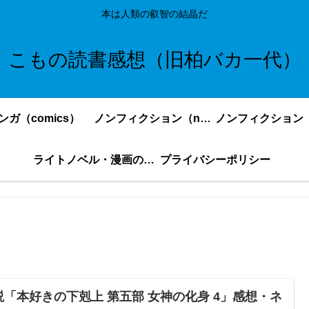
本は人類の叡智の結晶だ
こもの読書感想（旧柏バカ一代）
ンガ（comics）
ノンフィクション（nonfiction）更新順
ライトノベル・漫画の感想・ネタバレまとめ｜こもの読書感想
プライバシーポリシー
説「本好きの下剋上 第五部 女神の化身 4」感想・ネ