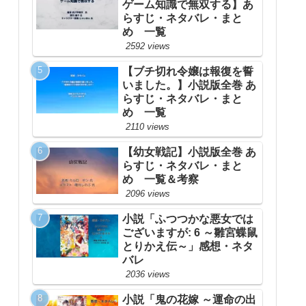
ゲーム知識で無双する】あ
らすじ・ネタバレ・まと
め 一覧
2592 views
【ブチ切れ令嬢は報復を誓
いました。】小説版全巻 あ
らすじ・ネタバレ・まと
め 一覧
2110 views
【幼女戦記】小説版全巻 あ
らすじ・ネタバレ・まと
め 一覧＆考察
2096 views
小説「ふつつかな悪女では
ございますが: 6 ～雛宮蝶鼠
とりかえ伝～」感想・ネタ
バレ
2036 views
小説「鬼の花嫁 ～運命の出