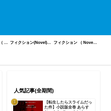
ノンフィクション （ nonfiction ） あいうえお順
フィクション(Novel)更新順
フィクション （ Novel ） あいうえお順
人気記事(全期間)
【転生したらスライムだっ
た件】小説版全巻 あらす