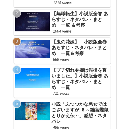
1218 views
【無職転生】小説版全巻 あ
らすじ・ネタバレ・まと
め 一覧 ＆考察
1004 views
【鬼の花嫁】 小説版全巻
あらすじ・ネタバレ・まと
め 一覧＆考察
889 views
【ブチ切れ令嬢は報復を誓
いました。】小説版全巻 あ
らすじ・ネタバレ・まと
め 一覧
711 views
小説「ふつつかな悪女では
ございますが: 6 ～雛宮蝶鼠
とりかえ伝～」感想・ネタ
バレ
495 views