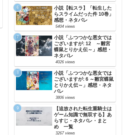
小説【転スラ】「転生した
らスライムだった件 10巻」
感想・ネタバレ
5404 views
小説「ふつつかな悪女では
ございますが: 12 ～雛宮
蝶鼠とりかえ伝～」感想・
ネタバレ
4026 views
小説「ふつつかな悪女では
ございますが: 6 ～雛宮蝶鼠
とりかえ伝～」感想・ネタ
バレ
3806 views
【追放された転生重騎士は
ゲーム知識で無双する】あ
らすじ・ネタバレ・まと
め 一覧
3267 views