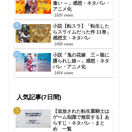
逢い ～」感想・ネタバレ・
アニメ化
1926 views
小説【転スラ】「転生した
らスライムだった件 11巻」
感想文・ネタバレ
1458 views
小説「鬼の花嫁 三～龍に
護られし娘～」感想・ネタ
バレ・アニメ化
1454 views
人気記事(7日間)
【追放された転生重騎士は
ゲーム知識で無双する】あ
らすじ・ネタバレ・まと
め 一覧