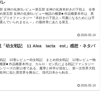
バレ
部 女神の化身3レビュー第五部 女神の化身本好きの下剋上 全巻
め第五部 女神の化身5レビュー物語の概要■ 作品概要本作は、異
ビブリオファンタジー『本好きの下剋上～司書になるためには手
選んでいられません～』の最終章にあたる第五...
2026.05.14
「幼女戦記 11 Alea iacta est」感想・ネタバ
戦記 10巻レビュー幼女戦記 まとめ幼女戦記 12巻レビュー物
概要■ 作品概要本作は、カルロ・ゼン氏による戦記ファンタジー
シリーズの第11巻である。魔導と科学が混在し、第一次世界大戦
欧州に似た異世界を舞台に、現代日本から転生...
2026.05.14