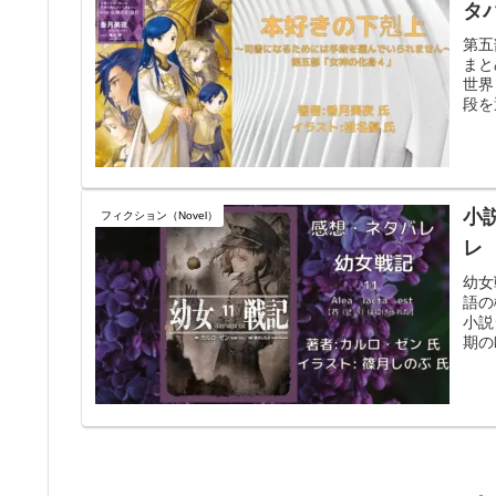
タ
第五
まと
世界
段を
小説
フィクション（Novel）
レ
幼女
語の
小説
期の