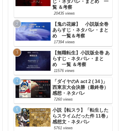
じ・ネタバレ・まとめ 一
覧 ＆考察
20435 views
【鬼の花嫁】 小説版全巻
あらすじ・ネタバレ・まと
め 一覧＆考察
17394 views
【無職転生】小説版全巻 あ
らすじ・ネタバレ・まと
め 一覧 ＆考察
11576 views
「ダイヤのA act 2 ( 34 )」
西東京大会決勝（最終巻）
感想・ネタバレ
7260 views
小説【転スラ】「転生した
らスライムだった件 11巻」
感想文・ネタバレ
5761 views