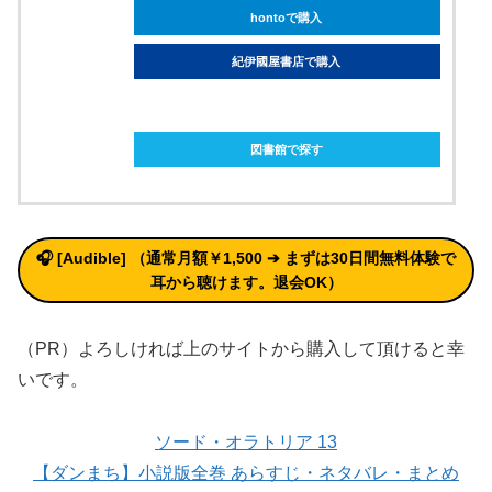
hontoで購入
紀伊國屋書店で購入
ebookjapanで購入
図書館で探す
🎧 [Audible] （通常月額￥1,500 ➔ まずは30日間無料体験で
耳から聴けます。退会OK）
（PR）よろしければ上のサイトから購入して頂けると幸
いです。
ソード・オラトリア 13
【ダンまち】小説版全巻 あらすじ・ネタバレ・まとめ