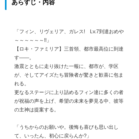
あらすじ・内容
「フィン、リヴェリア、ガレス! Lv.7到達おめや
～～～～～～!!」
【ロキ・ファミリア】三首領、都市最高位に到達
す――。
激震とともに走り抜けた一報に、都市が、学区
が、そしてアイズたち冒険者が驚きと歓喜に包ま
れる。
更なるステージに上り詰めるフィン達に多くの者
が祝福の声を上げ、希望の未来を夢見る中、彼等
の主神は提案する。
「うちからのお願いや。後悔も喜びも思い出し
て、いったん、初心に戻らんか?」