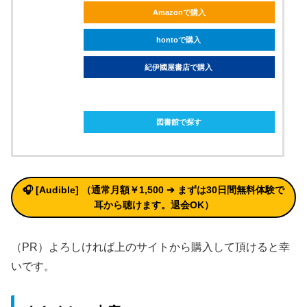
Amazonで購入
hontoで購入
紀伊國屋書店で購入
ebookjapanで購入
図書館で探す
🎧 [Audible] （通常月額￥1,500 ➔ まずは30日間無料体験で
耳から聴けます。退会OK）
（PR）よろしければ上のサイトから購入して頂けると幸
いです。