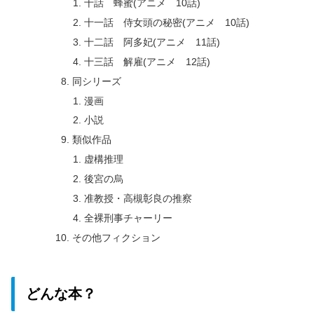
十話 蜂蜜(アニメ 10話)
十一話 侍女頭の秘密(アニメ 10話)
十二話 阿多妃(アニメ 11話)
十三話 解雇(アニメ 12話)
同シリーズ
漫画
小説
類似作品
虚構推理
後宮の烏
准教授・高槻彰良の推察
全裸刑事チャーリー
その他フィクション
どんな本？