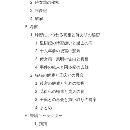
侍女頭の秘密
阿多妃
解雇
考察
蜂蜜にまつわる真相と侍女頭の秘密
里樹妃の蜂蜜嫌いと過去の病
十六年前の後宮の悲劇
侍女頭・風明の告白と真相
事件の結末と阿多妃の去就
猫猫の解雇と壬氏との再会
後宮の解雇と別れの挨拶
花街への帰還と貴人の宴
壬氏との再会と買い取りの提案
まとめ
登場キャラクター
猫猫