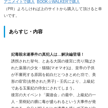
アニメイトで購入
BOOK☆WALKERで購入
（PR）よろしければ上のサイトから購入して頂けると幸
いです。
あらすじ・内容
妃毒殺未遂事件の真犯人は…解決編登場！
誘拐された挙句、とある大国の後宮に売り飛ばさ
れた薬屋の少女・猫猫(マオマオ)は、皇帝の子供
が不審死する原因を鉛白だとつきとめた功で、美
形の宦官(去勢された男子)・壬氏により、上級妃
である玉葉妃の侍女にされてしまう。
後宮の大イベント「園遊会」の最中、上級妃の一
人・里樹妃の膳に毒が盛られるという大事件が発