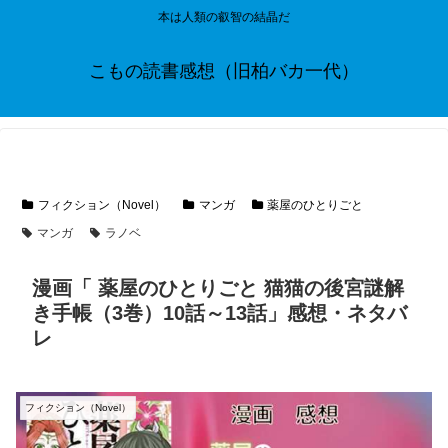
本は人類の叡智の結晶だ
こもの読書感想（旧柏バカ一代）
フィクション（Novel）
マンガ
薬屋のひとりごと
マンガ
ラノベ
漫画「 薬屋のひとりごと 猫猫の後宮謎解
き手帳（3巻）10話～13話」感想・ネタバ
レ
フィクション（Novel）