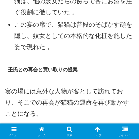
猫は、他の妓女たちの傍らで客にお酒を注
ぐ役割に徹していた 。
この宴の席で、猫猫は普段のそばかす顔を
隠し、妓女としての本格的な化粧を施した
姿で現れた 。
壬氏との再会と買い取りの提案
宴の場には意外な人物が客として訪れてお
り、そこでの再会が猫猫の運命を再び動かす
ことになる。
宴の客として参加していた壬氏は、化粧に
メニュー
ホーム
検索
トップ
サイドバー