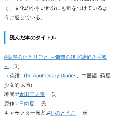
く、文化の小さい部分にも気をつけているよ
うに感じている。
読んだ本のタイトル
#薬屋のひとりごと ～猫猫の後宮謎解き手帳
～
（3）
（英語:
The Apothecary Diaries
、中国語: 药屋
少女的呢喃）
著者:#
倉田三ノ路
氏
原作:#
日向夏
氏
キャラクター原案:#
しのとうこ
氏