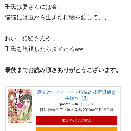
壬氏は婆さんには金。
猫猫には虫から生えた植物を渡して、、
おい、猫猫さんや。
壬氏を無視したらダメだろww
最後までお読み頂きありがとうございます。
薬屋のひとりごと〜猫猫の後宮謎解き
手帳〜（3)
posted with
ヨメレバ
日向 夏/倉田 三ノ路 小学館 2018年09月19日頃
楽天ブックスで購入