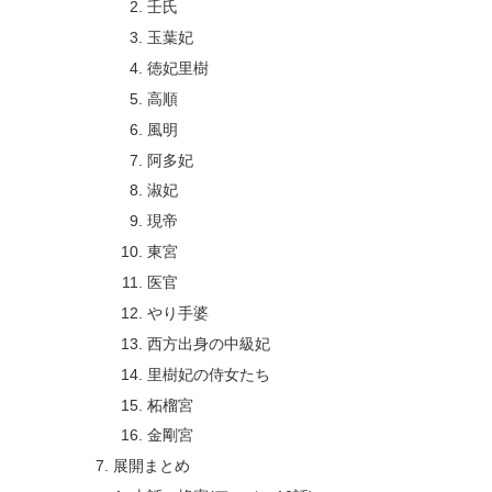
壬氏
玉葉妃
徳妃里樹
高順
風明
阿多妃
淑妃
現帝
東宮
医官
やり手婆
西方出身の中級妃
里樹妃の侍女たち
柘榴宮
金剛宮
展開まとめ