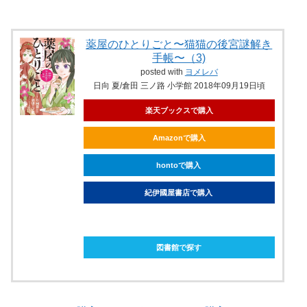
薬屋のひとりごと〜猫猫の後宮謎解き
手帳〜（3)
posted with
ヨメレバ
日向 夏/倉田 三ノ路 小学館 2018年09月19日頃
楽天ブックスで購入
Amazonで購入
hontoで購入
紀伊國屋書店で購入
ebookjapanで購入
図書館で探す