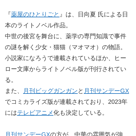
『
薬屋のひとりごと
』は、日向夏 氏による日
本のライトノベル作品。
中世の後宮を舞台に、薬学の専門知識で事件
の謎を解く少女・猫猫（マオマオ）の物語。
小説家になろうで連載されているほか、ヒー
ロー文庫からライトノベル版が刊行されてい
る。
また、
月刊ビッグガンガン
と
月刊サンデーGX
でコミカライズ版が連載されており、2023年
には
テレビアニメ
化も決定している。
月刊サンデーGX
の方が、中華の雰囲気が強