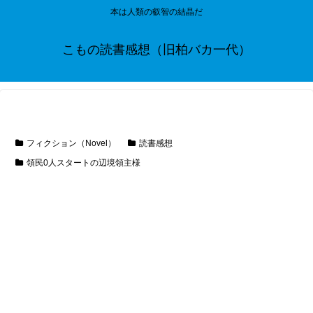
本は人類の叡智の結晶だ
こもの読書感想（旧柏バカ一代）
フィクション（Novel）
読書感想
領民0人スタートの辺境領主様