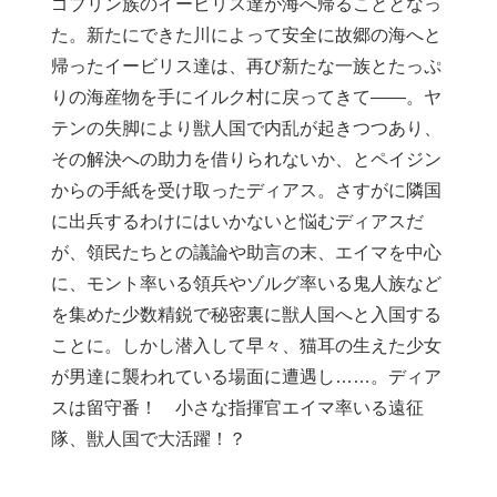
ゴブリン族のイービリス達が海へ帰ることとなっ
た。新たにできた川によって安全に故郷の海へと
帰ったイービリス達は、再び新たな一族とたっぷ
りの海産物を手にイルク村に戻ってきて――。ヤ
テンの失脚により獣人国で内乱が起きつつあり、
その解決への助力を借りられないか、とペイジン
からの手紙を受け取ったディアス。さすがに隣国
に出兵するわけにはいかないと悩むディアスだ
が、領民たちとの議論や助言の末、エイマを中心
に、モント率いる領兵やゾルグ率いる鬼人族など
を集めた少数精鋭で秘密裏に獣人国へと入国する
ことに。しかし潜入して早々、猫耳の生えた少女
が男達に襲われている場面に遭遇し……。ディア
スは留守番！ 小さな指揮官エイマ率いる遠征
隊、獣人国で大活躍！？