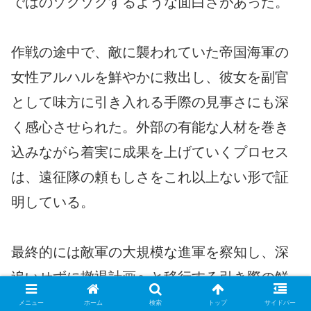
ではのゾクゾクするような面白さがあった。
作戦の途中で、敵に襲われていた帝国海軍の
女性アルハルを鮮やかに救出し、彼女を副官
として味方に引き入れる手際の見事さにも深
く感心させられた。外部の有能な人材を巻き
込みながら着実に成果を上げていくプロセス
は、遠征隊の頼もしさをこれ以上ない形で証
明している。
最終的には敵軍の大規模な進軍を察知し、深
追いせずに撤退計画へと移行する引き際の鮮
やかさも含め、エイマの指揮官としての才能
メニュー
ホーム
検索
トップ
サイドバー