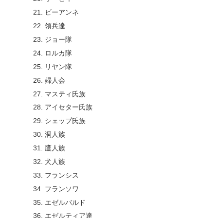
ビーアンネ
領兵達
ジョー隊
ロルカ隊
リヤン隊
婦人会
マスティ氏族
アイセター氏族
シェップ氏族
洞人族
鷹人族
犬人族
フランシス
フランソワ
エゼルバルド
エゼルティア達