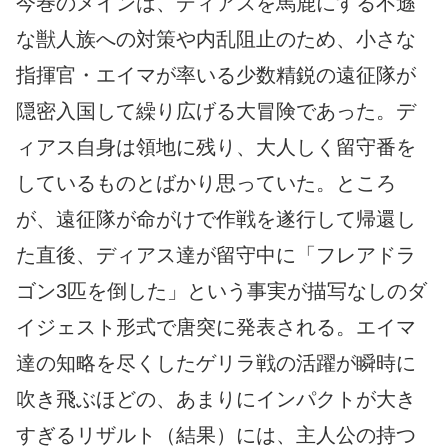
今巻のメインは、ディアスを馬鹿にする不遜
な獣人族への対策や内乱阻止のため、小さな
指揮官・エイマが率いる少数精鋭の遠征隊が
隠密入国して繰り広げる大冒険であった。デ
ィアス自身は領地に残り、大人しく留守番を
しているものとばかり思っていた。ところ
が、遠征隊が命がけで作戦を遂行して帰還し
た直後、ディアス達が留守中に「フレアドラ
ゴン3匹を倒した」という事実が描写なしのダ
イジェスト形式で唐突に発表される。エイマ
達の知略を尽くしたゲリラ戦の活躍が瞬時に
吹き飛ぶほどの、あまりにインパクトが大き
すぎるリザルト（結果）には、主人公の持つ