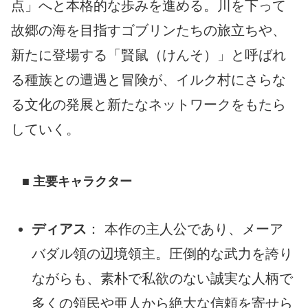
点」へと本格的な歩みを進める。川を下って
故郷の海を目指すゴブリンたちの旅立ちや、
新たに登場する「賢鼠（けんそ）」と呼ばれ
る種族との遭遇と冒険が、イルク村にさらな
る文化の発展と新たなネットワークをもたら
していく。
■ 主要キャラクター
ディアス
： 本作の主人公であり、メーア
バダル領の辺境領主。圧倒的な武力を誇り
ながらも、素朴で私欲のない誠実な人柄で
多くの領民や亜人から絶大な信頼を寄せら