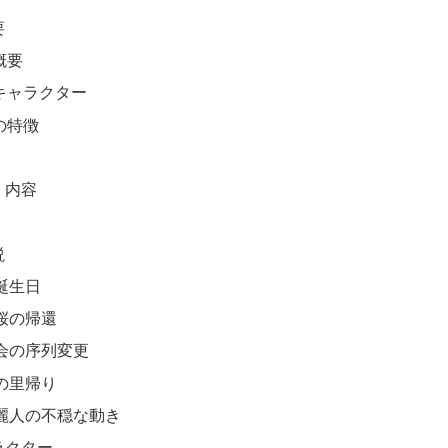
要
概要
要キャラクター
の特徴
・内容
説
誕生日
桜の帰還
会の序列変更
の里帰り
麗人の不穏な動き
ラクター