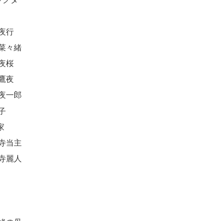
夜行
菜々緒
夜桜
鷹夜
夜一郎
子
家
寺当主
寺麗人