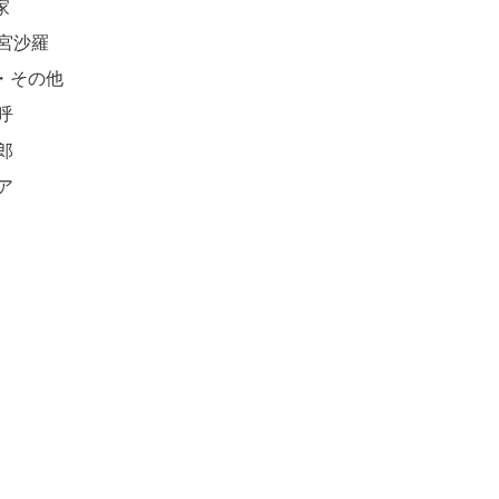
家
宮沙羅
・その他
呼
郎
ア