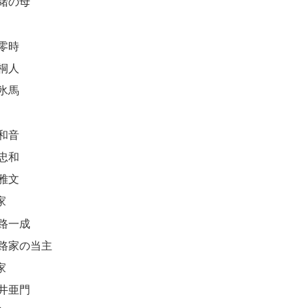
緒の母
零時
桐人
氷馬
和音
忠和
雅文
家
路一成
路家の当主
家
井亜門