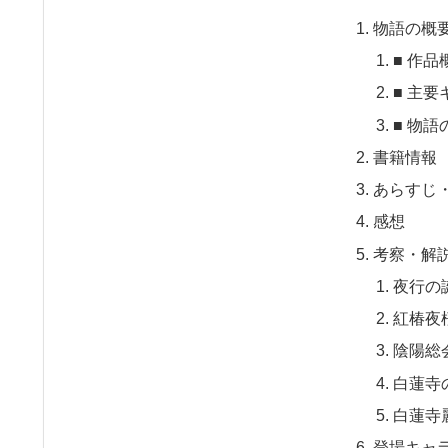
物語の概
■ 作品
■ 主
■ 物語
書籍情報
あらすじ
感想
考察・解
夜行の
紅椿夜
陰陽総
白蓮寺
白蓮寺
登場キャ