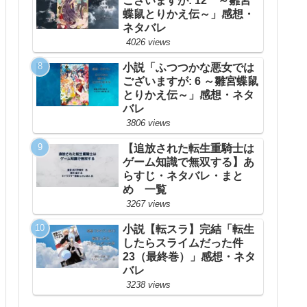
ございますが: 12 ～雛宮
蝶鼠とりかえ伝～」感想・
ネタバレ
4026 views
小説「ふつつかな悪女では
ございますが: 6 ～雛宮蝶鼠
とりかえ伝～」感想・ネタ
バレ
3806 views
【追放された転生重騎士は
ゲーム知識で無双する】あ
らすじ・ネタバレ・まと
め 一覧
3267 views
小説【転スラ】完結「転生
したらスライムだった件
23（最終巻）」感想・ネタ
バレ
3238 views