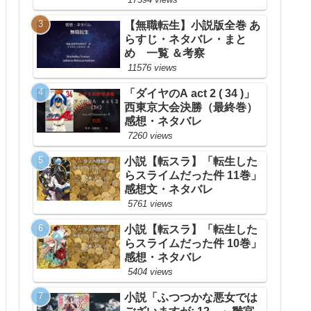
【無職転生】小説版全巻 あ
らすじ・ネタバレ・まと
め 一覧 ＆考察
11576 views
「ダイヤのA act 2 ( 34 )」
西東京大会決勝（最終巻）
感想・ネタバレ
7260 views
小説【転スラ】「転生した
らスライムだった件 11巻」
感想文・ネタバレ
5761 views
小説【転スラ】「転生した
らスライムだった件 10巻」
感想・ネタバレ
5404 views
小説「ふつつかな悪女では