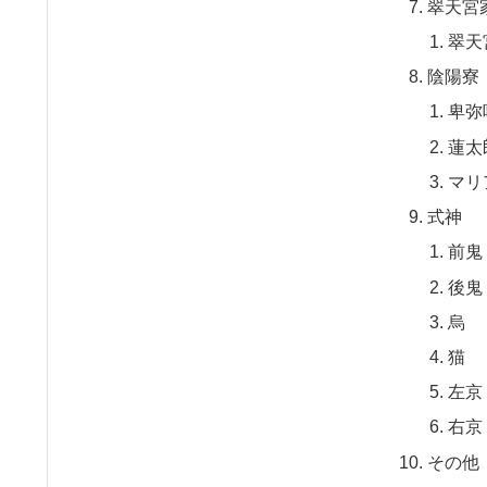
翠天宮
翠天
陰陽寮
卑弥
蓮太
マリ
式神
前鬼
後鬼
烏
猫
左京
右京
その他