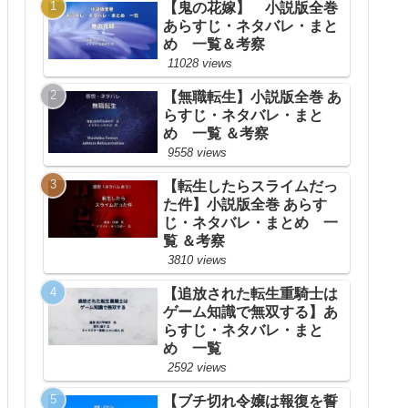
【鬼の花嫁】 小説版全巻
あらすじ・ネタバレ・まと
め 一覧＆考察
11028 views
【無職転生】小説版全巻 あ
らすじ・ネタバレ・まと
め 一覧 ＆考察
9558 views
【転生したらスライムだっ
た件】小説版全巻 あらす
じ・ネタバレ・まとめ 一
覧 ＆考察
3810 views
【追放された転生重騎士は
ゲーム知識で無双する】あ
らすじ・ネタバレ・まと
め 一覧
2592 views
【ブチ切れ令嬢は報復を誓