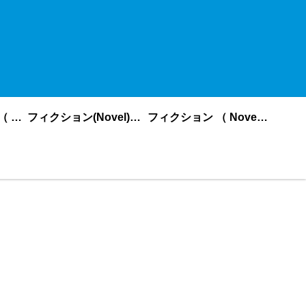
ノンフィクション （ nonfiction ） あいうえお順
フィクション(Novel)更新順
フィクション （ Novel ） あいうえお順