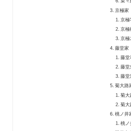
菜々
京極家
京極
京極
京極
藤堂家
藤堂
藤堂
藤堂
菊大路
菊大
菊大
桃ノ井
桃ノ