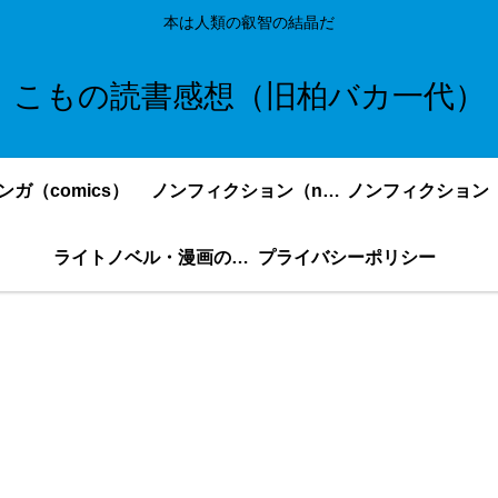
本は人類の叡智の結晶だ
こもの読書感想（旧柏バカ一代）
ンガ（comics）
ノンフィクション（nonfiction）更新順
ライトノベル・漫画の感想・ネタバレまとめ｜こもの読書感想
プライバシーポリシー