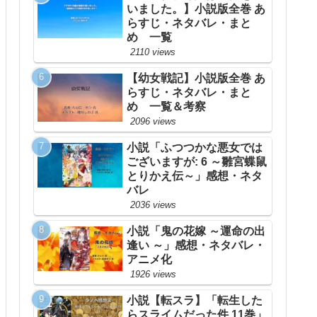
いました。】小説版全巻 あ
らすじ・ネタバレ・まと
め 一覧
2110 views
【幼女戦記】小説版全巻 あ
らすじ・ネタバレ・まと
め 一覧＆考察
2096 views
小説「ふつつかな悪女では
ございますが: 6 ～雛宮蝶鼠
とりかえ伝～」感想・ネタ
バレ
2036 views
小説「鬼の花嫁 ～運命の出
逢い ～」感想・ネタバレ・
アニメ化
1926 views
小説【転スラ】「転生した
らスライムだった件 11巻」