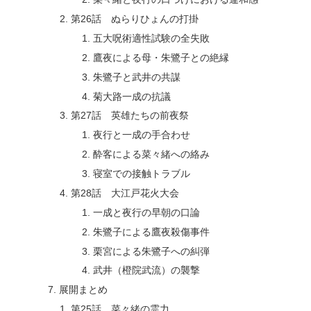
第26話 ぬらりひょんの打掛
五大呪術適性試験の全失敗
鷹夜による母・朱鷺子との絶縁
朱鷺子と武井の共謀
菊大路一成の抗議
第27話 英雄たちの前夜祭
夜行と一成の手合わせ
酔客による菜々緒への絡み
寝室での接触トラブル
第28話 大江戸花火大会
一成と夜行の早朝の口論
朱鷺子による鷹夜殺傷事件
栗宮による朱鷺子への糾弾
武井（橙院武流）の襲撃
展開まとめ
第25話 菜々緒の霊力