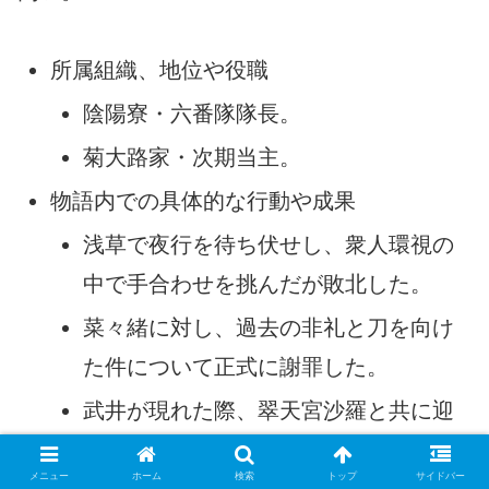
所属組織、地位や役職
陰陽寮・六番隊隊長。
菊大路家・次期当主。
物語内での具体的な行動や成果
浅草で夜行を待ち伏せし、衆人環視の
中で手合わせを挑んだが敗北した。
菜々緒に対し、過去の非礼と刀を向け
た件について正式に謝罪した。
武井が現れた際、翠天宮沙羅と共に迎
撃に向かった。
メニュー
ホーム
検索
トップ
サイドバー