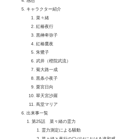
感想
キャラクター紹介
菜々緒
紅椿夜行
黒榊卑弥子
紅椿鷹夜
朱鷺子
武井（橙院武流）
菊大路一成
黒条小夜子
栗宮日向
翠天宮沙羅
蔦堂マリア
出来事一覧
第25話 菜々緒の霊力
霊力測定による騒動
菜々緒と夜行の口づけにおける違和感