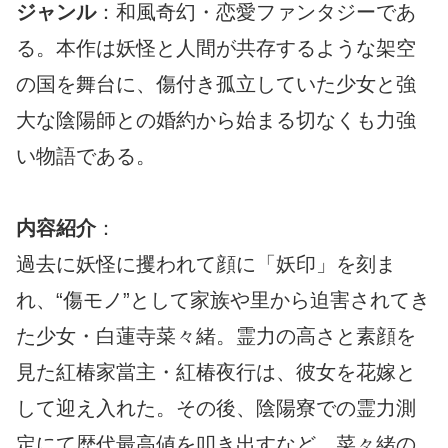
ジャンル
：和風奇幻・恋愛ファンタジーであ
る。本作は妖怪と人間が共存するような架空
の国を舞台に、傷付き孤立していた少女と強
大な陰陽師との婚約から始まる切なくも力強
い物語である。
内容紹介
：
過去に妖怪に攫われて顔に「妖印」を刻ま
れ、“傷モノ”として家族や里から迫害されてき
た少女・白蓮寺菜々緒。霊力の高さと素顔を
見た紅椿家當主・紅椿夜行は、彼女を花嫁と
して迎え入れた。その後、陰陽寮での霊力測
定にて歴代最高値を叩き出すなど、菜々緒の