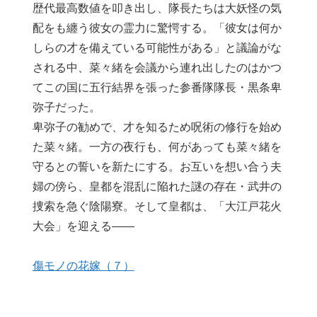
歴代最高数値を叩き出し、隊長たちは大妖怪の気
配をも纏う彼女の霊力に驚愕する。「彼女は何か
しらの才を備えている可能性がある」と議論がな
される中、菜々緒を会議から連れ出したのはかつ
てこの国に五行結界を張った参番隊隊長・黒条卑
弥子だった。
卑弥子の勧めで、才を知るため呪術の修行を始め
た菜々緒。一方の夜行も、何があっても菜々緒を
守るとの誓いを新たにする。お互いを想い合う夫
婦の傍ら、皇都を混乱に陥れた謎の存在・武井の
捜索を急ぐ陰陽寮。そして皇都は、「大江戸花火
大会」を迎える――
傷モノの花嫁（７）