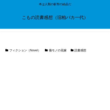
本は人類の叡智の結晶だ
こもの読書感想（旧柏バカ一代）
フィクション（Novel）
傷モノの花嫁
読書感想