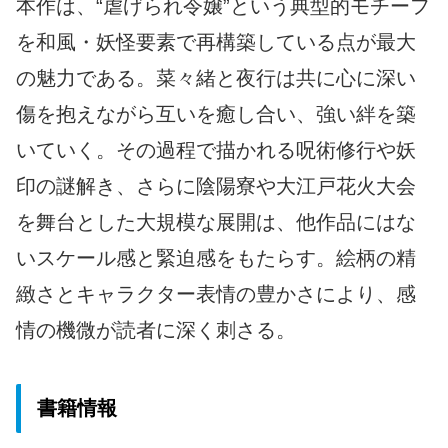
本作は、“虐げられ令嬢”という典型的モチーフ
を和風・妖怪要素で再構築している点が最大
の魅力である。菜々緒と夜行は共に心に深い
傷を抱えながら互いを癒し合い、強い絆を築
いていく。その過程で描かれる呪術修行や妖
印の謎解き、さらに陰陽寮や大江戸花火大会
を舞台とした大規模な展開は、他作品にはな
いスケール感と緊迫感をもたらす。絵柄の精
緻さとキャラクター表情の豊かさにより、感
情の機微が読者に深く刺さる。
書籍情報