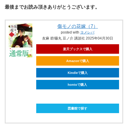
最後までお読み頂きありがとうございます。
傷モノの花嫁（7）
posted with
ヨメレバ
友麻 碧/藤丸 豆ノ介 講談社 2025年04月30日
楽天ブックスで購入
Amazonで購入
Kindleで購入
hontoで購入
ebookjapanで購入
図書館で探す