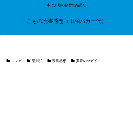
本は人類の叡智の結晶だ
こもの読書感想（旧柏バカ一代）
マンガ
荒川弘
読書感想
黄泉のツガイ