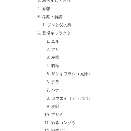
あらすじ・内容
感想
考察・解説
ジンと父の絆
登場キャラクター
ユル
アサ
左様
右様
ザシキワラシ（兄妹）
デラ
ハナ
ロウエイ（デラパパ）
次郎
アザミ
影森ゴンゾウ
影森ジン