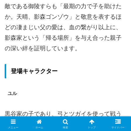
敵である御陵すらも「最期の力で子を助けた
か。天晴、影森ゴンゾウ」と敬意を表するほ
どの凄まじい父の愛は、血の繋がり以上に、
影森家という「帰る場所」を与え合った親子
の深い絆を証明しています。
登場キャラクター
ユル
黒谷家の子であり、弓とツガイを使って戦う
若者である。村を追われた立場でありなが
メニュー
ホーム
検索
トップ
サイドバー