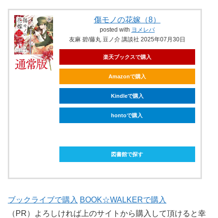
傷モノの花嫁（8）
posted with
ヨメレバ
友麻 碧/藤丸 豆ノ介 講談社 2025年07月30日
楽天ブックスで購入
Amazonで購入
Kindleで購入
hontoで購入
ebookjapanで購入
図書館で探す
ブックライブで購入
BOOK☆WALKERで購入
（PR）よろしければ上のサイトから購入して頂けると幸