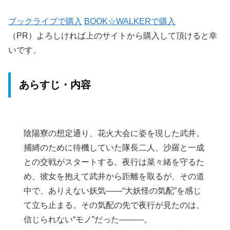
ブックライブで購入
BOOK☆WALKERで購入
（PR）よろしければ上のサイトから購入して頂けると幸
いです。
あらすじ・内容
陰陽寮の想定通り、花火大会に姿を現した武井。
捕縛のために待機していた隊長二人、沙羅と一成
との交戦がスタートする。夜行は菜々緒を守るた
め、彼女を抱えて武井から距離を取るが、その道
中で、ありえない妖気――“大妖怪の気配”を感じ
て立ち止まる。その気配の先で夜行が見たのは、
信じられない“モノ”だった―――。