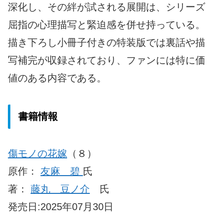
深化し、その絆が試される展開は、シリーズ
屈指の心理描写と緊迫感を併せ持っている。
描き下ろし小冊子付きの特装版では裏話や描
写補完が収録されており、ファンには特に価
値のある内容である。
書籍情報
傷モノの花嫁
（８）
原作：
友麻 碧
氏
著：
藤丸 豆ノ介
氏
発売日:2025年07月30日