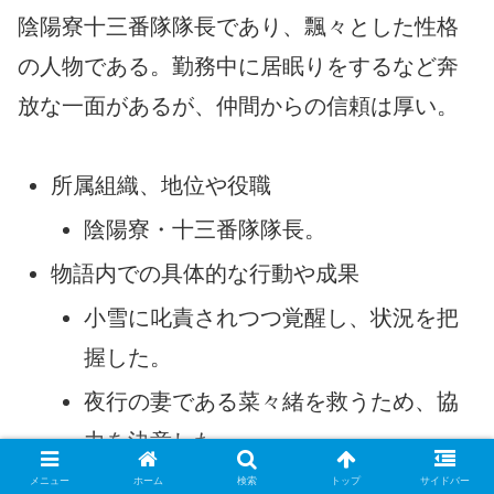
陰陽寮十三番隊隊長であり、飄々とした性格
の人物である。勤務中に居眠りをするなど奔
放な一面があるが、仲間からの信頼は厚い。
所属組織、地位や役職
陰陽寮・十三番隊隊長。
物語内での具体的な行動や成果
小雪に叱責されつつ覚醒し、状況を把
握した。
夜行の妻である菜々緒を救うため、協
力を決意した。
地位の変化、昇進、影響力、特筆事項
メニュー
ホーム
検索
トップ
サイドバー