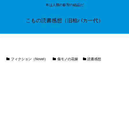
本は人類の叡智の結晶だ
こもの読書感想（旧柏バカ一代）
フィクション（Novel）
傷モノの花嫁
読書感想