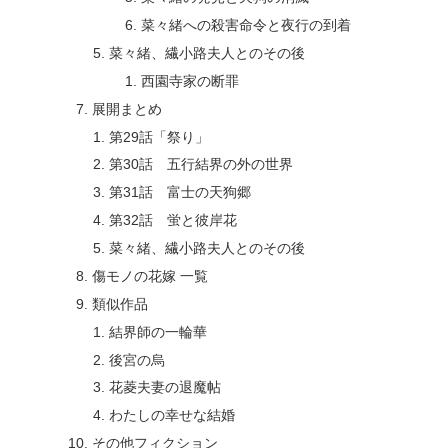
菜々緒への殺害命令と夜行の到着
菜々緒、繊小路夫人とのその後
西園寺家の断罪
展開まとめ
第29話「祭り」
第30話 五行結界の外の世界
第31話 富士の天狗郷
第32話 蛍と彼岸花
菜々緒、繊小路夫人とのその後
傷モノの花嫁 一覧
類似作品
結界師の一輪華
後宮の烏
花菱夫妻の退魔帖
わたしの幸せな結婚
その他フィクション