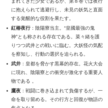
まれてきた少女であるが、第８巻では夜行
に抱えられて逃避行し、未見の妖気と直面
する覚醒的な役割を果たす。
紅椿夜行
：陰陽寮当主。“皇國最強の鬼
神”とも称される存在である。菜々緒を護
りつつ武井との戦いに臨む。大妖怪の気配
を察知し、行動の選択を迫られる。
武井
：皇都を脅かす黒幕的存在。花火大会
に現れ、陰陽寮との衝突が激化する重要人
物である 。
鷹夜
：戦闘に巻き込まれて負傷するが、一
命を取り留める。その行方と回復が物語の