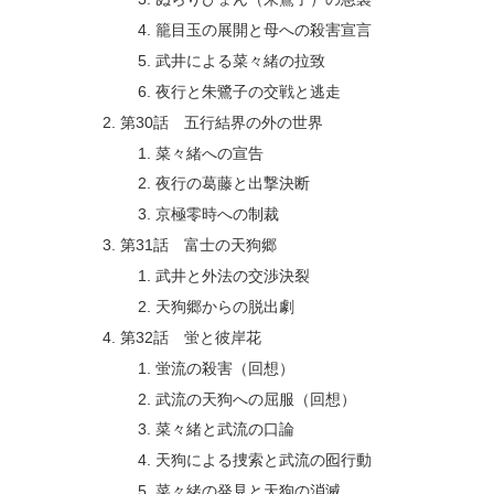
籠目玉の展開と母への殺害宣言
武井による菜々緒の拉致
夜行と朱鷺子の交戦と逃走
第30話 五行結界の外の世界
菜々緒への宣告
夜行の葛藤と出撃決断
京極零時への制裁
第31話 富士の天狗郷
武井と外法の交渉決裂
天狗郷からの脱出劇
第32話 蛍と彼岸花
蛍流の殺害（回想）
武流の天狗への屈服（回想）
菜々緒と武流の口論
天狗による捜索と武流の囮行動
菜々緒の発見と天狗の消滅