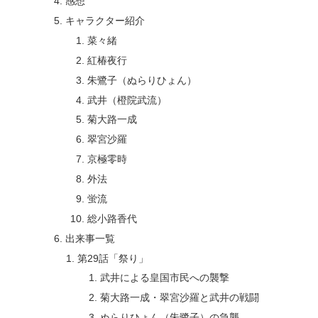
感想
キャラクター紹介
菜々緒
紅椿夜行
朱鷺子（ぬらりひょん）
武井（橙院武流）
菊大路一成
翠宮沙羅
京極零時
外法
蛍流
総小路香代
出来事一覧
第29話「祭り」
武井による皇国市民への襲撃
菊大路一成・翠宮沙羅と武井の戦闘
ぬらりひょん（朱鷺子）の急襲