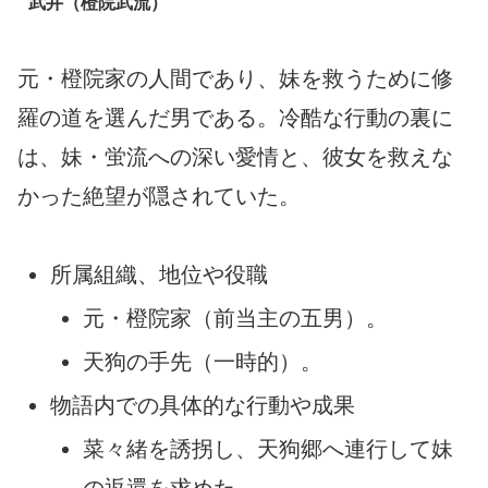
武井（橙院武流）
元・橙院家の人間であり、妹を救うために修
羅の道を選んだ男である。冷酷な行動の裏に
は、妹・蛍流への深い愛情と、彼女を救えな
かった絶望が隠されていた。
所属組織、地位や役職
元・橙院家（前当主の五男）。
天狗の手先（一時的）。
物語内での具体的な行動や成果
菜々緒を誘拐し、天狗郷へ連行して妹