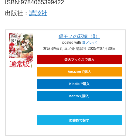
ISBN:9784065399422
出版社：
講談社
傷モノの花嫁（8）
posted with
ヨメレバ
友麻 碧/藤丸 豆ノ介 講談社 2025年07月30日
楽天ブックスで購入
Amazonで購入
Kindleで購入
hontoで購入
ebookjapanで購入
図書館で探す