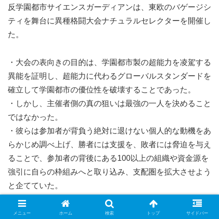
反学園都市サイエンスガーディアンは、東欧のバゲージシ
ティを舞台に異種格闘大会ナチュラルセレクターを開催し
た。
・大会の表向きの目的は、学園都市製の超能力を凌駕する
異能を証明し、超能力に代わるグローバルスタンダードを
確立して学園都市の優位性を破壊することであった。
・しかし、主催者側の真の狙いは最強の一人を決めること
ではなかった。
・彼らは参加者が背負う絶対に退けない個人的な動機をあ
らかじめ調べ上げ、勝者には支援を、敗者には脅迫を与え
ることで、参加者の背後にある100以上の組織や資金源を
強引に自らの枠組みへと取り込み、支配圏を拡大させよう
と企てていた。
・さらに、バゲージシティに集められた数百万人の観戦客
や市民は、全員が反学園都市サイエンスガーディアンの関
メニュー
ホーム
検索
トップ
サイドバー