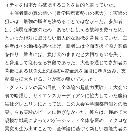
ィティを根本から破壊することを目的と謳っていた。
・主催者側の真の狙い（反学園都市勢力の拡大）：実際の
狙いは、最強の勝者を決めることではなかった。参加者
は、病弱な家族のため、あるいは飢える故郷を救うため、
といった絶対に退けない個人的な動機を背負っていた。主
催者はその動機を調べ上げ、勝者には全面支援で協力関係
を作り、敗者には、負け犬のままだと大切なものを失う、
と脅迫して従わせる算段であった。大会を通じて参加者の
背後にある100以上の組織や資金源を強引に巻き込み、支
配圏を拡大させることが真の狙いであった。
・グレムリンの真の目的（全体論の超能力実験）：大会の
裏で暗躍し、サイエンスガーディアンに協力していた魔術
結社グレムリンにとっては、この大会や学園都市側との激
突すらも実験のピースに過ぎなかった。彼らは、極めて大
規模な戦闘によってバゲージシティ全体を歪め、ミクロな
異変を生み出すことで、全体論に基づく新しい超能力者の