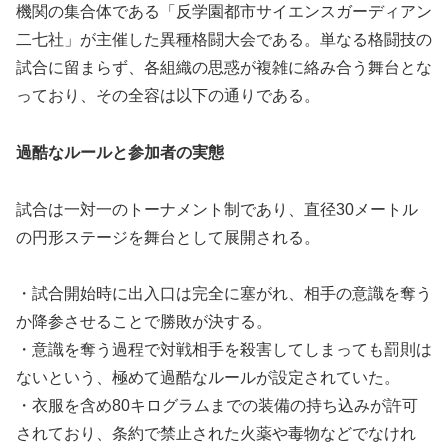
機関の集合体である「反学園都市サイエンスガーディアン
二七社」が主催した異種格闘大会である。単なる格闘技の
試合に留まらず、各組織の思惑が複雑に絡み合う舞台とな
っており、その全容は以下の通りである。
過酷なルールと参加者の実態
試合は一対一のトーナメント制であり、直径30メートル
の円形ステージを舞台として展開される。
・試合開始時に出入口は完全に塞がれ、相手の意識を奪う
か降参させることで勝敗が決する。
・意識を奪う過程で対戦相手を殺害してしまっても罰則は
ないという、極めて過酷なルールが設定されていた。
・衣服を含め80キログラムまでの装備の持ち込みが許可
されており、条約で禁止された火薬や毒物などでなけれ