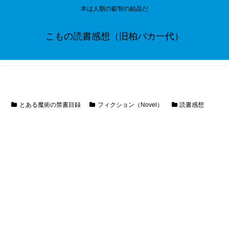
本は人類の叡智の結晶だ
こもの読書感想（旧柏バカ一代）
とある魔術の禁書目録
フィクション（Novel）
読書感想