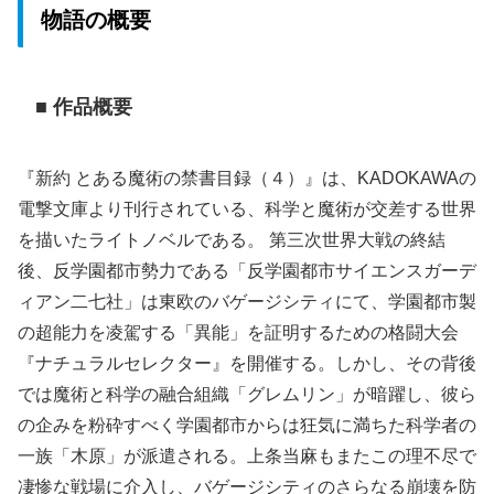
物語の概要
■ 作品概要
『新約 とある魔術の禁書目録（４）』は、KADOKAWAの
電撃文庫より刊行されている、科学と魔術が交差する世界
を描いたライトノベルである。 第三次世界大戦の終結
後、反学園都市勢力である「反学園都市サイエンスガーデ
ィアン二七社」は東欧のバゲージシティにて、学園都市製
の超能力を凌駕する「異能」を証明するための格闘大会
『ナチュラルセレクター』を開催する。しかし、その背後
では魔術と科学の融合組織「グレムリン」が暗躍し、彼ら
の企みを粉砕すべく学園都市からは狂気に満ちた科学者の
一族「木原」が派遣される。上条当麻もまたこの理不尽で
凄惨な戦場に介入し、バゲージシティのさらなる崩壊を防