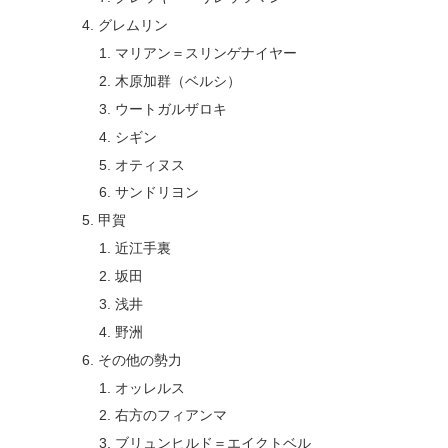
グレムリン
マリアン＝スリンゲナイヤー
木原加群（ベルシ）
ウートガルザロキ
シギン
オティヌス
サンドリヨン
甲賀
近江手裏
坂田
浅井
野洲
その他の勢力
オッレルス
右方のフィアンマ
ブリュンヒルド＝エイクトベル