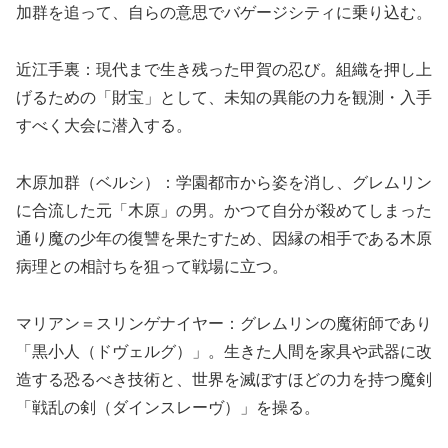
加群を追って、自らの意思でバゲージシティに乗り込む。
近江手裏：現代まで生き残った甲賀の忍び。組織を押し上
げるための「財宝」として、未知の異能の力を観測・入手
すべく大会に潜入する。
木原加群（ベルシ）：学園都市から姿を消し、グレムリン
に合流した元「木原」の男。かつて自分が殺めてしまった
通り魔の少年の復讐を果たすため、因縁の相手である木原
病理との相討ちを狙って戦場に立つ。
マリアン＝スリンゲナイヤー：グレムリンの魔術師であり
「黒小人（ドヴェルグ）」。生きた人間を家具や武器に改
造する恐るべき技術と、世界を滅ぼすほどの力を持つ魔剣
「戦乱の剣（ダインスレーヴ）」を操る。