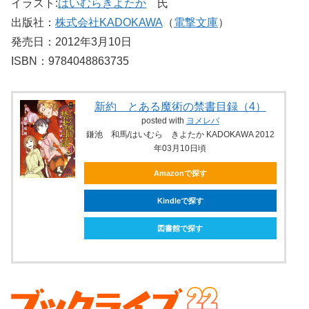
イラスト:
はいむらきよたか
氏
出版社：
株式会社KADOKAWA
（
電撃文庫
）
発売日：2012年3月10日
ISBN：9784048863735
新約 とある魔術の禁書目録（4）
posted with
ヨメレバ
鎌池 和馬/はいむら きよたか KADOKAWA 2012
年03月10日頃
Amazonで探す
Kindleで探す
図書館で探す