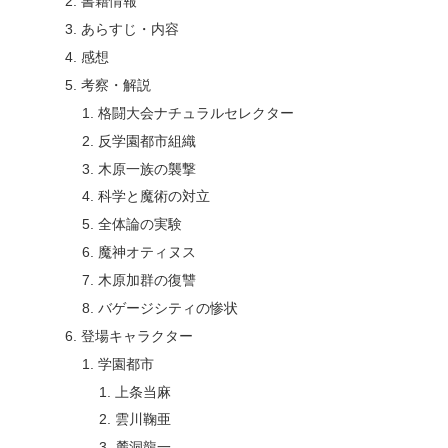
書籍情報
あらすじ・内容
感想
考察・解説
格闘大会ナチュラルセレクター
反学園都市組織
木原一族の襲撃
科学と魔術の対立
全体論の実験
魔神オティヌス
木原加群の復讐
バゲージシティの惨状
登場キャラクター
学園都市
上条当麻
雲川鞠亜
麓洞龍一