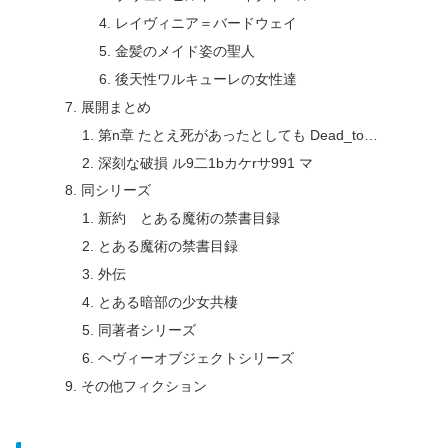
レイヴィニア＝バードウェイ
金髪のメイド姿の聖人
後天性ワルキューレの女性達
展開まとめ
第n章 たとえ死があったとしても Dead_to…
深刻な破損 ル9二1bカケrサ991 マ
同シリーズ
新約 とある魔術の禁書目録
とある魔術の禁書目録
外伝
とある暗部の少女共棲
同著者シリーズ
ヘヴィーオブジェクトシリーズ
その他フィクション