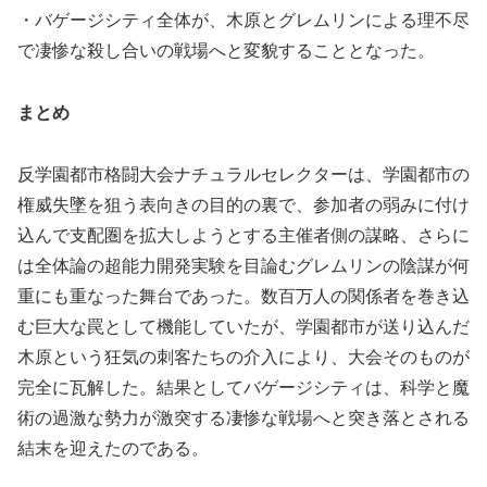
・バゲージシティ全体が、木原とグレムリンによる理不尽
で凄惨な殺し合いの戦場へと変貌することとなった。
まとめ
反学園都市格闘大会ナチュラルセレクターは、学園都市の
権威失墜を狙う表向きの目的の裏で、参加者の弱みに付け
込んで支配圏を拡大しようとする主催者側の謀略、さらに
は全体論の超能力開発実験を目論むグレムリンの陰謀が何
重にも重なった舞台であった。数百万人の関係者を巻き込
む巨大な罠として機能していたが、学園都市が送り込んだ
木原という狂気の刺客たちの介入により、大会そのものが
完全に瓦解した。結果としてバゲージシティは、科学と魔
術の過激な勢力が激突する凄惨な戦場へと突き落とされる
結末を迎えたのである。