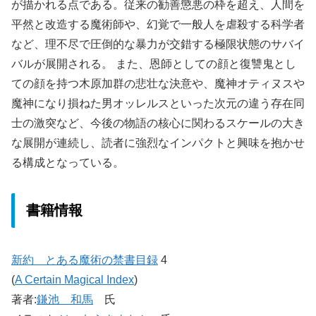
が描かれる点である。従来の勧善懲悪の枠を超え、人間を
平然と改造する魔術師や、幻覚で一般人を虐殺する科学者
など、理不尽で圧倒的な暴力が交錯する極限状態のサバイ
バルが展開される。 また、恩師としての顔と復讐鬼とし
ての顔を持つ木原加群の悲壮な決意や、魔神オティヌスや
魔神になり損ねた男オッレルスといった次元の違う存在同
士の激突など、今後の物語の核心に関わるスケールの大き
な展開が連続し、読者に強烈なインパクトと興味を抱かせ
る構成となっている。
書籍情報
新約 とある魔術の禁書目録
4
(
A Certain Magical Index
)
著者:
鎌池 和馬
氏