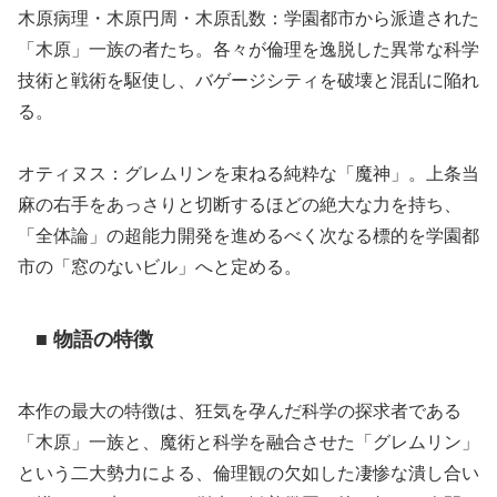
木原病理・木原円周・木原乱数：学園都市から派遣された
「木原」一族の者たち。各々が倫理を逸脱した異常な科学
技術と戦術を駆使し、バゲージシティを破壊と混乱に陥れ
る。
オティヌス：グレムリンを束ねる純粋な「魔神」。上条当
麻の右手をあっさりと切断するほどの絶大な力を持ち、
「全体論」の超能力開発を進めるべく次なる標的を学園都
市の「窓のないビル」へと定める。
■ 物語の特徴
本作の最大の特徴は、狂気を孕んだ科学の探求者である
「木原」一族と、魔術と科学を融合させた「グレムリン」
という二大勢力による、倫理観の欠如した凄惨な潰し合い