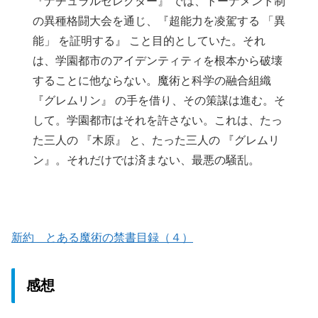
『ナチュラルセレクター』 では、トーナメント制
の異種格闘大会を通じ、『超能力を凌駕する 「異
能」 を証明する』 こと目的としていた。それ
は、学園都市のアイデンティティを根本から破壊
することに他ならない。魔術と科学の融合組織
『グレムリン』 の手を借り、その策謀は進む。そ
して。学園都市はそれを許さない。これは、たっ
た三人の 『木原』 と、たった三人の 『グレムリ
ン』。それだけでは済まない、最悪の騒乱。
新約 とある魔術の禁書目録（４）
感想