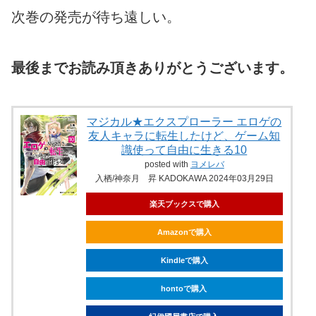
次巻の発売が待ち遠しい。
最後までお読み頂きありがとうございます。
マジカル★エクスプローラー エロゲの
友人キャラに転生したけど、ゲーム知
識使って自由に生きる10
posted with
ヨメレバ
入栖/神奈月 昇 KADOKAWA 2024年03月29日
楽天ブックスで購入
Amazonで購入
Kindleで購入
hontoで購入