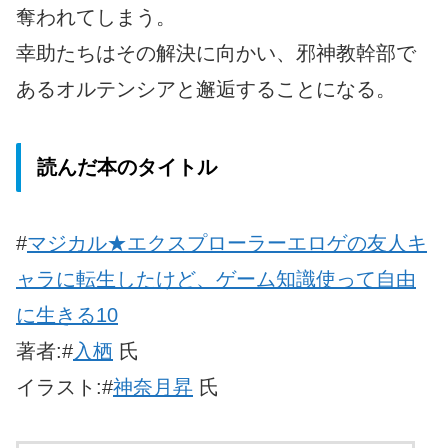
奪われてしまう。
幸助たちはその解決に向かい、邪神教幹部で
あるオルテンシアと邂逅することになる。
読んだ本のタイトル
#
マジカル★エクスプローラー
エロゲの友人キ
ャラに転生したけど、ゲーム知識使って自由
に生きる10
著者:#
入栖
氏
イラスト:#
神奈月昇
氏