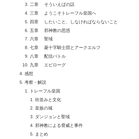
二章 そういえばの話
三章 ようこそトレーフル皇国へ
四章 したいこと、しなければならないこと
五章 邪神教の思惑
六章 聖域
七章 菱十字騎士団とアークエルフ
八章 配信バトル
九章 エピローグ
感想
考察・解説
トレーフル皇国
街並みと文化
皇族の城
ダンジョンと聖域
邪神教による脅威と事件
まとめ