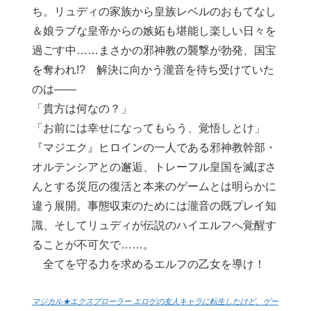
ち。リュディの家族から皇族レベルのおもてなし
＆娘ラブな皇帝からの嫉妬も堪能し楽しい日々を
過ごす中……まさかの邪神教の襲撃が勃発、国宝
を奪われ!? 解決に向かう瀧音を待ち受けていた
のは――
「貴方は何なの？」
「お前には幸せになってもらう、覚悟しとけ」
『マジエク』ヒロインの一人である邪神教幹部・
オルテンシアとの邂逅、トレーフル皇国を滅ぼさ
んとする災厄の復活と本来のゲームとは明らかに
違う展開。事態収束のためには瀧音の既プレイ知
識、そしてリュディが伝説のハイエルフへ覚醒す
ることが不可欠で……。
全てを守る力を求めるエルフの乙女を導け！
マジカル★エクスプローラー エロゲの友人キャラに転生したけど、ゲー