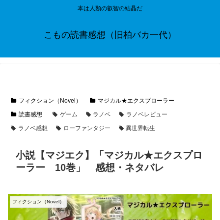
本は人類の叡智の結晶だ
こもの読書感想（旧柏バカ一代）
フィクション（Novel）
マジカル★エクスプローラー
読書感想
ゲーム
ラノベ
ラノベレビュー
ラノベ感想
ローファンタジー
異世界転生
小説【マジエク】「マジカル★エクスプロ
ーラー 10巻」 感想・ネタバレ
フィクション（Novel）