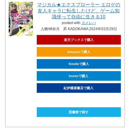
マジカル★エクスプローラー エロゲの
友人キャラに転生したけど、ゲーム知
識使って自由に生きる10
posted with
ヨメレバ
入栖/神奈月 昇 KADOKAWA 2024年03月29日
楽天ブックスで購入
Amazonで購入
Kindleで購入
hontoで購入
紀伊國屋書店で購入
ebookjapanで購入
図書館で探す