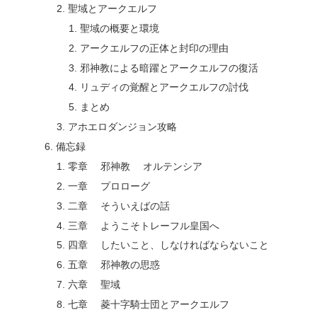
聖域とアークエルフ
聖域の概要と環境
アークエルフの正体と封印の理由
邪神教による暗躍とアークエルフの復活
リュディの覚醒とアークエルフの討伐
まとめ
アホエロダンジョン攻略
備忘録
零章 邪神教 オルテンシア
一章 プロローグ
二章 そういえばの話
三章 ようこそトレーフル皇国へ
四章 したいこと、しなければならないこと
五章 邪神教の思惑
六章 聖域
七章 菱十字騎士団とアークエルフ